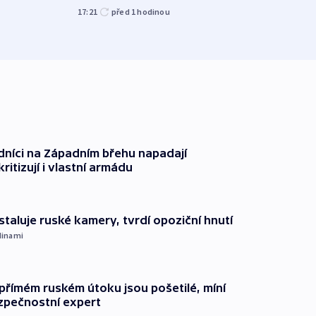
kriti
17:21
před 1
hodinou
před 1
dníci na Západním břehu napadají
kritizují i vlastní armádu
staluje ruské kamery, tvrdí opoziční hnutí
dinami
přímém ruském útoku jsou pošetilé, míní
zpečnostní expert