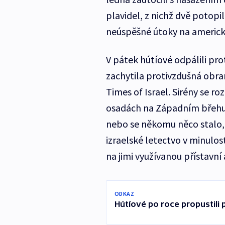
plavidel, z nichž dvě potopil
neúspěšné útoky na americk
V pátek hútíové odpálili pro
zachytila protivzdušná obra
Times of Israel. Sirény se r
osadách na Západním břehu.
nebo se někomu něco stalo, 
izraelské letectvo v minulos
na jimi využívanou přístavní
ODKAZ
Hútíové po roce propustili