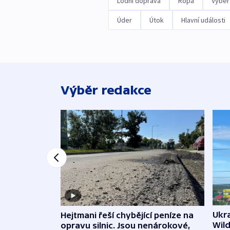
Lodní doprava
Ropa
Výběr
Úder
Útok
Hlavní události
Výběr redakce
Ukra
Hejtmani řeší chybějící peníze na
Wild
opravu silnic. Jsou nenárokové,