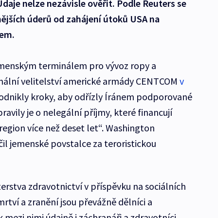
Údaje nelze nezávisle ověřit. Podle Reuters se
nějších úderů od zahájení útoků USA na
nem.
jemenským terminálem pro vývoz ropy a
onální velitelství americké armády CENTCOM
v
podnikly kroky, aby odřízly Íránem podporované
ravily je o nelegální příjmy, které financují
 region více než deset let“. Washington
l jemenské povstalce za teroristickou
erstva zdravotnictví v příspěvku na sociálních
mrtví a zranění jsou převážně dělníci a
k mezi nimi údajně i záchranáři a zdravotníci.