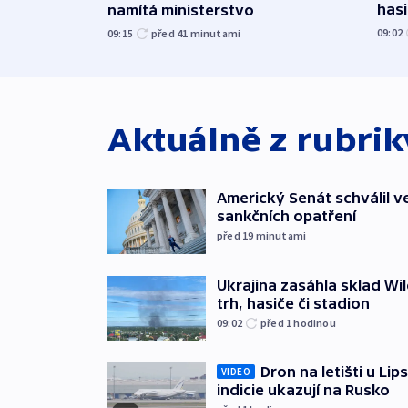
hasi
namítá ministerstvo
09:02
09:15
před 41
minutami
Aktuálně z rubri
Americký Senát schválil v
sankčních opatření
před 19
minutami
Ukrajina zasáhla sklad Wil
trh, hasiče či stadion
09:02
před 1
hodinou
Dron na letišti u Lip
VIDEO
indicie ukazují na Rusko