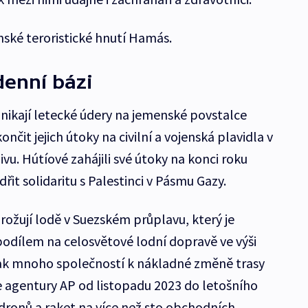
nské teroristické hnutí Hamás.
denní bázi
ikají letecké údery na jemenské povstalce
nčit jejich útoky na civilní a vojenská plavidla v
u. Hútíové zahájili své útoky na konci roku
ádřit solidaritu s Palestinci v Pásmu Gazy.
rožují lodě v Suezském průplavu, který je
podílem na celosvětové lodní dopravě ve výši
 tak mnoho společností k nákladné změně trasy
le agentury AP od listopadu 2023 do letošního
 dronů a raket na více než sto obchodních