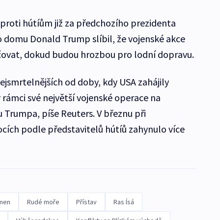
 proti hútíům již za předchozího prezidenta
o domu Donald Trump slíbil, že vojenské akce
ovat, dokud budou hrozbou pro lodní dopravu.
nejsmrtelnějších od doby, kdy USA zahájily
 rámci své největší vojenské operace na
Trumpa, píše Reuters. V březnu při
ích podle představitelů hútíů zahynulo více
men
Rudé moře
Přístav
Ras Ísá