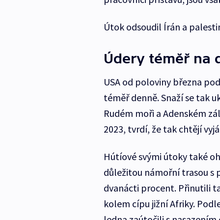
Útok odsoudil Írán a palesti
Údery téměř na 
USA od poloviny března podn
téměř denně. Snaží se tak uko
Rudém moři a Adenském záliv
2023, tvrdí, že tak chtějí vyj
Hútíové svými útoky také oh
důležitou námořní trasou s 
dvanácti procent. Přinutili
kolem cípu jižní Afriky. Pod
ledna zaútočili s nasazením