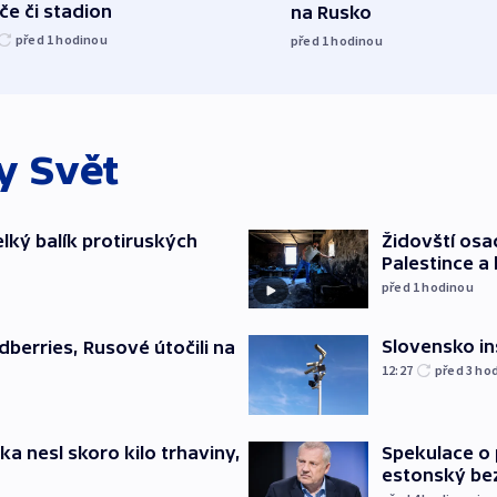
če či stadion
na Rusko
před 1
hodinou
před 1
hodinou
ky
Svět
elký balík protiruských
Židovští osa
Palestince a 
před 1
hodinou
Slovensko in
dberries, Rusové útočili na
12:27
před 3
ho
ska nesl skoro kilo trhaviny,
Spekulace o 
estonský be