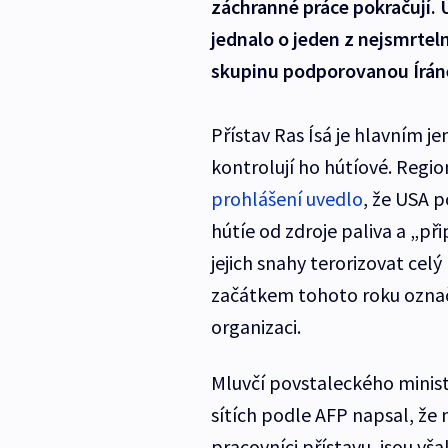
záchranné práce pokračují. 
jednalo o jeden z nejsmrtel
skupinu podporovanou Írá
Přístav Ras Ísá je hlavním 
kontrolují ho hútíové. Regi
prohlášení uvedlo
, že USA 
hútíe od zdroje paliva a „přip
jejich snahy terorizovat celý
začátkem tohoto roku označi
organizaci.
Mluvčí povstaleckého minist
sítích podle AFP napsal, že 
pracovníci přístavu, jsou vša