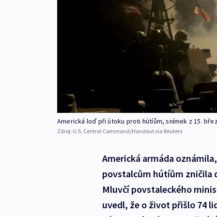
Americká loď při útoku proti hútíům, snímek z 15. bře
Zdroj:
U.S. Central Command/Handout via Reuters
Americká armáda oznámila,
povstalcům hútíům zničila d
Mluvčí povstaleckého minis
uvedl, že o život přišlo 74 l