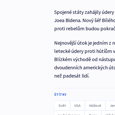
Spojené státy zahájily údery
Joea Bidena. Nový šéf Bíléh
proti rebelům budou pokrač
Nejnovější útok je jedním z 
letecké údery proti hútíům v
Blízkém východě od nástupu 
dvoudenních amerických útoc
než padesát lidí.
ŠTÍTKY
Svět
USA
Hútíové
Je