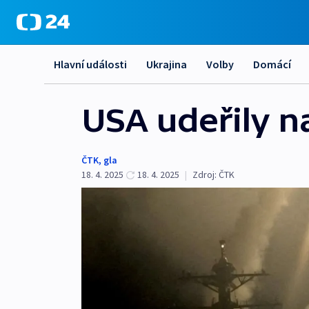
Hlavní události
Ukrajina
Volby
Domácí
USA udeřily n
ČTK
,
gla
18. 4. 2025
18. 4. 2025
|
Zdroj:
ČTK