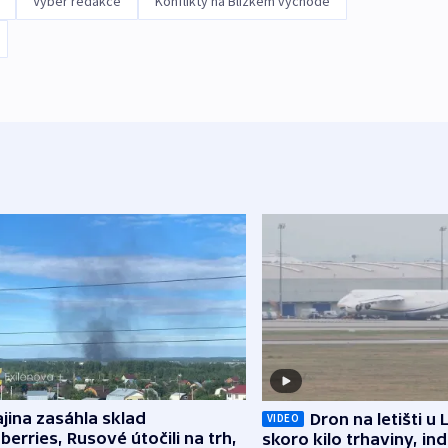
Výběr redakce
Konflikty na Blízkém východě
jina zasáhla sklad
Dron na letišti u 
VIDEO
berries, Rusové útočili na trh,
skoro kilo trhaviny, ind