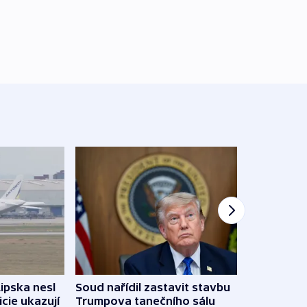
Žido
Lipska nesl
Soud nařídil zastavit stavbu
břehu
icie ukazují
Trumpova tanečního sálu