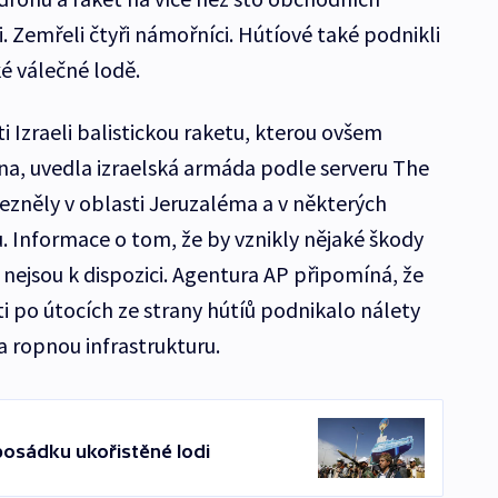
i. Zemřeli čtyři námořníci. Hútíové také podnikli
é válečné lodě.
ti Izraeli balistickou raketu, kterou ovšem
na, uvedla izraelská armáda podle serveru The
ozezněly v oblasti Jeruzaléma a v některých
 Informace o tom, že by vznikly nějaké škody
nejsou k dispozici. Agentura AP připomíná, že
ti po útocích ze strany hútíů podnikalo nálety
 a ropnou infrastrukturu.
 posádku ukořistěné lodi