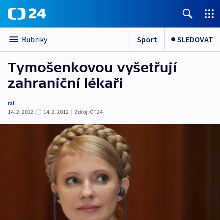
Sport
SLEDOVAT
Rubriky
Tymošenkovou vyšetřují
zahraniční lékaři
rai
14. 2. 2012
14. 2. 2012
|
Zdroj:
ČT24