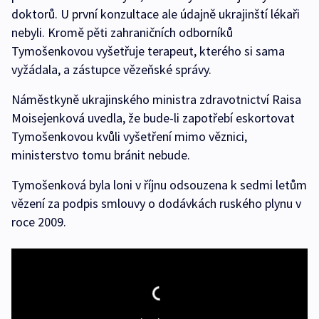
doktorů. U první konzultace ale údajně ukrajinští lékaři
nebyli. Kromě pěti zahraničních odborníků
Tymošenkovou vyšetřuje terapeut, kterého si sama
vyžádala, a zástupce vězeňské správy.
Náměstkyně ukrajinského ministra zdravotnictví Raisa
Moisejenková uvedla, že bude-li zapotřebí eskortovat
Tymošenkovou kvůli vyšetření mimo věznici,
ministerstvo tomu bránit nebude.
Tymošenková byla loni v říjnu odsouzena k sedmi letům
vězení za podpis smlouvy o dodávkách ruského plynu v
roce 2009.