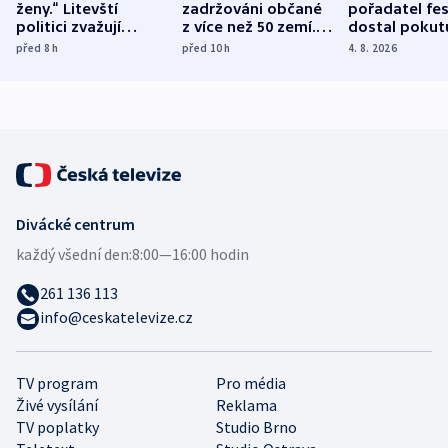
ženy.“ Litevští
zadržováni občané
pořadatel fes
politici zvažují
z více než 50 zemí.
dostal pokut
dohodu o
Bojovali na straně
nekalé prakti
před 8
h
před 10
h
4. 8. 2026
demografii
Ruska
Divácké centrum
každý všední den:
8:00—16:00 hodin
261 136 113
info@ceskatelevize.cz
TV program
Pro média
Živé vysílání
Reklama
TV poplatky
Studio Brno