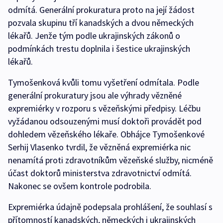
odmítá. Generální prokuratura proto na její žádost
pozvala skupinu tří kanadských a dvou německých
lékařů. Jenže tým podle ukrajinských zákonů o
podmínkách trestu doplnila i šestice ukrajinských
lékařů.
Tymošenková kvůli tomu vyšetření odmítala. Podle
generální prokuratury jsou ale výhrady vězněné
expremiérky v rozporu s vězeňskými předpisy. Léčbu
vyžádanou odsouzenými musí doktoři provádět pod
dohledem vězeňského lékaře. Obhájce Tymošenkové
Serhij Vlasenko tvrdil, že vězněná expremiérka nic
nenamítá proti zdravotníkům vězeňské služby, nicméně
účast doktorů ministerstva zdravotnictví odmítá.
Nakonec se ovšem kontrole podrobila.
Expremiérka údajně podepsala prohlášení, že souhlasí s
přítomností kanadských, německých i ukrajinských