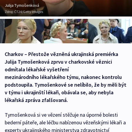
Julija Tymošenková
Zdroj:
ČT24/Getty Images
Charkov – Přestože vězněná ukrajinská premiérka
Julija Tymošenková zprvu v charkovské věznici
odmítala lékařské vyšetření
mezinárodního lékařského týmu, nakonec kontrolu
podstoupila. Tymošenkové se nelíbilo, že by měli být
v týmu i ukrajinští lékaři, obávala se, aby nebyla
lékařská zpráva zfalšovaná.
Tymošenková si ve vězení stěžuje na úporné bolesti
bederní páteře, ale léčbu nabízenou vězeňskými lékaři a
experty ukrajinského ministerstva zdravotnictví