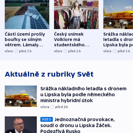
Částí území prošly
Český snímek
Srážka nákla
bouřky se silným
Volklore má
letadla s dr
větrem. Lámaly
studentského
Lipska byla p
stromy a poničily
Oscara, zabojuje o
německého mi
včera
před 1
h
včera
před 2
h
včera
před 2
h
střechu
cenu za krátký film
hybridní útok
Aktuálně z rubriky
Svět
Srážka nákladního letadla s dronem
u Lipska byla podle německého
ministra hybridní útok
včera
před 2
h
Jednoznačná provokace,
VIDEO
soudí o dronu u Lipska Žáček.
Podezřívá Rusko