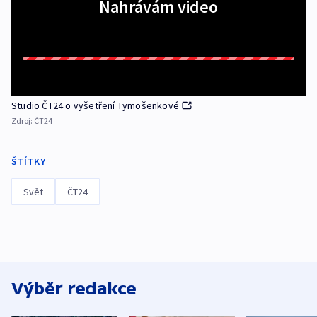
Nahrávám video
Studio ČT24 o vyšetření Tymošenkové
Zdroj:
ČT24
ŠTÍTKY
Svět
ČT24
Výběr redakce