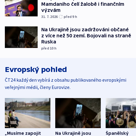
Mamdaniho čelí žalobě i finančním
výzvám
31. 7. 2026
před 9
h
Na Ukrajině jsou zadržováni občané
z více než 50 zemí. Bojovali na straně
Ruska
před 10
h
Evropský pohled
ČT24 každý den vybírá z obsahu publikovaného evropskými
veřejnými médii, členy Eurovize.
„Musíme zapojit
Na Ukrajině jsou
Španělský