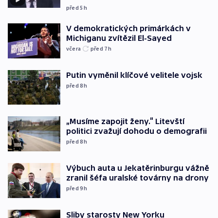
před 5
h
V demokratických primárkách v
Michiganu zvítězil El-Sayed
včera
před 7
h
Putin vyměnil klíčové velitele vojsk
před 8
h
„Musíme zapojit ženy.“ Litevští
politici zvažují dohodu o demografii
před 8
h
Výbuch auta u Jekatěrinburgu vážně
zranil šéfa uralské továrny na drony
před 9
h
Sliby starosty New Yorku