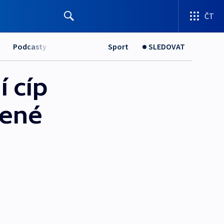
ČT
Podcasty
Sport
SLEDOVAT
í cíp
lené