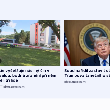
cie vyšetřuje násilný čin v
Soud nařídil zastavit s
aldu, bodná zranění při něm
Trumpova tanečního s
li tři lidé
před 2
hodinami
před 2
hodinami