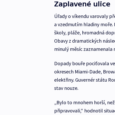
Zaplavené ulice
Úřady o víkendu varovaly p
a vzedmutím hladiny moře. 
školy, pláže, hromadná dopr
Obavy z dramatických násled
minulý měsíc zaznamenala 
Dopady bouře pociťovala vel
okresech Miami-Dade, Browar
elektřiny. Guvernér státu Ro
stav nouze.
„Bylo to mnohem horší, než j
připravovali,“ hodnotil situ