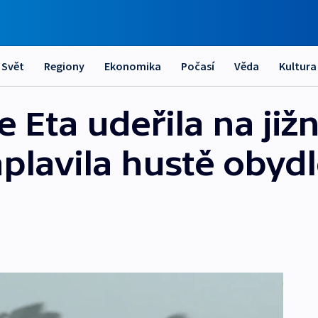
Svět
Regiony
Ekonomika
Počasí
Věda
Kultura
 Eta udeřila na jižn
aplavila hustě obyd