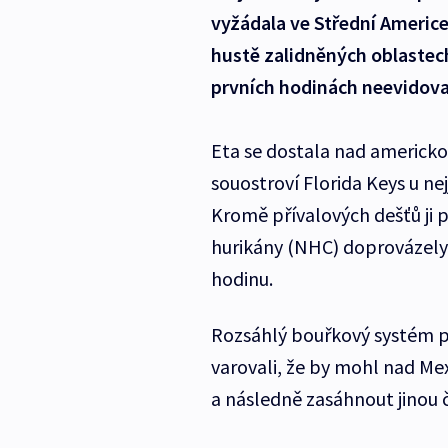
vyžádala ve Střední Americ
hustě zalidněných oblastech
prvních hodinách neevidova
Eta se dostala nad americko
souostroví Florida Keys u nej
Kromě přívalových dešťů ji 
hurikány (NHC) doprovázely 
hodinu.
Rozsáhlý bouřkový systém 
varovali, že by mohl nad Me
a následně zasáhnout jinou č