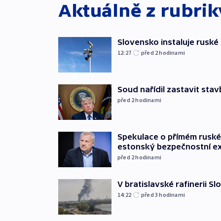
Aktuálně z rubri
Slovensko instaluje ruské 
12:27
před 2
hodinami
Soud nařídil zastavit sta
před 2
hodinami
Spekulace o přímém ruském
estonský bezpečnostní e
před 2
hodinami
V bratislavské rafinerii Sl
14:22
před 3
hodinami