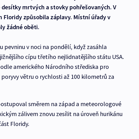
e desítky mrtvých a stovky pohřešovaných. V
 Floridy způsobila záplavy. Místní úřady v
ly žádné oběti.
u pevninu v noci na pondělí, když zasáhla
jižnějšího cípu třetího nejlidnatějšího státu USA.
podle amerického Národního střediska pro
poryvy větru o rychlosti až 100 kilometrů za
postupoval směrem na západ a meteorologové
xickým zálivem znovu zesílit na úroveň hurikánu
ást Floridy.