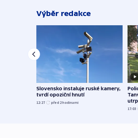
Výběr redakce
Slovensko instaluje ruské kamery,
Poli
tvrdí opoziční hnutí
Tanv
utrpě
12:27
před 2
hodinami
17:03