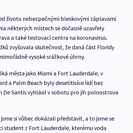
řed životu nebezpečnými bleskovými záplavami
Na některých místech se dočasně uzavřely
ava a také testovací centra na koronavirus.
ků zvyšovala skutečnost, že daná část Floridy
mimořádně vysoké srážkové úhrny.
ká města jako Miami a Fort Lauderdale, v
d a Palm Beach byly desetitisíce lidí bez
n De Santis vyhlásil v sobotu pro jih poloostrova
sme si vůbec dokázali představit, a to jsme se
aci student z Fort Lauderdale, kterému voda