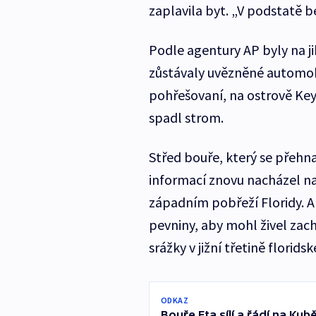
zaplavila byt. „V podstatě be
Podle agentury AP byly na jih
zůstávaly uvězněné automobi
pohřešovaní, na ostrově Key 
spadl strom.
Střed bouře, který se přehna
informací znovu nacházel n
západním pobřeží Floridy. A
pevniny, aby mohl živel zach
srážky v jižní třetině florid
ODKAZ
Bouře Eta sílí a řádí na Kub