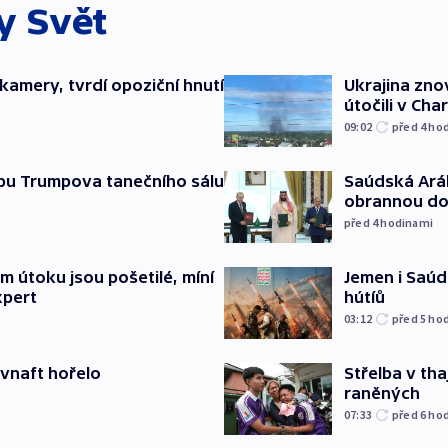
ky
Svět
kamery, tvrdí opoziční hnutí
Ukrajina zno
útočili v Cha
09:02
před 4
ho
Saúdská Aráb
vbu Trumpova tanečního sálu
obrannou d
před 4
hodinami
Jemen i Saúds
 útoku jsou pošetilé, míní
hútíů
xpert
03:12
před 5
ho
Střelba v th
ovnaft hořelo
raněných
07:33
před 6
ho