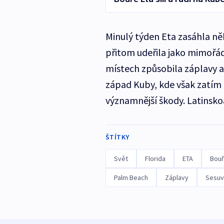
Minulý týden Eta zasáhla ně
přitom udeřila jako mimořád
místech způsobila záplavy a
západ Kuby, kde však zatím 
významnější škody. Latinsk
ŠTÍTKY
Svět
Florida
ETA
Bou
Palm Beach
Záplavy
Sesuv