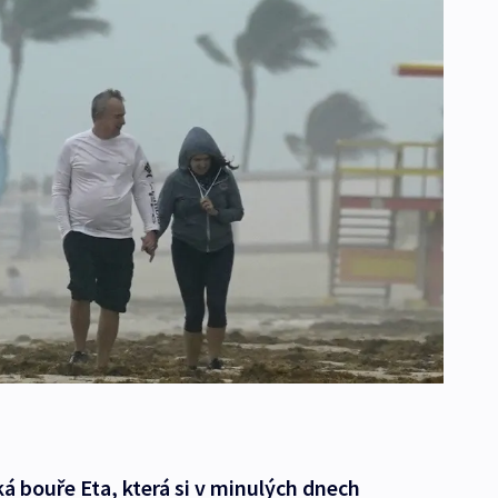
cká bouře Eta, která si v minulých dnech