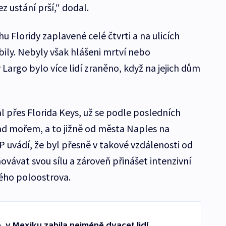
z ustání prší,“ dodal.
u Floridy zaplavené celé čtvrti a na ulicích
ly. Nebyly však hlášeni mrtví nebo
Largo bylo více lidí zraněno, když na jejich dům
l přes Florida Keys, už se podle posledních
ad mořem, a to jižně od města Naples na
P uvádí, že byl přesně v takové vzdálenosti od
ovávat svou sílu a zároveň přinášet intenzivní
ského poloostrova.
ě, v Mexiku zabila nejméně dvacet lidí