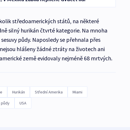
kolik středoamerických států, na některé
ně silný hurikán čtvrté kategorie. Na mnoha
 sesuvy půdy. Naposledy se přehnala přes
nejsou hlášeny žádné ztráty na životech ani
oamerické země evidovaly nejméně 68 mrtvých.
ře
Hurikán
Střední Amerika
Miami
 půdy
USA