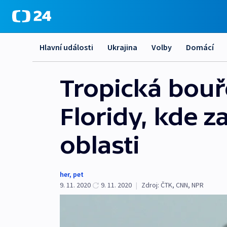
Hlavní události
Ukrajina
Volby
Domácí
Tropická bouře
Floridy, kde z
oblasti
her
,
pet
9. 11. 2020
9. 11. 2020
|
Zdroj:
ČTK
,
CNN
,
NPR