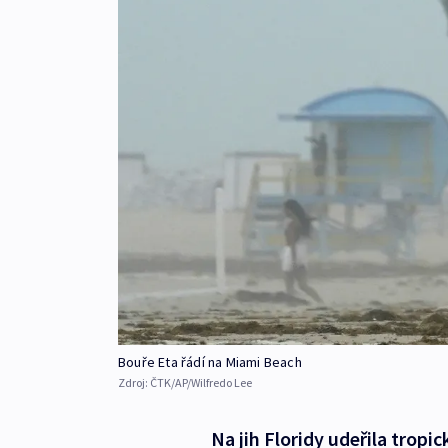
Bouře Eta řádí na Miami Beach
Zdroj:
ČTK/AP/Wilfredo Lee
Na jih Floridy udeřila tropi