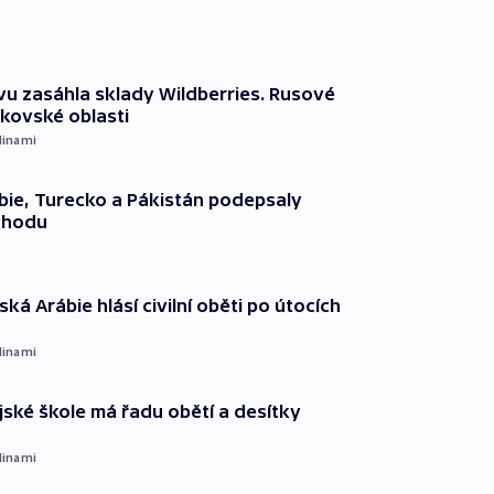
vu zasáhla sklady Wildberries. Rusové
rkovské oblasti
dinami
ie, Turecko a Pákistán podepsaly
ohodu
ká Arábie hlásí civilní oběti po útocích
dinami
ajské škole má řadu obětí a desítky
dinami