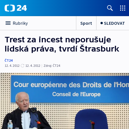
Sport
SLEDOVAT
Rubriky
Trest za incest neporušuje
lidská práva, tvrdí Štrasburk
ČT24
12. 4. 2012
12. 4. 2012
|
Zdroj:
ČT24