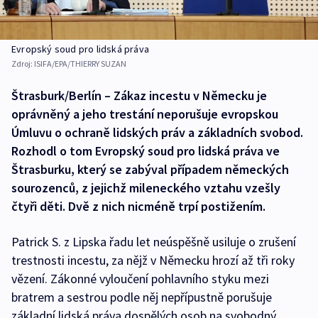
Evropský soud pro lidská práva
Zdroj:
ISIFA/EPA/THIERRY SUZAN
Štrasburk/Berlín – Zákaz incestu v Německu je
oprávněný a jeho trestání neporušuje evropskou
Úmluvu o ochraně lidských práv a základních svobod.
Rozhodl o tom Evropský soud pro lidská práva ve
Štrasburku, který se zabýval případem německých
sourozenců, z jejichž mileneckého vztahu vzešly
čtyři děti. Dvě z nich nicméně trpí postižením.
Patrick S. z Lipska řadu let neúspěšně usiluje o zrušení
trestnosti incestu, za nějž v Německu hrozí až tři roky
vězení. Zákonné vyloučení pohlavního styku mezi
bratrem a sestrou podle něj nepřípustně porušuje
základní lidská práva dospělých osob na svobodný