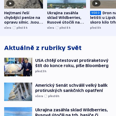
Hejtmani řeší
Ukrajina zasáhla
Dron n
VIDEO
chybějící peníze na
sklad Wildberries,
letišti u Lips
opravu silnic. Jsou
Rusové útočili na
skoro kilo trh
nenárokové, namítá
trh, hasiče či
indicie ukazuj
včera
před 8
h
včera
před 8
h
před 8
h
ministerstvo
stadion
Rusko
Aktuálně z rubriky
Svět
USA chtějí otestovat protiraketový
štít do konce roku, píše Bloomberg
před 3
h
Americký Senát schválil velký balík
protiruských sankčních opatření
včera
před 6
h
Ukrajina zasáhla sklad Wildberries,
Rusové útočili na trh, hasiče či