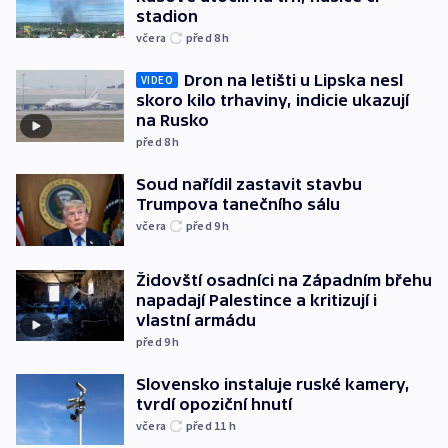
stadion
včera
před 8
h
Dron na letišti u Lipska nesl
VIDEO
skoro kilo trhaviny, indicie ukazují
na Rusko
před 8
h
Soud nařídil zastavit stavbu
Trumpova tanečního sálu
včera
před 9
h
Židovští osadníci na Západním břehu
napadají Palestince a kritizují i
vlastní armádu
před 9
h
Slovensko instaluje ruské kamery,
tvrdí opoziční hnutí
včera
před 11
h