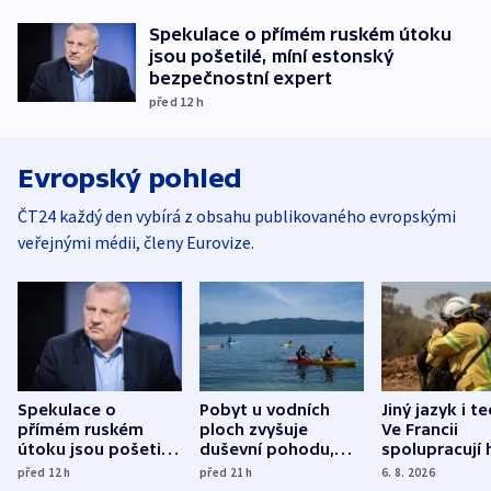
Spekulace o přímém ruském útoku
jsou pošetilé, míní estonský
bezpečnostní expert
před 12
h
Evropský pohled
ČT24 každý den vybírá z obsahu publikovaného evropskými
veřejnými médii, členy Eurovize.
Spekulace o
Pobyt u vodních
Jiný jazyk i t
přímém ruském
ploch zvyšuje
Ve Francii
útoku jsou pošetilé,
duševní pohodu,
spolupracují h
míní estonský
ukázala
různých zemí
před 12
h
před 21
h
6. 8. 2026
bezpečnostní
mezinárodní studie