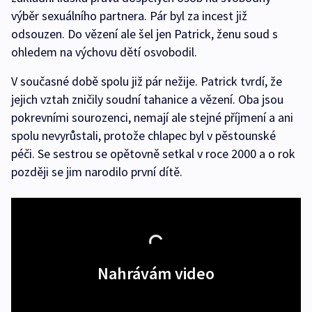
výběr sexuálního partnera. Pár byl za incest již
odsouzen. Do vězení ale šel jen Patrick, ženu soud s
ohledem na výchovu dětí osvobodil.
V současné době spolu již pár nežije. Patrick tvrdí, že
jejich vztah zničily soudní tahanice a vězení. Oba jsou
pokrevními sourozenci, nemají ale stejné příjmení a ani
spolu nevyrůstali, protože chlapec byl v pěstounské
péči. Se sestrou se opětovně setkal v roce 2000 a o rok
později se jim narodilo první dítě.
Nahrávám video