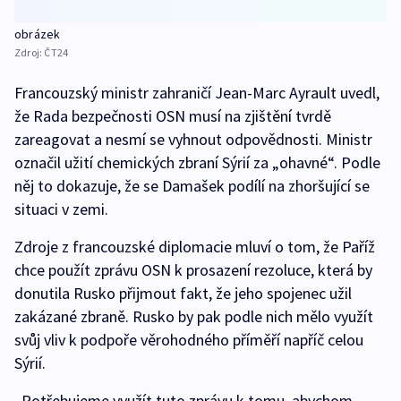
obrázek
Zdroj:
ČT24
Francouzský ministr zahraničí Jean-Marc Ayrault uvedl,
že Rada bezpečnosti OSN musí na zjištění tvrdě
zareagovat a nesmí se vyhnout odpovědnosti. Ministr
označil užití chemických zbraní Sýrií za „ohavné“. Podle
něj to dokazuje, že se Damašek podílí na zhoršující se
situaci v zemi.
Zdroje z francouzské diplomacie mluví o tom, že Paříž
chce použít zprávu OSN k prosazení rezoluce, která by
donutila Rusko přijmout fakt, že jeho spojenec užil
zakázané zbraně. Rusko by pak podle nich mělo využít
svůj vliv k podpoře věrohodného příměří napříč celou
Sýrií.
„Potřebujeme využít tuto zprávu k tomu, abychom