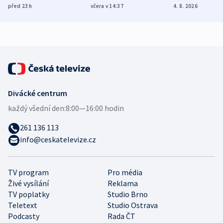
dohodu o
Bojovali na straně
nekalé prakti
před 23
h
včera v 14:37
4. 8. 2026
demografii
Ruska
Divácké centrum
každý všední den:
8:00—16:00 hodin
261 136 113
info@ceskatelevize.cz
TV program
Pro média
Živé vysílání
Reklama
TV poplatky
Studio Brno
Teletext
Studio Ostrava
Podcasty
Rada ČT