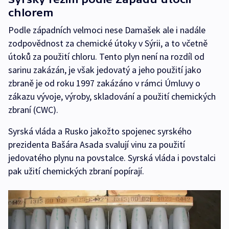
chlorem
Podle západních velmoci nese Damašek ale i nadále
zodpovědnost za chemické útoky v Sýrii, a to včetně
útoků za použití chloru. Tento plyn není na rozdíl od
sarinu zakázán, je však jedovatý a jeho použití jako
zbraně je od roku 1997 zakázáno v rámci Úmluvy o
zákazu vývoje, výroby, skladování a použití chemických
zbraní (CWC).
Syrská vláda a Rusko jakožto spojenec syrského
prezidenta Bašára Asada svalují vinu za použití
jedovatého plynu na povstalce. Syrská vláda i povstalci
pak užití chemických zbraní popírají.