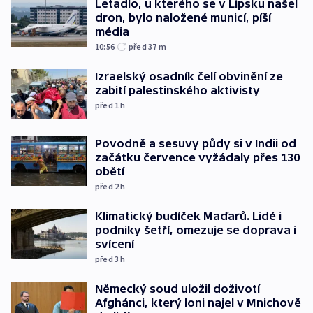
Letadlo, u kterého se v Lipsku našel
dron, bylo naložené municí, píší
média
10:56
před 37
m
Izraelský osadník čelí obvinění ze
zabití palestinského aktivisty
před 1
h
Povodně a sesuvy půdy si v Indii od
začátku července vyžádaly přes 130
obětí
před 2
h
Klimatický budíček Maďarů. Lidé i
podniky šetří, omezuje se doprava i
svícení
před 3
h
Německý soud uložil doživotí
Afghánci, který loni najel v Mnichově