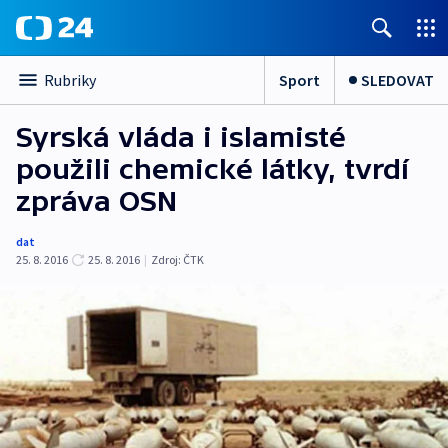
Sport
SLEDOVAT
Rubriky
Syrská vláda i islamisté
použili chemické látky, tvrdí
zpráva OSN
dat
25. 8. 2016
25. 8. 2016
|
Zdroj:
ČTK