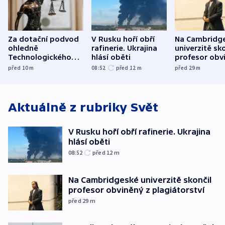
Za dotační podvod
V Rusku hoří obří
Na Cambridg
ohledně
rafinerie. Ukrajina
univerzitě sko
Technologického
hlásí oběti
profesor obv
parku poslal soud
plagiátorství
před 10
m
08:52
před 12
m
před 29
m
do vězení dva muže
Aktuálně z rubriky
Svět
V Rusku hoří obří rafinerie. Ukrajina
hlásí oběti
08:52
před 12
m
Na Cambridgeské univerzitě skončil
profesor obviněný z plagiátorství
před 29
m