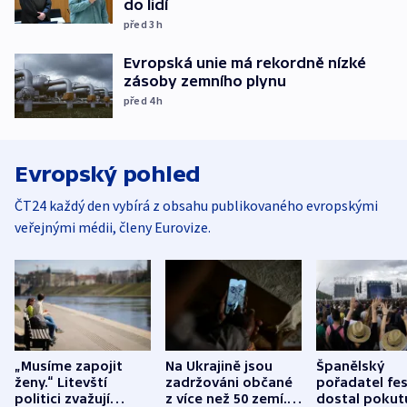
do lidí
před 3
h
Evropská unie má rekordně nízké
zásoby zemního plynu
před 4
h
Evropský pohled
ČT24 každý den vybírá z obsahu publikovaného evropskými
veřejnými médii, členy Eurovize.
„Musíme zapojit
Na Ukrajině jsou
Španělský
ženy.“ Litevští
zadržováni občané
pořadatel fes
politici zvažují
z více než 50 zemí.
dostal pokut