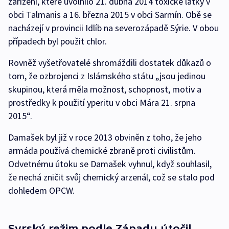
zařízení, které uvolnilo 21. dubna 2014 toxické látky v
obci Talmanis a 16. března 2015 v obci Sarmín. Obě se
nacházejí v provincii Idlíb na severozápadě Sýrie. V obou
případech byl použit chlor.
Rovněž vyšetřovatelé shromáždili dostatek důkazů o
tom, že ozbrojenci z Islámského státu „jsou jedinou
skupinou, která měla možnost, schopnost, motiv a
prostředky k použití yperitu v obci Mára 21. srpna
2015“.
Damašek byl již v roce 2013 obviněn z toho, že jeho
armáda používá chemické zbraně proti civilistům.
Odvetnému útoku se Damašek vyhnul, když souhlasil,
že nechá zničit svůj chemický arzenál, což se stalo pod
dohledem OPCW.
Syrský režim podle Západu útočil