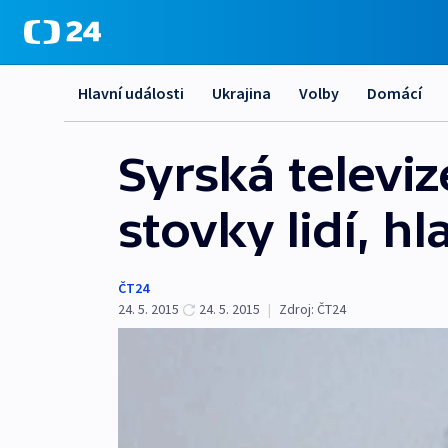
Hlavní události
Ukrajina
Volby
Domácí
Syrská televiz
stovky lidí, h
ČT24
24. 5. 2015
24. 5. 2015
|
Zdroj:
ČT24