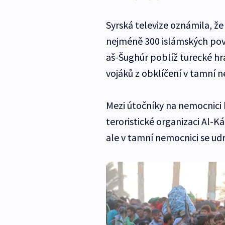
Syrská televize oznámila, že
nejméně 300 islámských povst
aš-Šughúr poblíž turecké hra
vojáků z obklíčení v tamní n
Mezi útočníky na nemocnici b
teroristické organizaci Al-
ale v tamní nemocnici se udrž