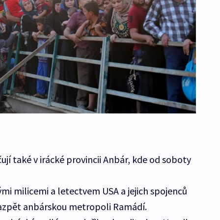
ují také v irácké provincii Anbár, kde od soboty
i milicemi a letectvem USA a jejich spojenců
azpět anbárskou metropoli Ramádí.