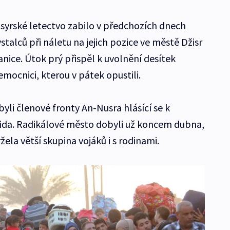
 syrské letectvo zabilo v předchozích dnech
alců při náletu na jejich pozice ve městě Džisr
nice. Útok prý přispěl k uvolnění desítek
emocnici, kterou v pátek opustili.
yli členové fronty An-Nusra hlásící se k
Káida. Radikálové město dobyli už koncem dubna,
ela větší skupina vojáků i s rodinami.