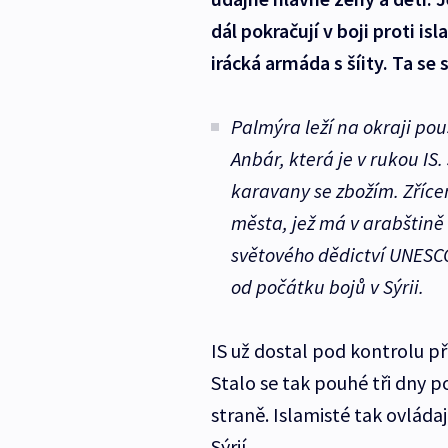
dál pokračují v boji proti isl
irácká armáda s šíity. Ta s
Palmýra leží na okraji pou
Anbár, která je v rukou IS
karavany se zbožím. Zříce
města, jež má v arabštin
světového dědictví UNESCO 
od počátku bojů v Sýrii.
IS už dostal pod kontrolu pře
Stalo se tak pouhé tři dny p
straně. Islamisté tak ovládaj
Sýrií.