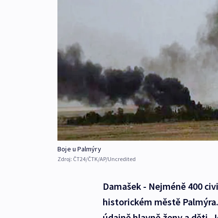
Boje u Palmýry
Zdroj:
ČT24/ČTK/AP/Uncredited
Damašek - Nejméně 400 civili
historickém městě Palmýra.
údajně hlavně ženy a děti.