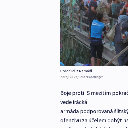
Uprchlíci z Ramádí
Zdroj:
ČT24/Reuters/Stringer
Boje proti IS mezitím pokrač
vede irácká
armáda podporovaná šíitským
ofenzívu za účelem dobýt n