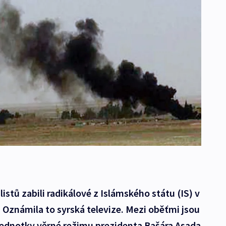
stů zabili radikálové z Islámského státu (IS) v
 Oznámila to syrská televize. Mezi oběťmi jsou
 Jednotky věrné režimu prezidenta Bašára Asada