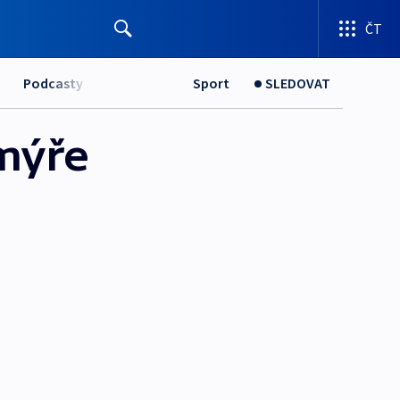
ČT
Podcasty
Sport
SLEDOVAT
lmýře