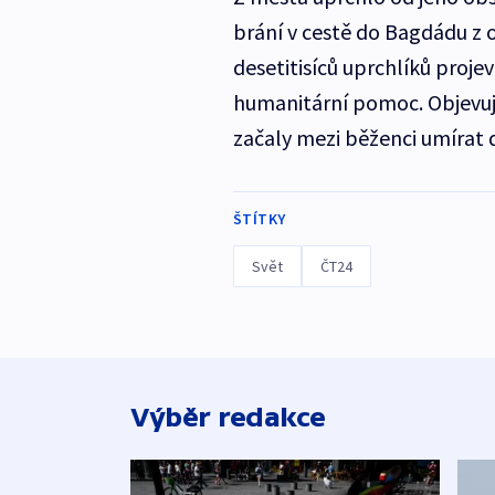
brání v cestě do Bagdádu z 
desetitisíců uprchlíků proje
humanitární pomoc. Objevuj
začaly mezi běženci umírat d
ŠTÍTKY
Svět
ČT24
Výběr redakce