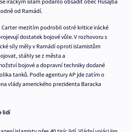
se iráckým silám podařilo obsadit obec Husajba
hodně od Ramádí.
Carter mezitím podrobil ostré kritice irácké
projevují dostatek bojové vůle. V rozhovoru s
rácké síly měly v Ramádí oproti islamistům
ojovat, stáhly se z města a
nožství bojové a dopravní techniky dodané
olika tanků. Podle agentury AP jde zatím o
člena vlády amerického prezidenta Baracka
 lidí
ení islamisty přes 40 tisíc lidí. Vládní vojáci jim