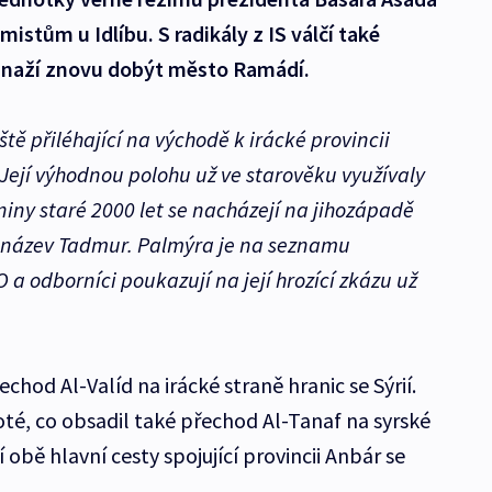
amistům u Idlíbu. S radikály z IS válčí také
e snaží znovu dobýt město Ramádí.
ště přiléhající na východě k irácké provincii
. Její výhodnou polohu už ve starověku využívaly
niny staré 2000 let se nacházejí na jihozápadě
ě název Tadmur. Palmýra je na seznamu
a odborníci poukazují na její hrozící zkázu už
chod Al-Valíd na irácké straně hranic se Sýrií.
oté, co obsadil také přechod Al-Tanaf na syrské
í obě hlavní cesty spojující provincii Anbár se