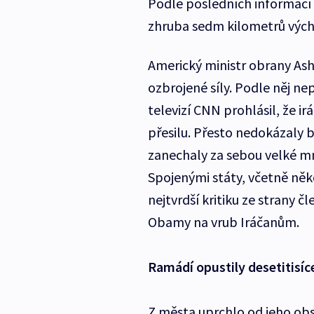
Podle posledních informací 
zhruba sedm kilometrů výc
Americký ministr obrany Ash 
ozbrojené síly. Podle něj ne
televizí CNN prohlásil, že i
přesilu. Přesto nedokázaly b
zanechaly za sebou velké m
Spojenými státy, včetně něk
nejtvrdší kritiku ze strany 
Obamy na vrub Iráčanům.
Ramádí opustily desetitisíce
Z města uprchlo od jeho obsaz