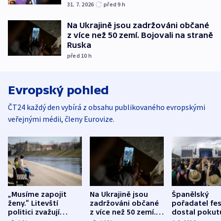
31. 7. 2026
před 9
h
Na Ukrajině jsou zadržováni občané
z více než 50 zemí. Bojovali na straně
Ruska
před 10
h
Evropský pohled
ČT24 každý den vybírá z obsahu publikovaného evropskými
veřejnými médii, členy Eurovize.
„Musíme zapojit
Na Ukrajině jsou
Španělský
ženy.“ Litevští
zadržováni občané
pořadatel fes
politici zvažují
z více než 50 zemí.
dostal pokut
dohodu o
Bojovali na straně
nekalé prakti