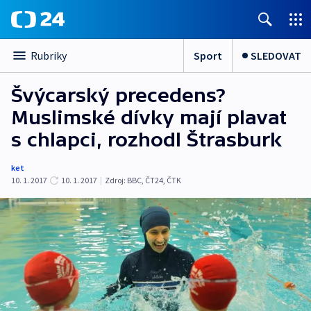
Sport
SLEDOVAT
Rubriky
Švýcarský precedens?
Muslimské dívky mají plavat
s chlapci, rozhodl Štrasburk
ket
10. 1. 2017
10. 1. 2017
|
Zdroj:
BBC
,
ČT24
,
ČTK