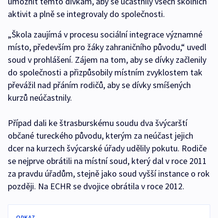
umožnit těmto dívkám, aby se účastnily všech školních
aktivit a plně se integrovaly do společnosti.
„Škola zaujímá v procesu sociální integrace významné
místo, především pro žáky zahraničního původu,“ uvedl
soud v prohlášení. Zájem na tom, aby se dívky začlenily
do společnosti a přizpůsobily místním zvyklostem tak
převážil nad přáním rodičů, aby se dívky smíšených
kurzů neúčastnily.
Případ dali ke štrasburskému soudu dva švýcarští
občané tureckého původu, kterým za neúčast jejich
dcer na kurzech švýcarské úřady udělily pokutu. Rodiče
se nejprve obrátili na místní soud, který dal v roce 2011
za pravdu úřadům, stejně jako soud vyšší instance o rok
později. Na ECHR se dvojice obrátila v roce 2012.
ODKAZ