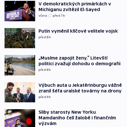
V demokratických primárkách v
Michiganu zvítězil El-Sayed
včera
před 7
h
Putin vyměnil klíčové velitele vojsk
před 8
h
„Musíme zapojit ženy.“ Litevští
politici zvažují dohodu o demografii
před 8
h
Výbuch auta u Jekatěrinburgu vážně
zranil šéfa uralské továrny na drony
před 9
h
Sliby starosty New Yorku
Mamdaniho čelí žalobě i finančním
výzvám