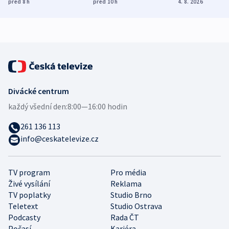
před 8
h
před 10
h
4. 8. 2026
demografii
Ruska
Divácké centrum
každý všední den:
8:00—16:00 hodin
261 136 113
info@ceskatelevize.cz
TV program
Pro média
Živé vysílání
Reklama
TV poplatky
Studio Brno
Teletext
Studio Ostrava
Podcasty
Rada ČT
Počasí
Kariéra