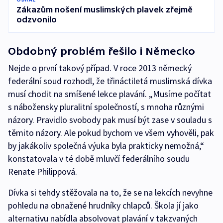
Zákazům nošení muslimských plavek zřejmě
odzvonilo
Obdobný problém řešilo i Německo
Nejde o první takový případ. V roce 2013 německý
federální soud rozhodl, že třináctiletá muslimská dívka
musí chodit na smíšené lekce plavání. „Musíme počítat
s nábožensky pluralitní společností, s mnoha různými
názory. Pravidlo svobody pak musí být zase v souladu s
těmito názory. Ale pokud bychom ve všem vyhověli, pak
by jakákoliv společná výuka byla prakticky nemožná,“
konstatovala v té době mluvčí federálního soudu
Renate Philippová.
Dívka si tehdy stěžovala na to, že se na lekcích nevyhne
pohledu na obnažené hrudníky chlapců. Škola jí jako
alternativu nabídla absolvovat plavání v takzvaných