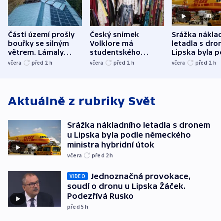
Částí území prošly
Český snímek
Srážka nákla
bouřky se silným
Volklore má
letadla s dr
větrem. Lámaly
studentského
Lipska byla p
stromy a poničily
Oscara, zabojuje o
německého mi
včera
před 2
h
včera
před 2
h
včera
před 2
h
střechu
cenu za krátký film
hybridní útok
Aktuálně z rubriky
Svět
Srážka nákladního letadla s dronem
u Lipska byla podle německého
ministra hybridní útok
včera
před 2
h
Jednoznačná provokace,
VIDEO
soudí o dronu u Lipska Žáček.
Podezřívá Rusko
před 5
h