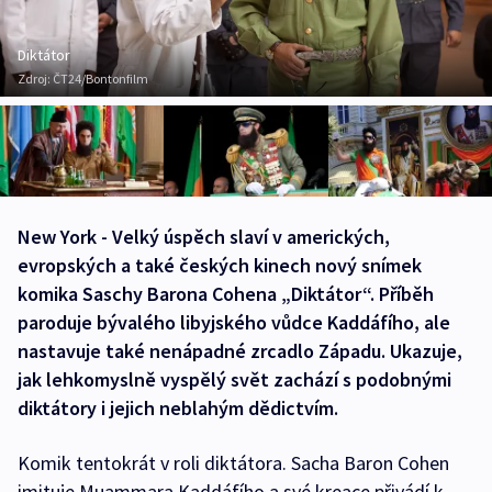
Diktátor
Zdroj:
ČT24/Bontonfilm
New York - Velký úspěch slaví v amerických,
evropských a také českých kinech nový snímek
komika Saschy Barona Cohena „Diktátor“. Příběh
paroduje bývalého libyjského vůdce Kaddáfího, ale
nastavuje také nenápadné zrcadlo Západu. Ukazuje,
jak lehkomyslně vyspělý svět zachází s podobnými
diktátory i jejich neblahým dědictvím.
Komik tentokrát v roli diktátora. Sacha Baron Cohen
imituje Muammara Kaddáfího a své kreace přivádí k