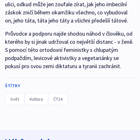
ulici, odkud může jen zoufale zírat, jak jeho imbecilní
záskok zničí během okamžiku všechno, co vybudoval
on, jeho táta, táta jeho táty a všichni předešlí tátové.
Průvodce a podporu najde shodou náhod v člověku, od
kterého by si jinak udržoval co největší distanc - v ženě.
S pomocí této ortodoxní feministky s chlupatým
podpaždím, levicové aktivistky a vegetariánky se
pokusí pro svou zemi diktaturu a tyranii zachránit.
ŠTÍTKY
Svět
Kultura
ČT24