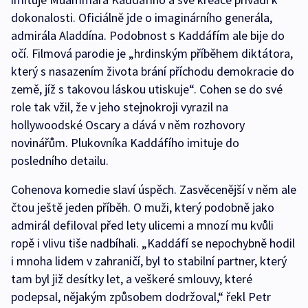
dokonalosti. Oficiálně jde o imaginárního generála,
admirála Aladdína. Podobnost s Kaddáfím ale bije do
očí. Filmová parodie je „hrdinským příběhem diktátora,
který s nasazením života brání příchodu demokracie do
země, jíž s takovou láskou utiskuje“. Cohen se do své
role tak vžil, že v jeho stejnokroji vyrazil na
hollywoodské Oscary a dává v něm rozhovory
novinářům. Plukovníka Kaddáfího imituje do
posledního detailu.
Cohenova komedie slaví úspěch. Zasvěcenější v něm ale
čtou ještě jeden příběh. O muži, který podobně jako
admirál defiloval před lety ulicemi a mnozí mu kvůli
ropě i vlivu tiše nadbíhali. „Kaddáfí se nepochybně hodil
i mnoha lidem v zahraničí, byl to stabilní partner, který
tam byl již desítky let, a veškeré smlouvy, které
podepsal, nějakým způsobem dodržoval,“ řekl Petr