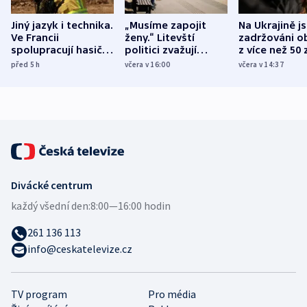
Jiný jazyk i technika.
„Musíme zapojit
Na Ukrajině j
Ve Francii
ženy.“ Litevští
zadržováni o
spolupracují hasiči z
politici zvažují
z více než 50 
různých zemí
dohodu o
Bojovali na s
před 5
h
včera v 16:00
včera v 14:37
demografii
Ruska
Divácké centrum
každý všední den:
8:00—16:00 hodin
261 136 113
info@ceskatelevize.cz
TV program
Pro média