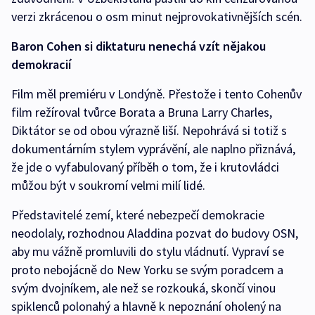
verzi zkrácenou o osm minut nejprovokativnějších scén.
Baron Cohen si diktaturu nenechá vzít nějakou
demokracií
Film měl premiéru v Londýně. Přestože i tento Cohenův
film režíroval tvůrce Borata a Bruna Larry Charles,
Diktátor se od obou výrazně liší. Nepohrává si totiž s
dokumentárním stylem vyprávění, ale naplno přiznává,
že jde o vyfabulovaný příběh o tom, že i krutovládci
můžou být v soukromí velmi milí lidé.
Představitelé zemí, které nebezpečí demokracie
neodolaly, rozhodnou Aladdina pozvat do budovy OSN,
aby mu vážně promluvili do stylu vládnutí. Vypraví se
proto nebojácně do New Yorku se svým poradcem a
svým dvojníkem, ale než se rozkouká, skončí vinou
spiklenců polonahý a hlavně k nepoznání oholený na