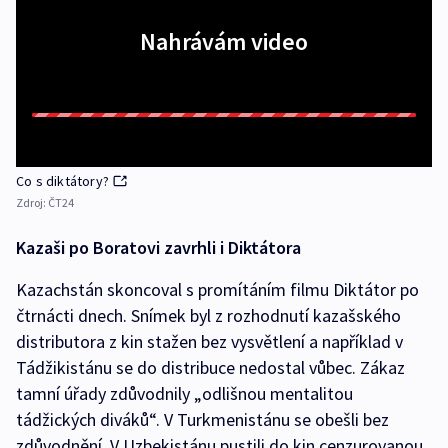
Nahrávám video
Co s diktátory?
Zdroj:
ČT24
Kazaši po Boratovi zavrhli i Diktátora
Kazachstán skoncoval s promítáním filmu Diktátor po
čtrnácti dnech. Snímek byl z rozhodnutí kazašského
distributora z kin stažen bez vysvětlení a například v
Tádžikistánu se do distribuce nedostal vůbec. Zákaz
tamní úřady zdůvodnily „odlišnou mentalitou
tádžických diváků“. V Turkmenistánu se obešli bez
zdůvodnění. V Uzbekistánu pustili do kin cenzurovanou