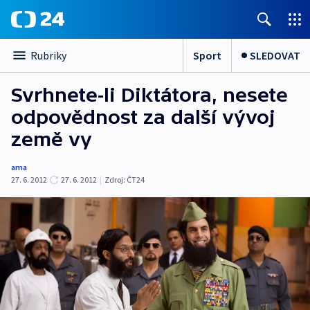
Sport
SLEDOVAT
Rubriky
Svrhnete-li Diktátora, nesete
odpovědnost za další vývoj
země vy
ama
27. 6. 2012
27. 6. 2012
|
Zdroj:
ČT24