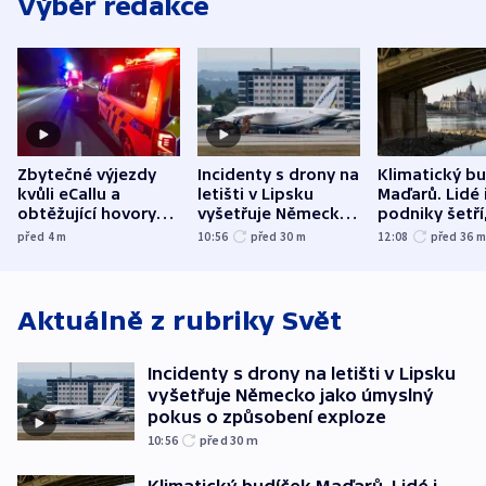
Výběr redakce
Zbytečné výjezdy
Incidenty s drony na
Klimatický b
kvůli eCallu a
letišti v Lipsku
Maďarů. Lidé 
obtěžující hovory
vyšetřuje Německo
podniky šetří
zdržují záchranáře
jako úmyslný pokus
omezuje se d
před 4
m
10:56
před 30
m
12:08
před 36
o způsobení
i svícení
exploze
Aktuálně z rubriky
Svět
Incidenty s drony na letišti v Lipsku
vyšetřuje Německo jako úmyslný
pokus o způsobení exploze
10:56
před 30
m