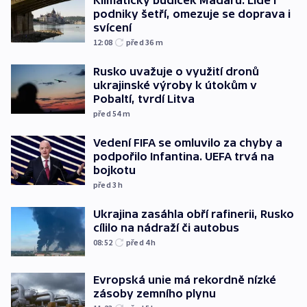
Klimatický budíček Maďarů. Lidé i
podniky šetří, omezuje se doprava i
svícení
12:08
před 36
m
Rusko uvažuje o využití dronů
ukrajinské výroby k útokům v
Pobaltí, tvrdí Litva
před 54
m
Vedení FIFA se omluvilo za chyby a
podpořilo Infantina. UEFA trvá na
bojkotu
před 3
h
Ukrajina zasáhla obří rafinerii, Rusko
cílilo na nádraží či autobus
08:52
před 4
h
Evropská unie má rekordně nízké
zásoby zemního plynu