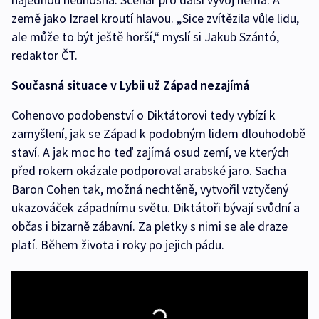
země jako Izrael kroutí hlavou. „Sice zvítězila vůle lidu,
ale může to být ještě horší,“ myslí si Jakub Szántó,
redaktor ČT.
Současná situace v Lybii už Západ nezajímá
Cohenovo podobenství o Diktátorovi tedy vybízí k
zamyšlení, jak se Západ k podobným lidem dlouhodobě
staví. A jak moc ho teď zajímá osud zemí, ve kterých
před rokem okázale podporoval arabské jaro. Sacha
Baron Cohen tak, možná nechtěně, vytvořil vztyčený
ukazováček západnímu světu. Diktátoři bývají svůdní a
občas i bizarně zábavní. Za pletky s nimi se ale draze
platí. Během života i roky po jejich pádu.