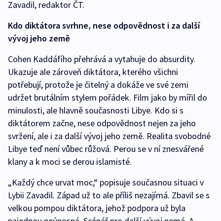
Zavadil, redaktor ČT.
Kdo diktátora svrhne, nese odpovědnost i za další
vývoj jeho země
Cohen Kaddáfího přehrává a vytahuje do absurdity.
Ukazuje ale zároveň diktátora, kterého všichni
potřebují, protože je čitelný a dokáže ve své zemi
udržet brutálním stylem pořádek. Film jako by mířil do
minulosti, ale hlavně současnosti Libye. Kdo si s
diktátorem začne, nese odpovědnost nejen za jeho
svržení, ale i za další vývoj jeho země. Realita svobodné
Libye teď není vůbec růžová. Perou se v ní znesvářené
klany a k moci se derou islamisté.
„Každý chce urvat moc,“ popisuje současnou situaci v
Lybii Zavadil. Západ už to ale příliš nezajímá. Zbavil se s
velkou pompou diktátora, jehož podpora už byla
najednou neúnosná. Scénář pro další vývoj nemá. A