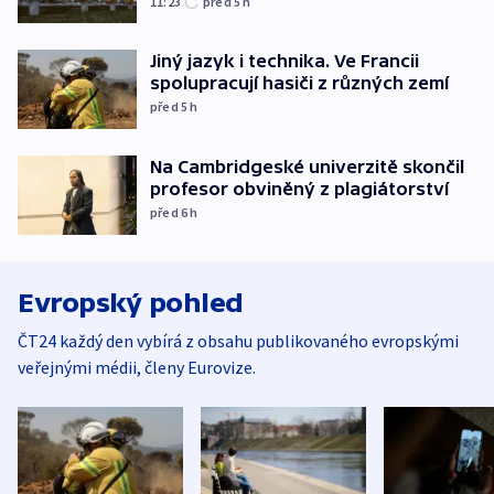
11:23
před 5
h
Jiný jazyk i technika. Ve Francii
spolupracují hasiči z různých zemí
před 5
h
Na Cambridgeské univerzitě skončil
profesor obviněný z plagiátorství
před 6
h
Evropský pohled
ČT24 každý den vybírá z obsahu publikovaného evropskými
veřejnými médii, členy Eurovize.