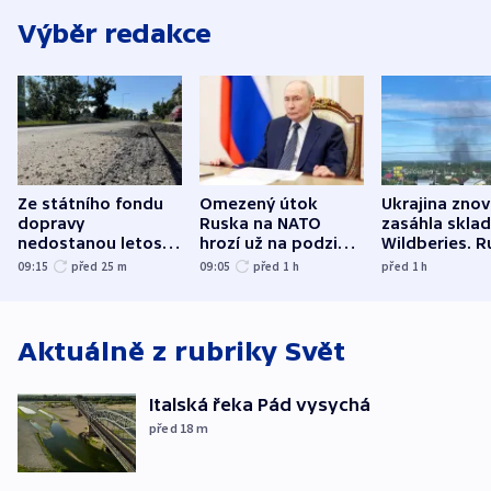
Výběr redakce
Ze státního fondu
Omezený útok
Ukrajina zno
dopravy
Ruska na NATO
zasáhla skla
nedostanou letos
hrozí už na podzim,
Wildberies. 
kraje na silnice ani
varují tajné služby
útočili v Cha
09:15
před 25
m
09:05
před 1
h
před 1
h
korunu, řekl Půta
USA
oblasti
Aktuálně z rubriky
Svět
Italská řeka Pád vysychá
před 18
m