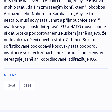
mezi Srby na severu a Albánci na jihu, že by se Kosovo
mohlo stát „dalším zmrazeným konfliktem“, obdobou
Abcházie nebo Náhorního Karabachu. „Aby se to
nestalo, musí nový stát uznat a přijmout více zemí,“
uvádí se v její poslední zprávě. EU a NATO musejí podle
ní dát Srbsku podporovanému Ruskem jasně najevo, že
nedovolí rozdělení nového státu. Zatímco Srbsko
sofistikovaně podkopává kosovský stát podporou
institucí v srbských zónách, mezinárodní společenství
nereaguje jasně ani koordinovaně, zdůrazňuje ICG.
ŠTÍTKY
Svět
ČT24