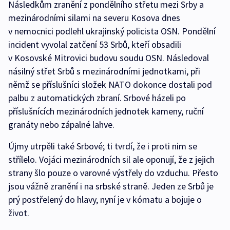
Následkům zranění z pondělního střetu mezi Srby a
mezinárodními silami na severu Kosova dnes
v nemocnici podlehl ukrajinský policista OSN. Pondělní
incident vyvolal zatčení 53 Srbů, kteří obsadili
v Kosovské Mitrovici budovu soudu OSN. Následoval
násilný střet Srbů s mezinárodními jednotkami, při
němž se příslušníci složek NATO dokonce dostali pod
palbu z automatických zbraní. Srbové házeli po
příslušnících mezinárodních jednotek kameny, ruční
granáty nebo zápalné lahve.
Újmy utrpěli také Srbové; ti tvrdí, že i proti nim se
střílelo. Vojáci mezinárodních sil ale oponují, že z jejich
strany šlo pouze o varovné výstřely do vzduchu. Přesto
jsou vážně zranění i na srbské straně. Jeden ze Srbů je
prý postřelený do hlavy, nyní je v kómatu a bojuje o
život.