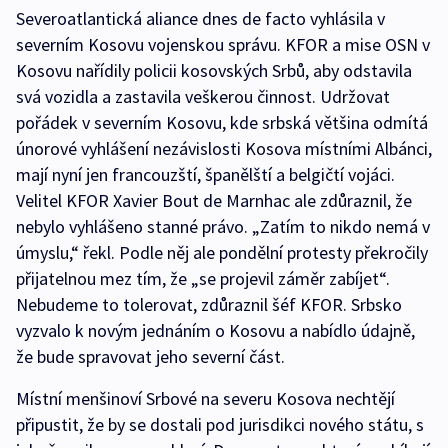
Severoatlantická aliance dnes de facto vyhlásila v
severním Kosovu vojenskou správu. KFOR a mise OSN v
Kosovu nařídily policii kosovských Srbů, aby odstavila
svá vozidla a zastavila veškerou činnost. Udržovat
pořádek v severním Kosovu, kde srbská většina odmítá
únorové vyhlášení nezávislosti Kosova místními Albánci,
mají nyní jen francouzští, španělští a belgičtí vojáci.
Velitel KFOR Xavier Bout de Marnhac ale zdůraznil, že
nebylo vyhlášeno stanné právo. „Zatím to nikdo nemá v
úmyslu,“ řekl. Podle něj ale pondělní protesty překročily
přijatelnou mez tím, že „se projevil záměr zabíjet“.
Nebudeme to tolerovat, zdůraznil šéf KFOR. Srbsko
vyzvalo k novým jednáním o Kosovu a nabídlo údajně,
že bude spravovat jeho severní část.
Místní menšinoví Srbové na severu Kosova nechtějí
připustit, že by se dostali pod jurisdikci nového státu, s