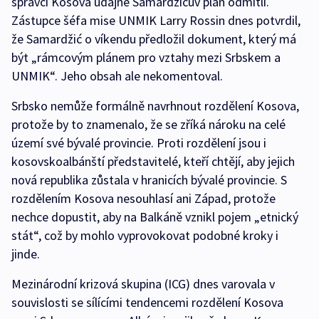
správci Kosova údajně Samardžičův plán odmítli.
Zástupce šéfa mise UNMIK Larry Rossin dnes potvrdil,
že Samardžić o víkendu předložil dokument, který má
být „rámcovým plánem pro vztahy mezi Srbskem a
UNMIK“. Jeho obsah ale nekomentoval.
Srbsko nemůže formálně navrhnout rozdělení Kosova,
protože by to znamenalo, že se zříká nároku na celé
území své bývalé provincie. Proti rozdělení jsou i
kosovskoalbánští představitelé, kteří chtějí, aby jejich
nová republika zůstala v hranicích bývalé provincie. S
rozdělením Kosova nesouhlasí ani Západ, protože
nechce dopustit, aby na Balkáně vznikl pojem „etnický
stát“, což by mohlo vyprovokovat podobné kroky i
jinde.
Mezinárodní krizová skupina (ICG) dnes varovala v
souvislosti se sílícími tendencemi rozdělení Kosova