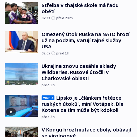
Střelba v thajské škole má řadu
obětí
07:33
před 28
m
Omezený útok Ruska na NATO hrozí
už na podzim, varují tajné služby
USA
09:05
před 1
h
Ukrajina znovu zasáhla sklady
Wildberies. Rusové útočili v
Charkovské oblasti
před 1
h
Lipsko je „článkem řetězce
VIDEO
ruských útoků“, míní Votápek. Dle
Kotena za tím může být kdokoli
před 2
h
V Kongu hrozí mutace eboly, obávají
se virologové