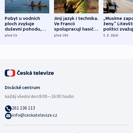
Pobyt u vodních
Jiný jazyk i technika.
„Musíme zapo
ploch zvyšuje
Ve Francii
ženy.“ Litevšt
duševní pohodu,
spolupracují hasiči z
politici zvažuj
ukázala
různých zemí
dohodu o
před 3
h
před 19
h
5. 8. 2026
mezinárodní studie
demografii
Divácké centrum
každý všední den:
8:00—16:00 hodin
261 136 113
info@ceskatelevize.cz