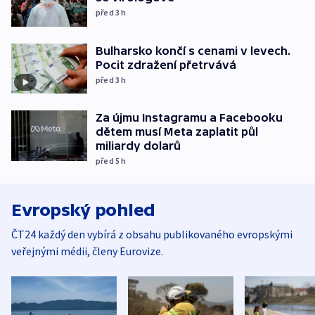
před 3
h
Bulharsko končí s cenami v levech.
Pocit zdražení přetrvává
před 3
h
Za újmu Instagramu a Facebooku
dětem musí Meta zaplatit půl
miliardy dolarů
před 5
h
Evropský pohled
ČT24 každý den vybírá z obsahu publikovaného evropskými
veřejnými médii, členy Eurovize.