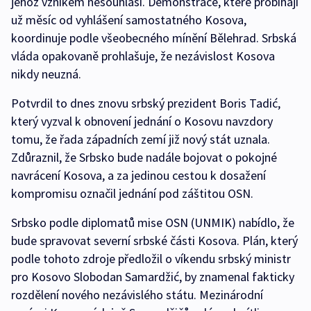
jehož vznikem nesouhlasí. Demonstrace, které probíhají
už měsíc od vyhlášení samostatného Kosova,
koordinuje podle všeobecného mínění Bělehrad. Srbská
vláda opakovaně prohlašuje, že nezávislost Kosova
nikdy neuzná.
Potvrdil to dnes znovu srbský prezident Boris Tadić,
který vyzval k obnovení jednání o Kosovu navzdory
tomu, že řada západních zemí již nový stát uznala.
Zdůraznil, že Srbsko bude nadále bojovat o pokojné
navrácení Kosova, a za jedinou cestou k dosažení
kompromisu označil jednání pod záštitou OSN.
Srbsko podle diplomatů mise OSN (UNMIK) nabídlo, že
bude spravovat severní srbské části Kosova. Plán, který
podle tohoto zdroje předložil o víkendu srbský ministr
pro Kosovo Slobodan Samardžić, by znamenal fakticky
rozdělení nového nezávislého státu. Mezinárodní