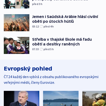
před 3
h
Jemen i Saúdská Arábie hlásí civilní
oběti po útocích hútíů
03:12
před 4
h
Střelba v thajské škole má řadu
obětí a desítky raněných
07:33
před 5
h
Evropský pohled
ČT24 každý den vybírá z obsahu publikovaného evropskými
veřejnými médii, členy Eurovize.