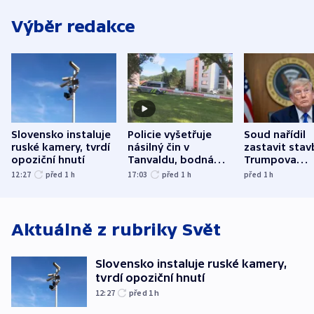
Výběr redakce
Slovensko instaluje
Policie vyšetřuje
Soud nařídil
ruské kamery, tvrdí
násilný čin v
zastavit stav
opoziční hnutí
Tanvaldu, bodná
Trumpova
zranění při něm
tanečního sá
12:27
před 1
h
17:03
před 1
h
před 1
h
utrpěli tři lidé
Aktuálně z rubriky
Svět
Slovensko instaluje ruské kamery,
tvrdí opoziční hnutí
12:27
před 1
h