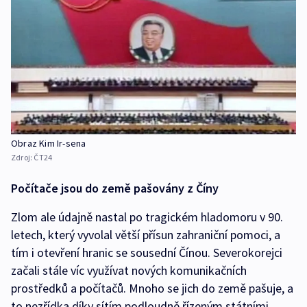
Obraz Kim Ir-sena
Zdroj:
ČT24
Počítače jsou do země pašovány z Číny
Zlom ale údajně nastal po tragickém hladomoru v 90.
letech, který vyvolal větší přísun zahraniční pomoci, a
tím i otevření hranic se sousední Čínou. Severokorejci
začali stále víc využívat nových komunikačních
prostředků a počítačů. Mnoho se jich do země pašuje, a
to nezřídka díky sítím podloudně řízeným státními