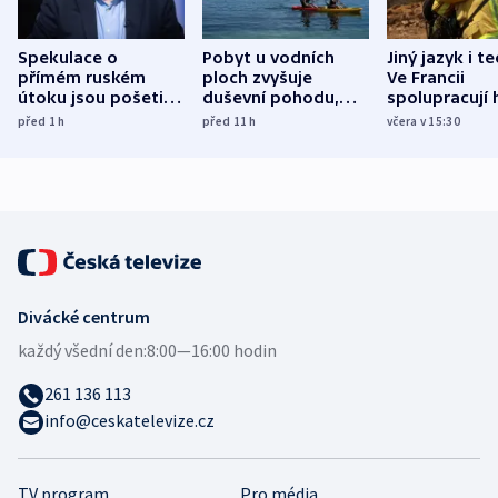
Spekulace o
Pobyt u vodních
Jiný jazyk i t
přímém ruském
ploch zvyšuje
Ve Francii
útoku jsou pošetilé,
duševní pohodu,
spolupracují h
míní estonský
ukázala
různých zemí
před 1
h
před 11
h
včera v 15:30
bezpečnostní
mezinárodní studie
expert
Divácké centrum
každý všední den:
8:00—16:00 hodin
261 136 113
info@ceskatelevize.cz
TV program
Pro média