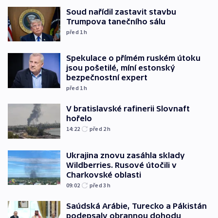
Soud nařídil zastavit stavbu
Trumpova tanečního sálu
před 1
h
Spekulace o přímém ruském útoku
jsou pošetilé, míní estonský
bezpečnostní expert
před 1
h
V bratislavské rafinerii Slovnaft
hořelo
14:22
před 2
h
Ukrajina znovu zasáhla sklady
Wildberries. Rusové útočili v
Charkovské oblasti
09:02
před 3
h
Saúdská Arábie, Turecko a Pákistán
podepsaly obrannou dohodu