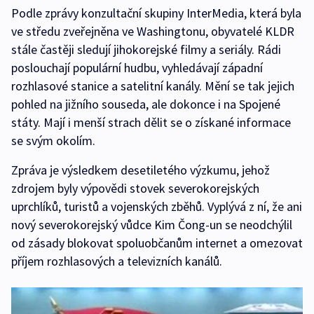
Podle zprávy konzultační skupiny InterMedia, která byla
ve středu zveřejněna ve Washingtonu, obyvatelé KLDR
stále častěji sledují jihokorejské filmy a seriály. Rádi
poslouchají populární hudbu, vyhledávají západní
rozhlasové stanice a satelitní kanály. Mění se tak jejich
pohled na jižního souseda, ale dokonce i na Spojené
státy. Mají i menší strach dělit se o získané informace
se svým okolím.
Zpráva je výsledkem desetiletého výzkumu, jehož
zdrojem byly výpovědi stovek severokorejských
uprchlíků, turistů a vojenských zběhů. Vyplývá z ní, že ani
nový severokorejský vůdce Kim Čong-un se neodchýlil
od zásady blokovat spoluobčanům internet a omezovat
příjem rozhlasových a televizních kanálů.