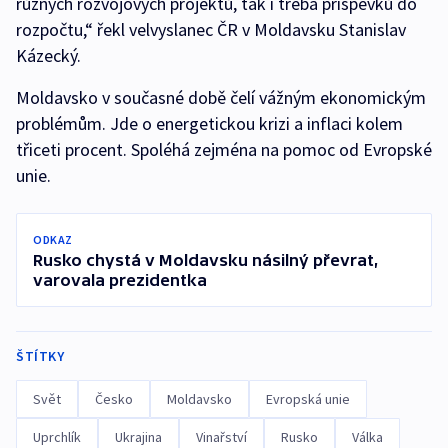
různých rozvojových projektů, tak i třeba příspěvků do
rozpočtu,“ řekl velvyslanec ČR v Moldavsku Stanislav
Kázecký.
Moldavsko v současné době čelí vážným ekonomickým
problémům. Jde o energetickou krizi a inflaci kolem
třiceti procent. Spoléhá zejména na pomoc od Evropské
unie.
ODKAZ
Rusko chystá v Moldavsku násilný převrat,
varovala prezidentka
ŠTÍTKY
Svět
Česko
Moldavsko
Evropská unie
Uprchlík
Ukrajina
Vinařství
Rusko
Válka