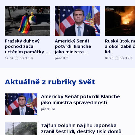
Pražský duhový
Americký Senát
Ruský útok n
pochod začal
potvrdil Blanche
a okolí zabil č
uctěním památky
jako ministra
lidi
obětí berlínského
spravedlnosti
12:02
před 5
m
před 8
m
08:20
před 2
h
útoku
Aktuálně z rubriky
Svět
Americký Senát potvrdil Blanche
jako ministra spravedlnosti
před 8
m
Tajfun Dolphin na jihu Japonska
zranil šest lidí, desítky tisíc domů