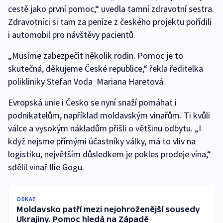
cestě jako první pomoc,“ uvedla tamní zdravotní sestra.
Zdravotníci si tam za peníze z českého projektu pořídili
i automobil pro návštěvy pacientů.
„Musíme zabezpečit několik rodin. Pomoc je to
skutečná, děkujeme České republice,“ řekla ředitelka
polikliniky Stefan Voda Mariana Haretová.
Evropská unie i Česko se nyní snaží pomáhat i
podnikatelům, například moldavským vinařům. Ti kvůli
válce a vysokým nákladům přišli o většinu odbytu. „I
když nejsme přímými účastníky války, má to vliv na
logistiku, největším důsledkem je pokles prodeje vína,“
sdělil vinař Ilie Gogu.
ODKAZ
Moldavsko patří mezi nejohroženější sousedy
Ukrajiny. Pomoc hledá na Západě