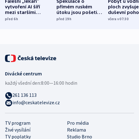
Falešní „lékaři“
Spekulace o
Pobyt u vodn
vytvoření AI šíří
přímém ruském
ploch zvyšuje
mezi staršími
útoku jsou pošetilé,
duševní poho
Poláky nebezpečné
míní estonský
ukázala
před 6
h
před 19
h
včera v 07:30
zdravotní rady
bezpečnostní
mezinárodní 
expert
Divácké centrum
každý všední den:
8:00—16:00 hodin
261 136 113
info@ceskatelevize.cz
TV program
Pro média
Živé vysílání
Reklama
TV poplatky
Studio Brno