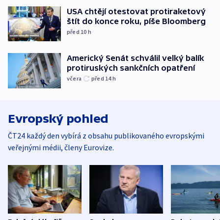
USA chtějí otestovat protiraketový
štít do konce roku, píše Bloomberg
před 10
h
Americký Senát schválil velký balík
protiruských sankčních opatření
včera
před 14
h
Evropský pohled
ČT24 každý den vybírá z obsahu publikovaného evropskými
veřejnými médii, členy Eurovize.