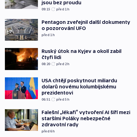
jsou bez proudu
09:15
před 1
h
Pentagon zveřejnil další dokumenty
o pozorování UFO
před 1
h
Ruský útok na Kyjev a okolí zabil
čtyři lidi
08:20
před 2
h
USA chtějí poskytnout miliardu
dolarů novému kolumbijskému
prezidentovi
06:51
před 5
h
Falešní „lékaři“ vytvoření AI šíří mezi
staršími Poláky nebezpečné
zdravotní rady
před 6
h