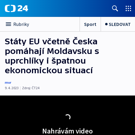
Sport
SLEDOVAT
Rubriky
Státy EU včetně Česka
pomáhají Moldavsku s
uprchlíky i špatnou
ekonomickou situací
mvr
9. 4. 2023
|
Zdroj:
ČT24
Nahrávám video