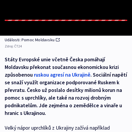
Události: Pomoc Moldavsku
Zdroj:
ČT24
Státy Evropské unie včetně Česka pomáhají
Moldavsku překonat současnou ekonomickou krizi
způsobenou
ruskou agresí na Ukrajině
. Sociální napětí
se snaží využít organizace podporované Ruskem k
převratu. Česko už poslalo desítky milionů korun na
pomoc s uprchlíky, ale také na rozvoj drobným
podnikatelům. Jde zejména o zemědělce a vinaře u
hranic s Ukrajinou.
Velký nápor uprchlíků z Ukrajiny zažívá například