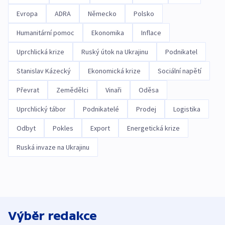
Evropa
ADRA
Německo
Polsko
Humanitární pomoc
Ekonomika
Inflace
Uprchlická krize
Ruský útok na Ukrajinu
Podnikatel
Stanislav Kázecký
Ekonomická krize
Sociální napětí
Převrat
Zemědělci
Vinaři
Oděsa
Uprchlický tábor
Podnikatelé
Prodej
Logistika
Odbyt
Pokles
Export
Energetická krize
Ruská invaze na Ukrajinu
Výběr redakce