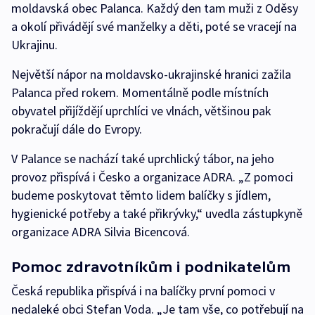
moldavská obec Palanca. Každý den tam muži z Oděsy
a okolí přivádějí své manželky a děti, poté se vracejí na
Ukrajinu.
Největší nápor na moldavsko-ukrajinské hranici zažila
Palanca před rokem. Momentálně podle místních
obyvatel přijíždějí uprchlíci ve vlnách, většinou pak
pokračují dále do Evropy.
V Palance se nachází také uprchlický tábor, na jeho
provoz přispívá i Česko a organizace ADRA. „Z pomoci
budeme poskytovat těmto lidem balíčky s jídlem,
hygienické potřeby a také přikrývky,“ uvedla zástupkyně
organizace ADRA Silvia Bicencová.
Pomoc zdravotníkům i podnikatelům
Česká republika přispívá i na balíčky první pomoci v
nedaleké obci Stefan Voda. „Je tam vše, co potřebují na