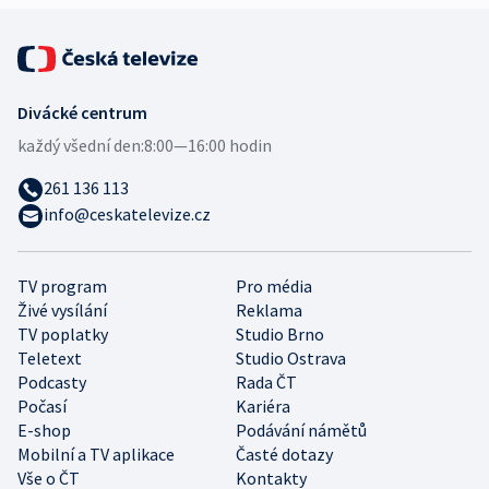
Divácké centrum
každý všední den:
8:00—16:00 hodin
261 136 113
info@ceskatelevize.cz
TV program
Pro média
Živé vysílání
Reklama
TV poplatky
Studio Brno
Teletext
Studio Ostrava
Podcasty
Rada ČT
Počasí
Kariéra
E-shop
Podávání námětů
Mobilní a TV aplikace
Časté dotazy
Vše o ČT
Kontakty