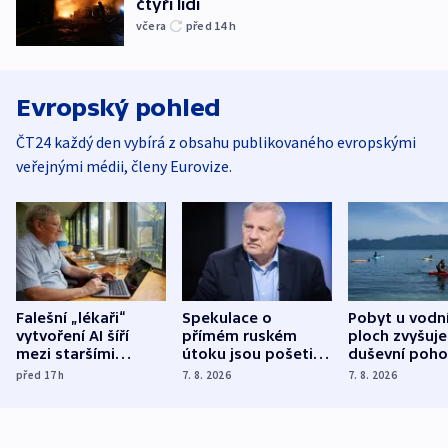
čtyři lidi
včera
před 14
h
Evropský pohled
ČT24 každý den vybírá z obsahu publikovaného evropskými
veřejnými médii, členy Eurovize.
Falešní „lékaři“
Spekulace o
Pobyt u vodn
vytvoření AI šíří
přímém ruském
ploch zvyšuje
mezi staršími
útoku jsou pošetilé,
duševní poho
Poláky nebezpečné
míní estonský
ukázala
před 17
h
7. 8. 2026
7. 8. 2026
zdravotní rady
bezpečnostní
mezinárodní 
expert