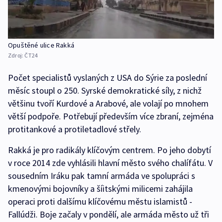
Opuštěné ulice Rakká
Zdroj:
ČT24
Počet specialistů vyslaných z USA do Sýrie za poslední
měsíc stoupl o 250. Syrské demokratické síly, z nichž
většinu tvoří Kurdové a Arabové, ale volají po mnohem
větší podpoře. Potřebují především více zbraní, zejména
protitankové a protiletadlové střely.
Rakká je pro radikály klíčovým centrem. Po jeho dobytí
v roce 2014 zde vyhlásili hlavní město svého chalífátu. V
sousedním Iráku pak tamní armáda ve spolupráci s
kmenovými bojovníky a šíitskými milicemi zahájila
operaci proti dalšímu klíčovému městu islamistů -
Fallúdži. Boje začaly v pondělí, ale armáda město už tři