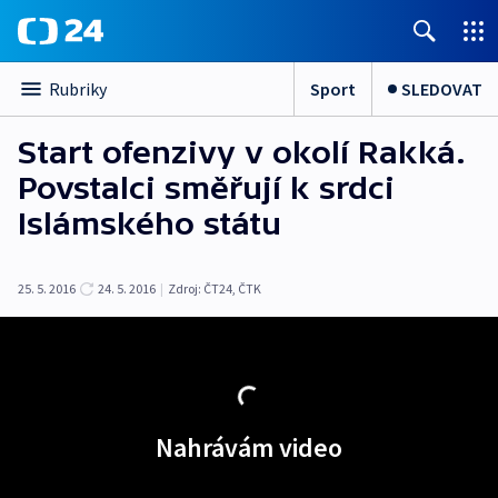
Sport
SLEDOVAT
Rubriky
Start ofenzivy v okolí Rakká.
Povstalci směřují k srdci
Islámského státu
25. 5. 2016
24. 5. 2016
|
Zdroj:
ČT24, ČTK
Nahrávám video