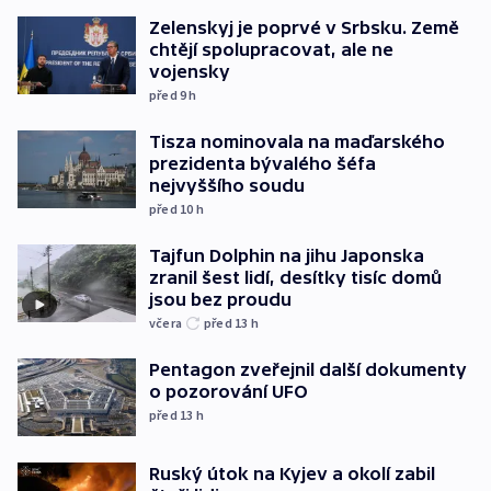
Zelenskyj je poprvé v Srbsku. Země
chtějí spolupracovat, ale ne
vojensky
před 9
h
Tisza nominovala na maďarského
prezidenta bývalého šéfa
nejvyššího soudu
před 10
h
Tajfun Dolphin na jihu Japonska
zranil šest lidí, desítky tisíc domů
jsou bez proudu
včera
před 13
h
Pentagon zveřejnil další dokumenty
o pozorování UFO
před 13
h
Ruský útok na Kyjev a okolí zabil