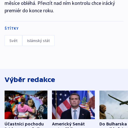
měsíce obléhá. Převzít nad ním kontrolu chce irácký
premiér do konce roku.
ŠTÍTKY
Svět
Islámský stát
Výběr redakce
Účastníci pochodu
Americký Senát
Do Bulharska