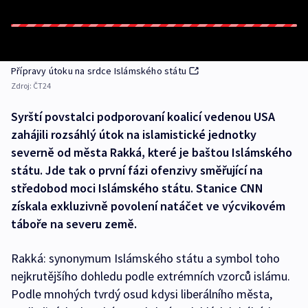
Přípravy útoku na srdce Islámského státu
Zdroj:
ČT24
Syrští povstalci podporovaní koalicí vedenou USA
zahájili rozsáhlý útok na islamistické jednotky
severně od města Rakká, které je baštou Islámského
státu. Jde tak o první fázi ofenzivy směřující na
středobod moci Islámského státu. Stanice CNN
získala exkluzivně povolení natáčet ve výcvikovém
táboře na severu země.
Rakká: synonymum Islámského státu a symbol toho
nejkrutějšího dohledu podle extrémních vzorců islámu.
Podle mnohých tvrdý osud kdysi liberálního města,