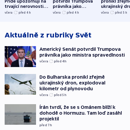
Pride upozorňují na
potvrdil Trumpova
pronikl zřejm
trvající nerovnosti i
právníka jako
ukrajinský dr
společenskou
ministra
explodoval k
včera
před 4
h
včera
před 4
h
včera
před 5
h
atmosféru
spravedlnosti
od plynovod
Aktuálně z rubriky
Svět
Americký Senát potvrdil Trumpova
právníka jako ministra spravedlnosti
včera
před 4
h
Do Bulharska pronikl zřejmě
ukrajinský dron, explodoval
kilometr od plynovodu
včera
před 5
h
Írán tvrdí, že se s Ománem blíží k
dohodě o Hormuzu. Tam loď zasáhl
projektil
před 7
h