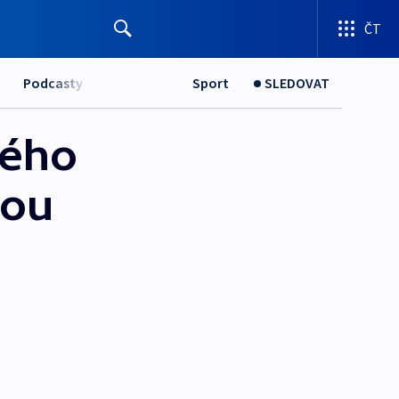
ČT
Podcasty
Sport
SLEDOVAT
kého
vou