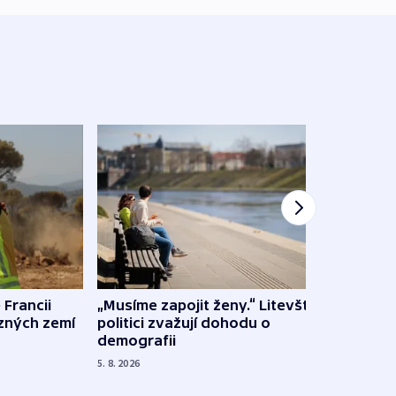
 Francii
„Musíme zapojit ženy.“ Litevští
Na Uk
ůzných zemí
politici zvažují dohodu o
občan
demografii
na s
5. 8. 2026
5. 8. 20