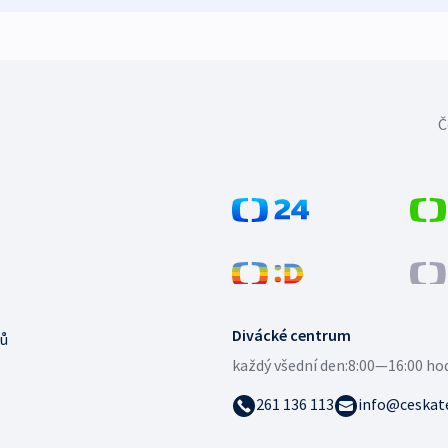
Č
Divácké centrum
ů
každý všední den:
8:00—16:00 ho
261 136 113
info@ceskate