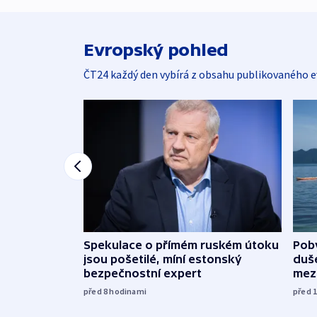
Evropský pohled
ČT24 každý den vybírá z obsahu publikovaného e
Spekulace o přímém ruském útoku
Poby
jsou pošetilé, míní estonský
duš
bezpečnostní expert
mez
před 8
hodinami
před 