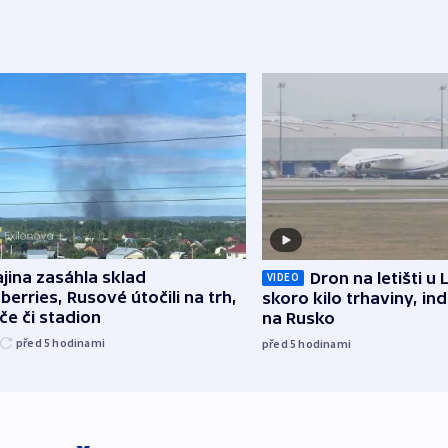
jina zasáhla sklad
Dron na letišti u 
VIDEO
berries, Rusové útočili na trh,
skoro kilo trhaviny, ind
če či stadion
na Rusko
před 5
hodinami
před 5
hodinami