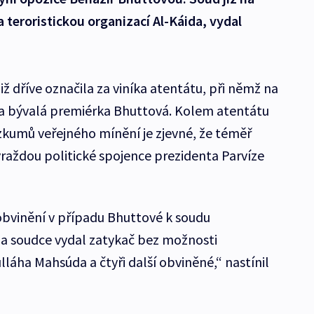
teroristickou organizací Al-Káida, vydal
ž dříve označila za viníka atentátu, při němž na
a bývalá premiérka Bhuttová. Kolem atentátu
ůzkumů veřejného mínění je zjevné, že téměř
vraždou politické spojence prezidenta Parvíze
obvinění v případu Bhuttové k soudu
 a soudce vydal zatykač bez možnosti
lláha Mahsúda a čtyři další obviněné,“ nastínil