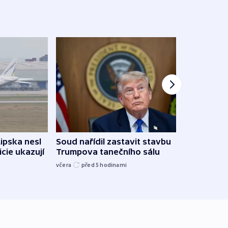
Žido
Lipska nesl
Soud nařídil zastavit stavbu
břehu
icie ukazují
Trumpova tanečního sálu
kriti
včera
před 5
hodinami
před 5