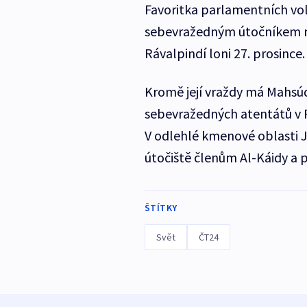
Favoritka parlamentních v
sebevražedným útočníkem 
Rávalpindí loni 27. prosince.
Kromě její vraždy má Mahsúd
sebevražedných atentátů v 
V odlehlé kmenové oblasti Ji
útočiště členům Al-Káidy a 
ŠTÍTKY
Svět
ČT24