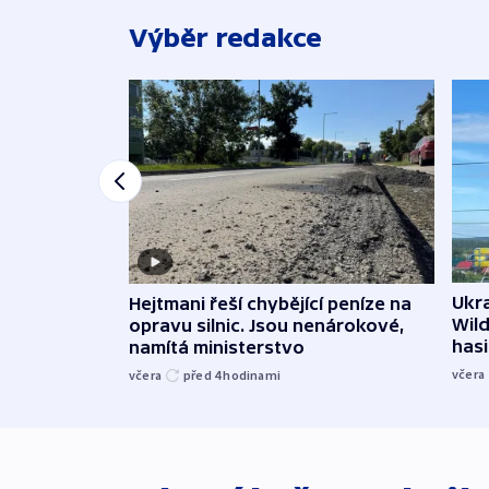
Výběr redakce
Ukra
Hejtmani řeší chybějící peníze na
Wild
opravu silnic. Jsou nenárokové,
hasi
namítá ministerstvo
včera
včera
před 4
hodinami