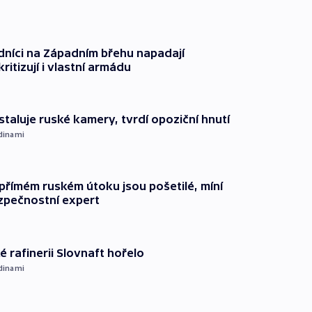
dníci na Západním břehu napadají
kritizují i vlastní armádu
staluje ruské kamery, tvrdí opoziční hnutí
dinami
přímém ruském útoku jsou pošetilé, míní
zpečnostní expert
é rafinerii Slovnaft hořelo
dinami