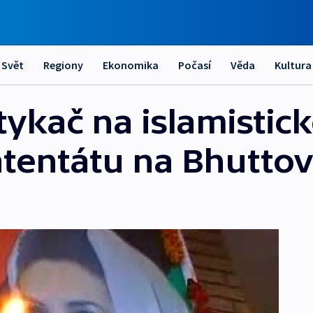
Svět
Regiony
Ekonomika
Počasí
Věda
Kultura
tykač na islamistic
 atentátu na Bhutto