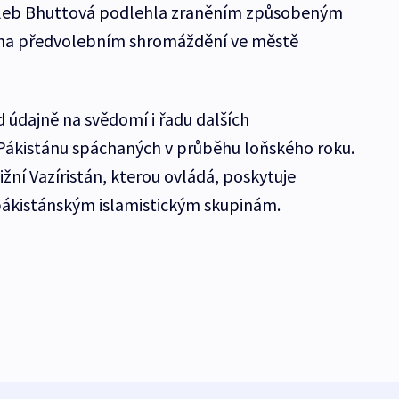
oleb Bhuttová podlehla zraněním způsobeným
na předvolebním shromáždění ve městě
 údajně na svědomí i řadu dalších
Pákistánu spáchaných v průběhu loňského roku.
žní Vazíristán, kterou ovládá, poskytuje
pákistánským islamistickým skupinám.