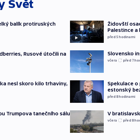
ky
Svět
elký balík protiruských
Židovští osa
Palestince a 
před 5
hodinami
Slovensko in
dberries, Rusové útočili na
včera
před 7
ho
ska nesl skoro kilo trhaviny,
Spekulace o 
estonský be
před 8
hodinami
vbu Trumpova tanečního sálu
V bratislavsk
včera
před 8
ho