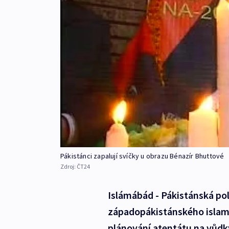
Pákistánci zapalují svíčky u obrazu Bénazír Bhuttové
Zdroj:
ČT24
Islámábád - Pákistánská poli
západopákistánského islami
plánování atentátu na vůdk