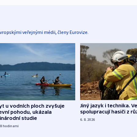
vropskými veřejnými médii, členy Eurovize.
Jiný jazyk i technika. Ve
t u vodních ploch zvyšuje
spolupracují hasiči z r
evní pohodu, ukázala
inárodní studie
6. 8. 2026
18
hodinami