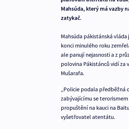
Mahsúda, který má vazby na 
zatykač.
Mahsúda pákistánská vláda ji
konci minulého roku zemřel
ale panují nejasnosti a z pr
polovina Pákistánců vidí za 
Mušarafa.
„Policie podala předběžná 
zabývajícímu se terorismem
propuštění na kauci na Baitu
vyšetřovatel atentátu.