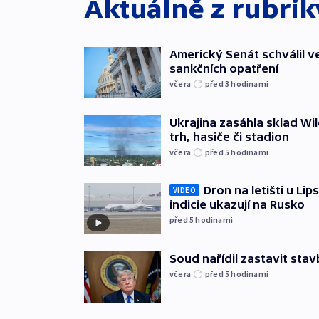
Aktuálně z rubri
Americký Senát schválil v
sankčních opatření
včera
před 3
hodinami
Ukrajina zasáhla sklad Wil
trh, hasiče či stadion
včera
před 5
hodinami
Dron na letišti u Lip
VIDEO
indicie ukazují na Rusko
před 5
hodinami
Soud nařídil zastavit sta
včera
před 5
hodinami