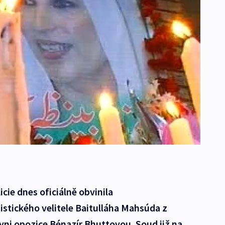
cie dnes oficiálně obvinila
stického velitele Baitulláha Mahsúda z
yni opozice Bénazír Bhuttovou. Soud již na