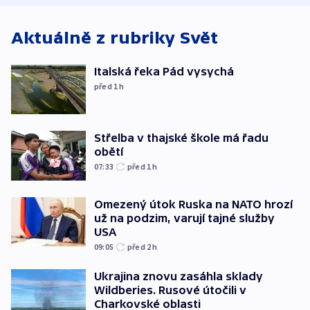
Aktuálně z rubriky
Svět
Italská řeka Pád vysychá
před 1
h
Střelba v thajské škole má řadu
obětí
07:33
před 1
h
Omezený útok Ruska na NATO hrozí
už na podzim, varují tajné služby
USA
09:05
před 2
h
Ukrajina znovu zasáhla sklady
Wildberies. Rusové útočili v
Charkovské oblasti