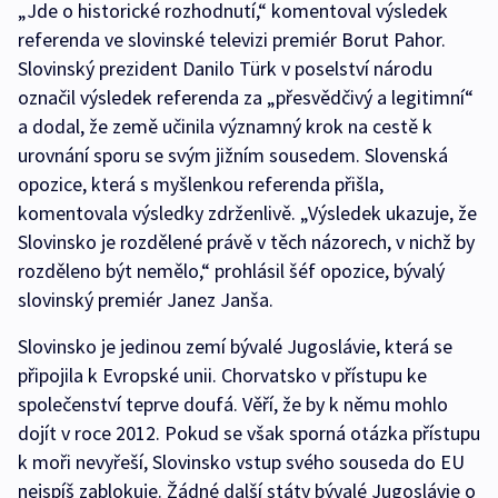
„Jde o historické rozhodnutí,“ komentoval výsledek
referenda ve slovinské televizi premiér Borut Pahor.
Slovinský prezident Danilo Türk v poselství národu
označil výsledek referenda za „přesvědčivý a legitimní“
a dodal, že země učinila významný krok na cestě k
urovnání sporu se svým jižním sousedem. Slovenská
opozice, která s myšlenkou referenda přišla,
komentovala výsledky zdrženlivě. „Výsledek ukazuje, že
Slovinsko je rozdělené právě v těch názorech, v nichž by
rozděleno být nemělo,“ prohlásil šéf opozice, bývalý
slovinský premiér Janez Janša.
Slovinsko je jedinou zemí bývalé Jugoslávie, která se
připojila k Evropské unii. Chorvatsko v přístupu ke
společenství teprve doufá. Věří, že by k němu mohlo
dojít v roce 2012. Pokud se však sporná otázka přístupu
k moři nevyřeší, Slovinsko vstup svého souseda do EU
nejspíš zablokuje. Žádné další státy bývalé Jugoslávie o