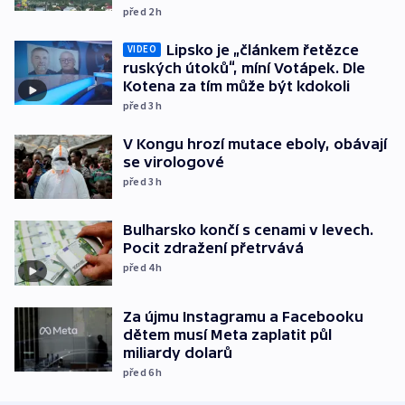
před 2
h
Lipsko je „článkem řetězce
VIDEO
ruských útoků“, míní Votápek. Dle
Kotena za tím může být kdokoli
před 3
h
V Kongu hrozí mutace eboly, obávají
se virologové
před 3
h
Bulharsko končí s cenami v levech.
Pocit zdražení přetrvává
před 4
h
Za újmu Instagramu a Facebooku
dětem musí Meta zaplatit půl
miliardy dolarů
před 6
h