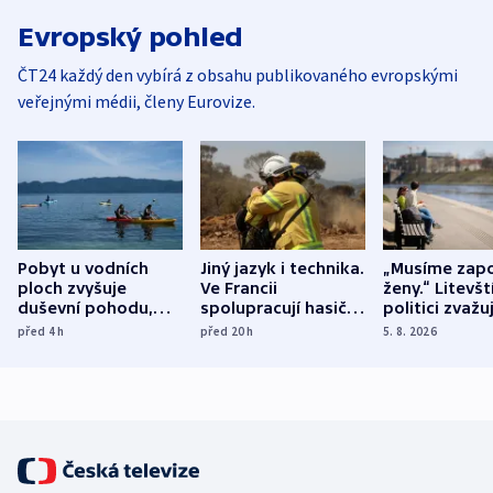
Evropský pohled
ČT24 každý den vybírá z obsahu publikovaného evropskými
veřejnými médii, členy Eurovize.
Pobyt u vodních
Jiný jazyk i technika.
„Musíme zapo
ploch zvyšuje
Ve Francii
ženy.“ Litevšt
duševní pohodu,
spolupracují hasiči z
politici zvažuj
ukázala
různých zemí
dohodu o
před 4
h
před 20
h
5. 8. 2026
mezinárodní studie
demografii