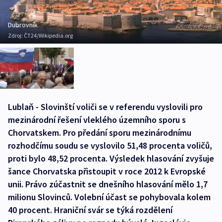
Dubrovník
Zdroj:
ČT24/Wikipedia.org
Lublaň - Slovinští voliči se v referendu vyslovili pro
mezinárodní řešení vleklého územního sporu s
Chorvatskem. Pro předání sporu mezinárodnímu
rozhodčímu soudu se vyslovilo 51,48 procenta voličů,
proti bylo 48,52 procenta. Výsledek hlasování zvyšuje
šance Chorvatska přistoupit v roce 2012 k Evropské
unii. Právo zúčastnit se dnešního hlasování mělo 1,7
milionu Slovinců. Volební účast se pohybovala kolem
40 procent. Hraniční svár se týká rozdělení