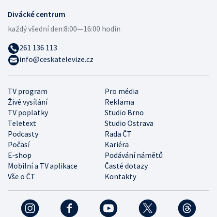
Divácké centrum
každý všední den:
8:00—16:00 hodin
261 136 113
info@ceskatelevize.cz
TV program
Pro média
Živé vysílání
Reklama
TV poplatky
Studio Brno
Teletext
Studio Ostrava
Podcasty
Rada ČT
Počasí
Kariéra
E-shop
Podávání námětů
Mobilní a TV aplikace
Časté dotazy
Vše o ČT
Kontakty