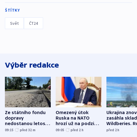
ŠTÍTKY
Svět
ČT24
Výběr redakce
Ze státního fondu
Omezený útok
Ukrajina zno
dopravy
Ruska na NATO
zasáhla skla
nedostanou letos
hrozí už na podzim,
Wildberies. 
kraje na silnice ani
varují tajné služby
útočili v Cha
09:15
před 32
m
09:05
před 2
h
před 2
h
korunu, řekl Půta
USA
oblasti