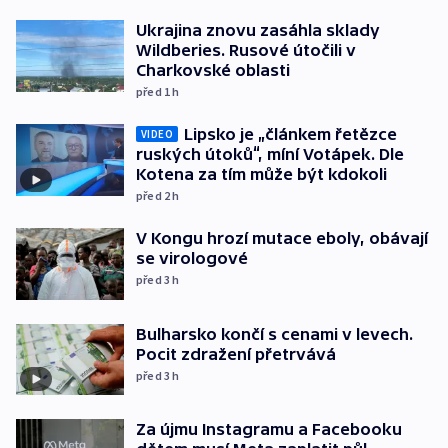
Ukrajina znovu zasáhla sklady
Wildberies. Rusové útočili v
Charkovské oblasti
před 1
h
Lipsko je „článkem řetězce
VIDEO
ruských útoků“, míní Votápek. Dle
Kotena za tím může být kdokoli
před 2
h
V Kongu hrozí mutace eboly, obávají
se virologové
před 3
h
Bulharsko končí s cenami v levech.
Pocit zdražení přetrvává
před 3
h
Za újmu Instagramu a Facebooku