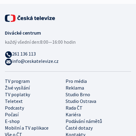
Divácké centrum
každý všední den:
8:00—16:00 hodin
261 136 113
info@ceskatelevize.cz
TV program
Pro média
Živé vysílání
Reklama
TV poplatky
Studio Brno
Teletext
Studio Ostrava
Podcasty
Rada ČT
Počasí
Kariéra
E-shop
Podávání námětů
Mobilní a TV aplikace
Časté dotazy
Vše o ČT
Kontakty