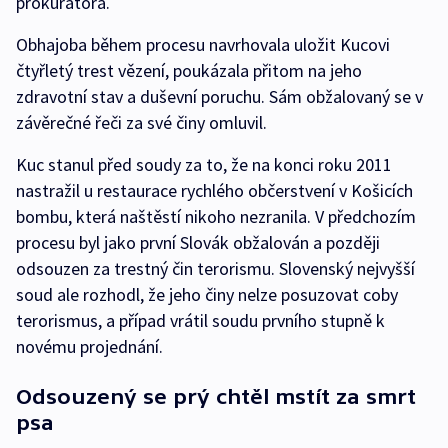
prokurátora.
Obhajoba během procesu navrhovala uložit Kucovi
čtyřletý trest vězení, poukázala přitom na jeho
zdravotní stav a duševní poruchu. Sám obžalovaný se v
závěrečné řeči za své činy omluvil.
Kuc stanul před soudy za to, že na konci roku 2011
nastražil u restaurace rychlého občerstvení v Košicích
bombu, která naštěstí nikoho nezranila. V předchozím
procesu byl jako první Slovák obžalován a později
odsouzen za trestný čin terorismu. Slovenský nejvyšší
soud ale rozhodl, že jeho činy nelze posuzovat coby
terorismus, a případ vrátil soudu prvního stupně k
novému projednání.
Odsouzený se prý chtěl mstít za smrt
psa