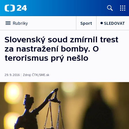
Sport
SLEDOVAT
Rubriky
Slovenský soud zmírnil trest
za nastražení bomby. O
terorismus prý nešlo
29. 9. 2016
|
Zdroj:
ČTK/SME.sk