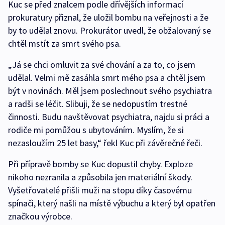
Kuc se před znalcem podle dřívějších informací
prokuratury přiznal, že uložil bombu na veřejnosti a že
by to udělal znovu. Prokurátor uvedl, že obžalovaný se
chtěl mstít za smrt svého psa.
„Já se chci omluvit za své chování a za to, co jsem
udělal. Velmi mě zasáhla smrt mého psa a chtěl jsem
být v novinách. Měl jsem poslechnout svého psychiatra
a radši se léčit. Slibuji, že se nedopustím trestné
činnosti. Budu navštěvovat psychiatra, najdu si práci a
rodiče mi pomůžou s ubytováním. Myslím, že si
nezasloužím 25 let basy,“ řekl Kuc při závěrečné řeči.
Při přípravě bomby se Kuc dopustil chyby. Exploze
nikoho nezranila a způsobila jen materiální škody.
Vyšetřovatelé přišli muži na stopu díky časovému
spínači, který našli na místě výbuchu a který byl opatřen
značkou výrobce.