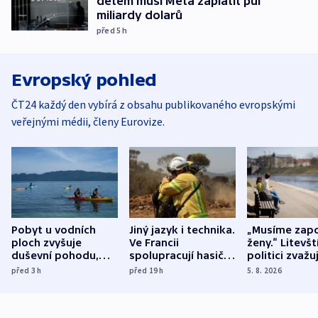
dětem musí Meta zaplatit půl
miliardy dolarů
před 5
h
Evropský pohled
ČT24 každý den vybírá z obsahu publikovaného evropskými
veřejnými médii, členy Eurovize.
Pobyt u vodních
Jiný jazyk i technika.
„Musíme zapo
ploch zvyšuje
Ve Francii
ženy.“ Litevšt
duševní pohodu,
spolupracují hasiči z
politici zvažuj
ukázala
různých zemí
dohodu o
před 3
h
před 19
h
5. 8. 2026
mezinárodní studie
demografii