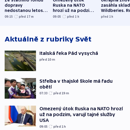
dopravy
Ruska na NATO
zasáhla skla
nedostanou letos
hrozí už na podzim,
Wildberies. 
kraje na silnice ani
varují tajné služby
útočili v Cha
09:15
před 17
m
09:05
před 1
h
před 1
h
korunu, řekl Půta
USA
oblasti
Aktuálně z rubriky
Svět
Italská řeka Pád vysychá
před 10
m
Střelba v thajské škole má řadu
obětí
07:33
před 19
m
Omezený útok Ruska na NATO hrozí
už na podzim, varují tajné služby
USA
09:05
před 1
h