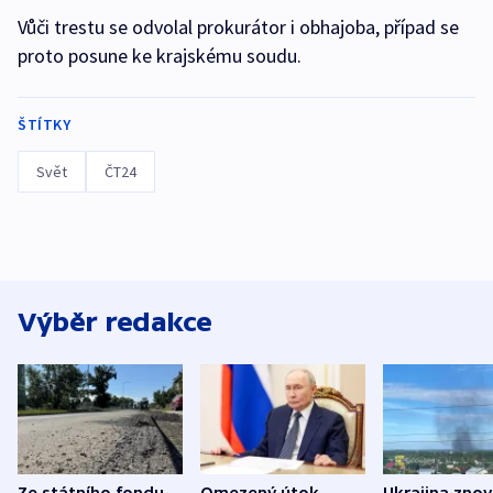
Vůči trestu se odvolal prokurátor i obhajoba, případ se
proto posune ke krajskému soudu.
ŠTÍTKY
Svět
ČT24
Výběr redakce
Ze státního fondu
Omezený útok
Ukrajina zno