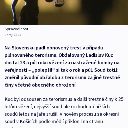
Spravedlnost
Zdroj:
ČT24
Na Slovensku padl obnovený trest v případu
plánovaného terorismu. Obžalovaný Ladislav Kuc
dostal 23 a půl roku vězení za nastražené bomby na
veřejnosti – „polepšil“ si tak o rok a půl. Soud totiž
změnil původní obžalobu z terorismu za jiné trestné
činy včetně obecného ohrožení.
Kuc byl odsouzen za terorismus a další trestné činy k 25
letům vězení, nejvyšší soud ale rozhodnutí nižších
soudů letos na jaře zrušil. V novém procesu se okresní
soud v Košicích podle médií přiklonil na stranu