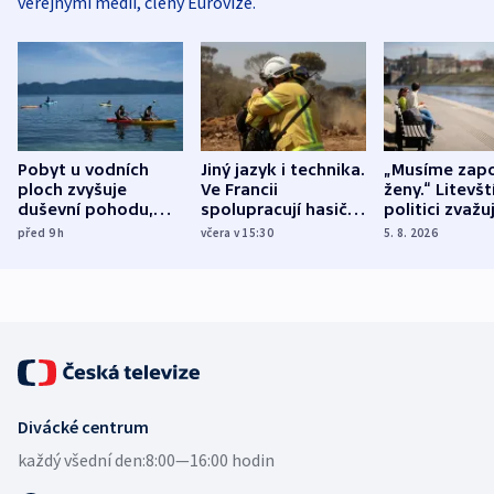
veřejnými médii, členy Eurovize.
Pobyt u vodních
Jiný jazyk i technika.
„Musíme zapo
ploch zvyšuje
Ve Francii
ženy.“ Litevšt
duševní pohodu,
spolupracují hasiči z
politici zvažuj
ukázala
různých zemí
dohodu o
před 9
h
včera v 15:30
5. 8. 2026
mezinárodní studie
demografii
Divácké centrum
každý všední den:
8:00—16:00 hodin