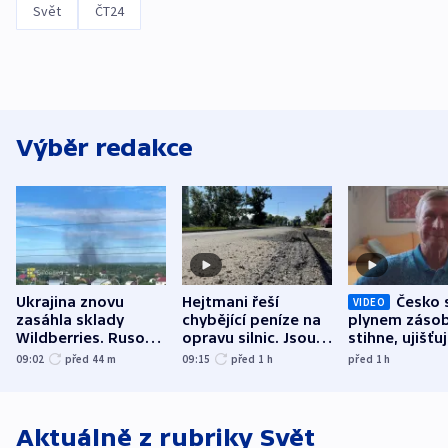
Svět
ČT24
Výběr redakce
Ukrajina znovu
Hejtmani řeší
Česko 
VIDEO
zasáhla sklady
chybějící peníze na
plynem zásob
Wildberries. Rusové
opravu silnic. Jsou
stihne, ujišťu
útočili v Charkovské
nenárokové, namítá
expert. Sníže
09:02
před 44
m
09:15
před 1
h
před 1
h
oblasti
ministerstvo
však slíbit ne
Aktuálně z rubriky
Svět