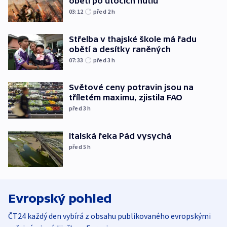
oběti po útocích hútíů
03:12
před 2
h
Střelba v thajské škole má řadu
obětí a desítky raněných
07:33
před 3
h
Světové ceny potravin jsou na
tříletém maximu, zjistila FAO
před 3
h
Italská řeka Pád vysychá
před 5
h
Evropský pohled
ČT24 každý den vybírá z obsahu publikovaného evropskými