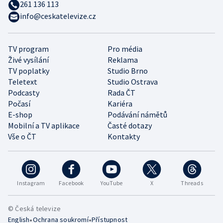
261 136 113
info@ceskatelevize.cz
TV program
Pro média
Živé vysílání
Reklama
TV poplatky
Studio Brno
Teletext
Studio Ostrava
Podcasty
Rada ČT
Počasí
Kariéra
E-shop
Podávání námětů
Mobilní a TV aplikace
Časté dotazy
Vše o ČT
Kontakty
Instagram
Facebook
YouTube
X
Threads
© Česká televize
•
•
English
Ochrana soukromí
Přístupnost