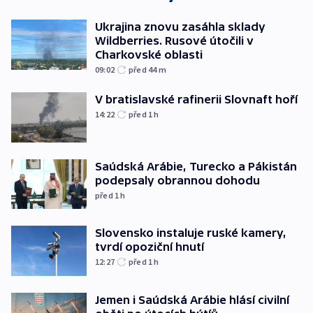
Ukrajina znovu zasáhla sklady
Wildberries. Rusové útočili v
Charkovské oblasti
09:02
před 44
m
V bratislavské rafinerii Slovnaft hoří
14:22
před 1
h
Saúdská Arábie, Turecko a Pákistán
podepsaly obrannou dohodu
před 1
h
Slovensko instaluje ruské kamery,
tvrdí opoziční hnutí
12:27
před 1
h
Jemen i Saúdská Arábie hlásí civilní