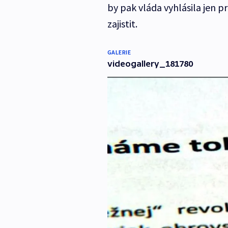
by pak vláda vyhlásila jen p
zajistit.
GALERIE
videogallery_181780