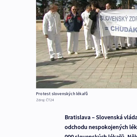
Protest slovenských lékařů
Zdroj:
ČT24
Bratislava – Slovenská vláda
odchodu nespokojených léka
000 slovenských lékařů. Něk