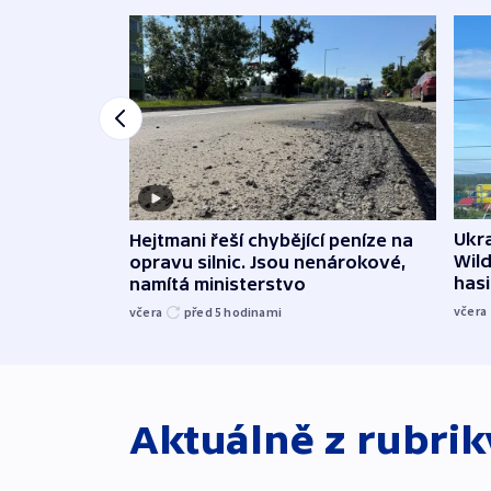
Ukra
Hejtmani řeší chybějící peníze na
Wild
opravu silnic. Jsou nenárokové,
hasi
namítá ministerstvo
včera
včera
před 5
hodinami
Aktuálně z rubri