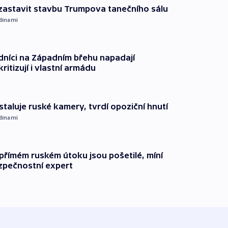
 zastavit stavbu Trumpova tanečního sálu
dinami
dníci na Západním břehu napadají
kritizují i vlastní armádu
staluje ruské kamery, tvrdí opoziční hnutí
dinami
přímém ruském útoku jsou pošetilé, míní
zpečnostní expert