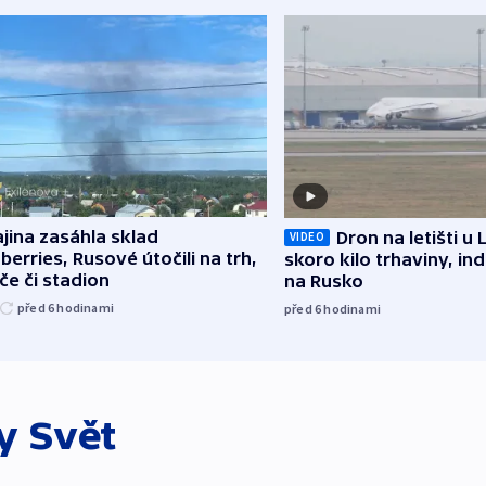
jina zasáhla sklad
Dron na letišti u 
VIDEO
berries, Rusové útočili na trh,
skoro kilo trhaviny, ind
če či stadion
na Rusko
před 6
hodinami
před 6
hodinami
ky
Svět