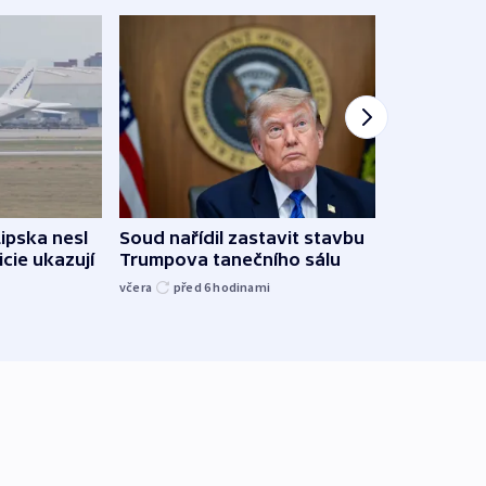
Žido
Lipska nesl
Soud nařídil zastavit stavbu
břehu
icie ukazují
Trumpova tanečního sálu
kriti
včera
před 6
hodinami
před 6