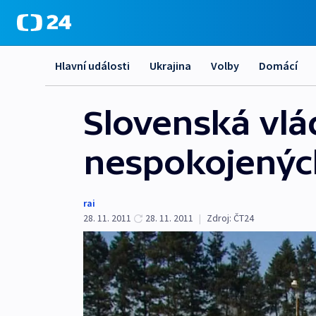
Hlavní události
Ukrajina
Volby
Domácí
Slovenská vlá
nespokojených
rai
28. 11. 2011
28. 11. 2011
|
Zdroj:
ČT24