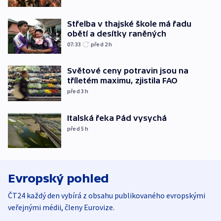
Střelba v thajské škole má řadu
obětí a desítky raněných
07:33
před 2
h
Světové ceny potravin jsou na
tříletém maximu, zjistila FAO
před 3
h
Italská řeka Pád vysychá
před 5
h
Evropský pohled
ČT24 každý den vybírá z obsahu publikovaného evropskými
veřejnými médii, členy Eurovize.