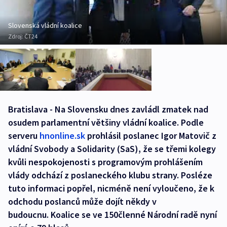
Slovenská vládní koalice
Zdroj:
ČT24
Bratislava - Na Slovensku dnes zavládl zmatek nad
osudem parlamentní většiny vládní koalice. Podle
serveru
hnonline.sk
prohlásil poslanec Igor Matovič z
vládní Svobody a Solidarity (SaS), že se třemi kolegy
kvůli nespokojenosti s programovým prohlášením
vlády odchází z poslaneckého klubu strany. Posléze
tuto informaci popřel, nicméně není vyloučeno, že k
odchodu poslanců může dojít někdy v
budoucnu. Koalice se ve 150členné Národní radě nyní