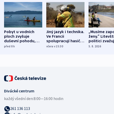
Pobyt u vodních
Jiný jazyk i technika.
„Musíme zapo
ploch zvyšuje
Ve Francii
ženy.“ Litevšt
duševní pohodu,
spolupracují hasiči z
politici zvažuj
ukázala
různých zemí
dohodu o
před 8
h
včera v 15:30
5. 8. 2026
mezinárodní studie
demografii
Divácké centrum
každý všední den:
8:00—16:00 hodin
261 136 113