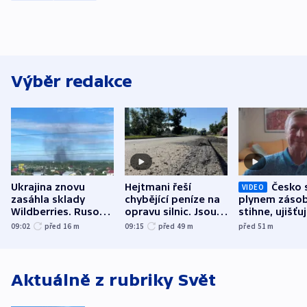
Výběr redakce
Ukrajina znovu
Hejtmani řeší
Česko 
VIDEO
zasáhla sklady
chybějící peníze na
plynem zásob
Wildberries. Rusové
opravu silnic. Jsou
stihne, ujišťu
útočili v Charkovské
nenárokové, namítá
expert. Sníže
09:02
před 16
m
09:15
před 49
m
před 51
m
oblasti
ministerstvo
však slíbit ne
Aktuálně z rubriky
Svět