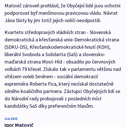
Matovič zároveň prohlásil, že Obyčejní lidé jsou ochotni
podporovat byť menšinovou pravicovou vládu. Návrat
Jána Sloty by jim totiž jejich voliči neodpustili.
Kvarteto středopravých vládních stran - Slovenská
demokratická a křesťanská unie-Demokratická strana
(SDKU-DS), Křesťanskodemokratické hnutí (KDH),
liberální Svoboda a Solidarita (SaS) a slovensko-
maďarská strana Most-Híd - obsadilo po červnových
volbách 79 křesel. Získalo tak v parlamentu většinu nad
vítězem voleb Směrem - sociální demokracií
expremiéra Roberta Fica, který nezískal dostatečně
silného koaličního partnera. Zástupci Obyčejných lidí se
do Národní rady probojovali z posledních míst
kandidátky SaS díky preferenčním hlasům.
GALERIE
Igor Matovič