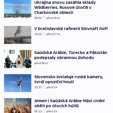
Ukrajina znovu zasáhla sklady
Wildberries. Rusové útočili v
Charkovské oblasti
09:02
před 16
m
V bratislavské rafinerii Slovnaft hoří
14:22
před 57
m
Saúdská Arábie, Turecko a Pákistán
podepsaly obrannou dohodu
před 58
m
Slovensko instaluje ruské kamery,
tvrdí opoziční hnutí
12:27
před 1
h
Jemen i Saúdská Arábie hlásí civilní
oběti po útocích hútíů
03:12
před 1
h