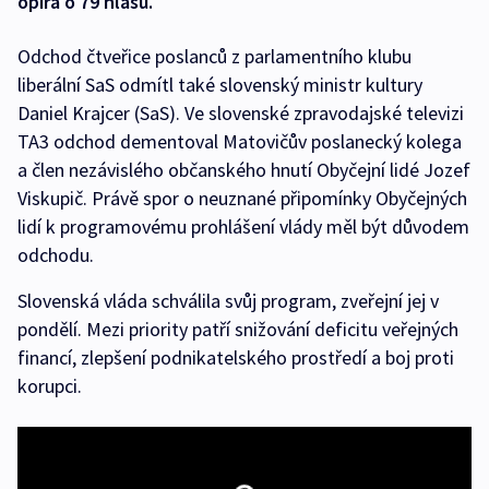
opírá o 79 hlasů.
Odchod čtveřice poslanců z parlamentního klubu
liberální SaS odmítl také slovenský ministr kultury
Daniel Krajcer (SaS). Ve slovenské zpravodajské televizi
TA3 odchod dementoval Matovičův poslanecký kolega
a člen nezávislého občanského hnutí Obyčejní lidé Jozef
Viskupič. Právě spor o neuznané připomínky Obyčejných
lidí k programovému prohlášení vlády měl být důvodem
odchodu.
Slovenská vláda schválila svůj program, zveřejní jej v
pondělí. Mezi priority patří snižování deficitu veřejných
financí, zlepšení podnikatelského prostředí a boj proti
korupci.