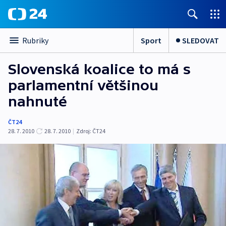
Sport
SLEDOVAT
Rubriky
Slovenská koalice to má s
parlamentní většinou
nahnuté
ČT24
28. 7. 2010
28. 7. 2010
|
Zdroj:
ČT24