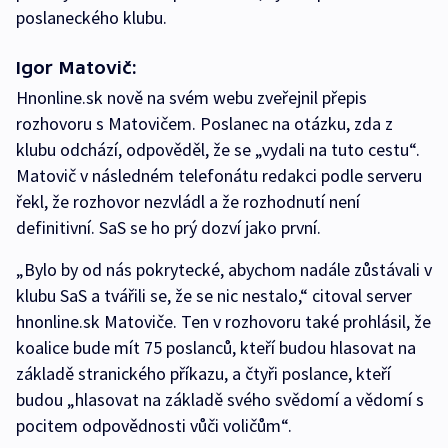
poslaneckého klubu.
Igor Matovič:
Hnonline.sk nově na svém webu zveřejnil přepis
rozhovoru s Matovičem. Poslanec na otázku, zda z
klubu odchází, odpověděl, že se „vydali na tuto cestu“.
Matovič v následném telefonátu redakci podle serveru
řekl, že rozhovor nezvládl a že rozhodnutí není
definitivní. SaS se ho prý dozví jako první.
„Bylo by od nás pokrytecké, abychom nadále zůstávali v
klubu SaS a tvářili se, že se nic nestalo,“ citoval server
hnonline.sk Matoviče. Ten v rozhovoru také prohlásil, že
koalice bude mít 75 poslanců, kteří budou hlasovat na
základě stranického příkazu, a čtyři poslance, kteří
budou „hlasovat na základě svého svědomí a vědomí s
pocitem odpovědnosti vůči voličům“.