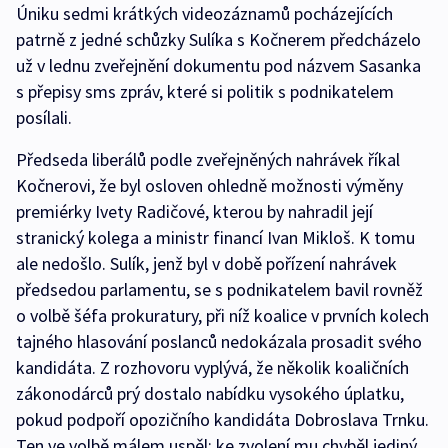
Úniku sedmi krátkých videozáznamů pocházejících
patrně z jedné schůzky Sulíka s Kočnerem předcházelo
už v lednu zveřejnění dokumentu pod názvem Sasanka
s přepisy sms zpráv, které si politik s podnikatelem
posílali.
Předseda liberálů podle zveřejněných nahrávek říkal
Kočnerovi, že byl osloven ohledně možnosti výměny
premiérky Ivety Radičové, kterou by nahradil její
stranický kolega a ministr financí Ivan Mikloš. K tomu
ale nedošlo. Sulík, jenž byl v době pořízení nahrávek
předsedou parlamentu, se s podnikatelem bavil rovněž
o volbě šéfa prokuratury, při níž koalice v prvních kolech
tajného hlasování poslanců nedokázala prosadit svého
kandidáta. Z rozhovoru vyplývá, že několik koaličních
zákonodárců prý dostalo nabídku vysokého úplatku,
pokud podpoří opozičního kandidáta Dobroslava Trnku.
Ten ve volbě málem uspěl: ke zvolení mu chyběl jediný