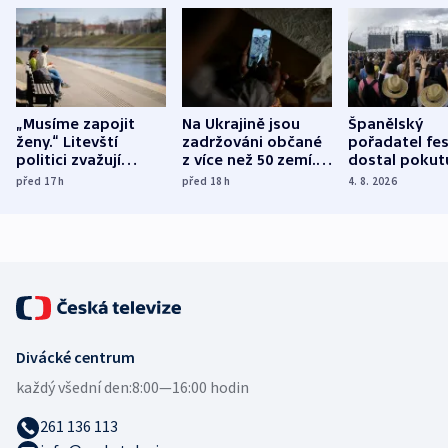
„Musíme zapojit
Na Ukrajině jsou
Španělský
ženy.“ Litevští
zadržováni občané
pořadatel fes
politici zvažují
z více než 50 zemí.
dostal pokut
dohodu o
Bojovali na straně
nekalé prakti
před 17
h
před 18
h
4. 8. 2026
demografii
Ruska
Divácké centrum
každý všední den:
8:00—16:00 hodin
261 136 113