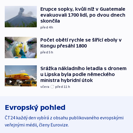
Erupce sopky, kvůli níž v Guatemale
evakuovali 1700 lidí, po dvou dnech
skončila
před 4
h
Počet obětí rychle se šířící eboly v
Kongu přesáhl 1800
před 5
h
Srážka nákladního letadla s dronem
u Lipska byla podle německého
ministra hybridní útok
včera
před 11
h
Evropský pohled
ČT24 každý den vybírá z obsahu publikovaného evropskými
veřejnými médii, členy Eurovize.