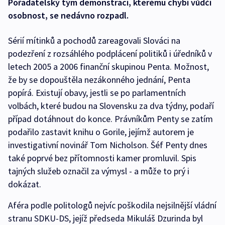
Pořadatelský tým demonstrací, kterému chybí vůdčí
osobnost, se nedávno rozpadl.
Sérií mítinků a pochodů zareagovali Slováci na
podezření z rozsáhlého podplácení politiků i úředníků v
letech 2005 a 2006 finanční skupinou Penta. Možnost,
že by se dopouštěla nezákonného jednání, Penta
popírá. Existují obavy, jestli se po parlamentních
volbách, které budou na Slovensku za dva týdny, podaří
případ dotáhnout do konce. Právníkům Penty se zatím
podařilo zastavit knihu o Gorile, jejímž autorem je
investigativní novinář Tom Nicholson. Šéf Penty dnes
také poprvé bez přítomnosti kamer promluvil. Spis
tajných služeb označil za výmysl - a může to prý i
dokázat.
Aféra podle politologů nejvíc poškodila nejsilnější vládní
stranu SDKU-DS, jejíž předseda Mikuláš Dzurinda byl