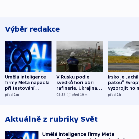
Výběr redakce
Umělá inteligence
V Rusku podle
Irsko je „achi
firmy Meta napadla
svědků hoří obří
patou“ Evrop
při testování
rafinerie. Ukrajina
vyzbrojit ho 
systém jiné
hlásí oběti
Francie
před 2
m
08:52
před 19
m
před 2
h
společnosti
Aktuálně z rubriky
Svět
Umělá inteligence firmy Meta