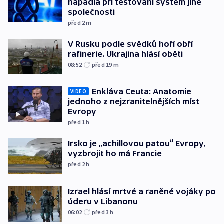
napadla při testování systém jiné
společnosti
před 2
m
V Rusku podle svědků hoří obří
rafinerie. Ukrajina hlásí oběti
08:52
před 19
m
Enkláva Ceuta: Anatomie
VIDEO
jednoho z nejzranitelnějších míst
Evropy
před 1
h
Irsko je „achillovou patou“ Evropy,
vyzbrojit ho má Francie
před 2
h
Izrael hlásí mrtvé a raněné vojáky po
úderu v Libanonu
06:02
před 3
h