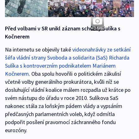
Před volbami v SR unikl záznam schůzky Sulíka s
+ 2 další
Kočnerem
Na internetu se objevily také
videonahrávky ze setkání
šéfa vládní strany Svoboda a solidarita (SaS) Richarda
Sulíka s kontroverzním podnikatelem Mariánem
Kočnerem
. Oba spolu hovořili o politickém zákulisí
včetně volby generálního prokurátora, kvůli níž se
dosluhující vládní koalice málem rozpadla už krátce po
svém nástupu do úřadu v roce 2010. Sulíkova SaS
nakonec stála za loňským pádem vlády a vypsáním
předčasných parlamentních voleb, když odmítla
podpořit posílení pravomocí záchranného fondu
eurozóny.