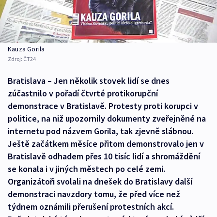
Kauza Gorila
Zdroj:
ČT24
Bratislava – Jen několik stovek lidí se dnes
zúčastnilo v pořadí čtvrté protikorupční
demonstrace v Bratislavě. Protesty proti korupci v
politice, na niž upozornily dokumenty zveřejněné na
internetu pod názvem Gorila, tak zjevně slábnou.
Ještě začátkem měsíce přitom demonstrovalo jen v
Bratislavě odhadem přes 10 tisíc lidí a shromáždění
se konala i v jiných městech po celé zemi.
Organizátoři svolali na dnešek do Bratislavy další
demonstraci navzdory tomu, že před více než
týdnem oznámili přerušení protestních akcí.