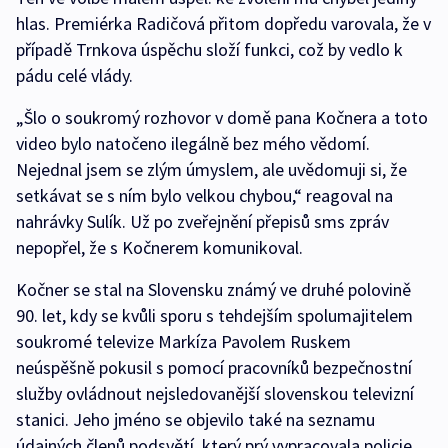
hlas. Premiérka Radičová přitom dopředu varovala, že v
případě Trnkova úspěchu složí funkci, což by vedlo k
pádu celé vlády.
„Šlo o soukromý rozhovor v domě pana Kočnera a toto
video bylo natočeno ilegálně bez mého vědomí.
Nejednal jsem se zlým úmyslem, ale uvědomuji si, že
setkávat se s ním bylo velkou chybou,“ reagoval na
nahrávky Sulík. Už po zveřejnění přepisů sms zpráv
nepopřel, že s Kočnerem komunikoval.
Kočner se stal na Slovensku známý ve druhé polovině
90. let, kdy se kvůli sporu s tehdejším spolumajitelem
soukromé televize Markíza Pavolem Ruskem
neúspěšně pokusil s pomocí pracovníků bezpečnostní
služby ovládnout nejsledovanější slovenskou televizní
stanici. Jeho jméno se objevilo také na seznamu
údajných členů podsvětí, který prý vypracovala policie.