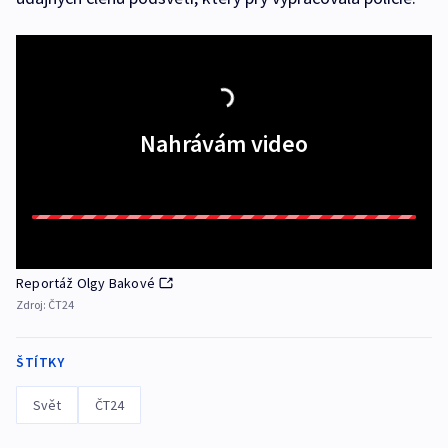
Nahrávám video
Reportáž Olgy Bakové
Zdroj:
ČT24
ŠTÍTKY
Svět
ČT24