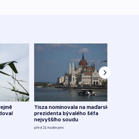
řejmě
Tisza nominovala na maďarského
Ruský
doval
prezidenta bývalého šéfa
čtyři 
nejvyššího soudu
včera
před 21
hodinami