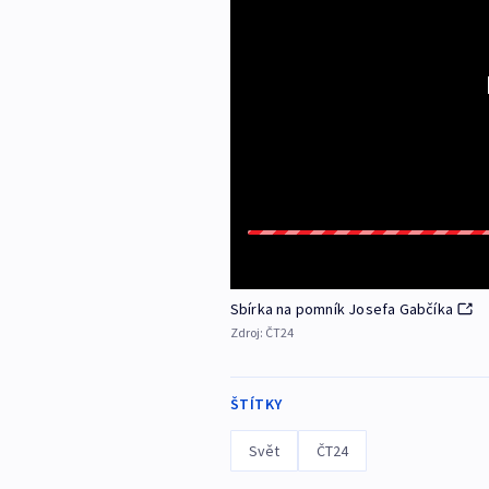
Sbírka na pomník Josefa Gabčíka
Zdroj:
ČT24
ŠTÍTKY
Svět
ČT24