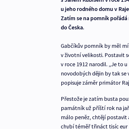
u jeho rodného domu v Raje
Zatím se na pomník pořádá sbí
do Česka.
Gabčíkův pomník by měl mít
v životní velikosti. Postavi
v roce 1912 narodil. „Je to u 
novodobých dějin by tak se v
popisuje záměr primátor Raj
Přestože je zatím busta pouz
památník už příští rok na ja
málo peněz, chtějí postavi
chybí téměř třináct tisíc eur