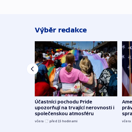
Výběr redakce
Účastníci pochodu Pride
Ame
upozorňují na trvající nerovnosti i
práv
společenskou atmosféru
spr
včera
před 15
hodinami
včera