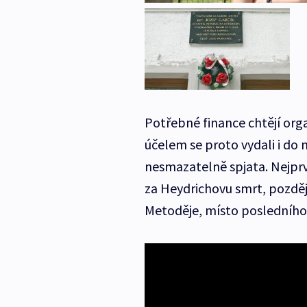
Potřebné finance chtějí orga
účelem se proto vydali i do 
nesmazatelně spjata. Nejprve
za Heydrichovu smrt, později
Metoděje, místo posledního