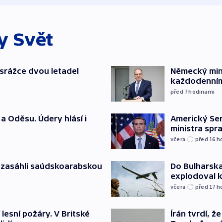
ky
Svět
srážce dvou letadel
Německý mini
každodenním
před 7
hodinami
a Oděsu. Údery hlásí i
Americký Sen
ministra spr
včera
před 16
h
e zasáhli saúdskoarabskou
Do Bulharska
explodoval 
včera
před 17
h
 lesní požáry. V Britské
Írán tvrdí, 