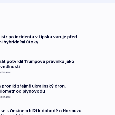
str po incidentu v Lipsku varuje před
i hybridními útoky
át potvrdil Trumpova právníka jako
avedlnosti
odinami
 pronikl zřejmě ukrajinský dron,
kilometr od plynovodu
odinami
že se s Ománem blíží k dohodě o Hormuzu.