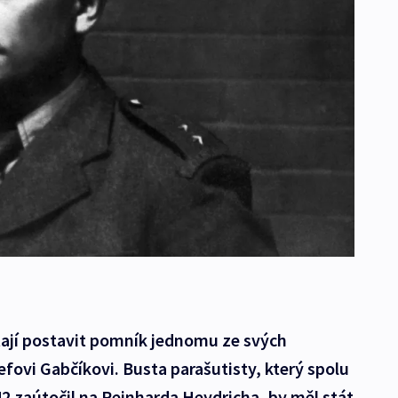
stají postavit pomník jednomu ze svých
efovi Gabčíkovi. Busta parašutisty, který spolu
2 zaútočil na Reinharda Heydricha, by měl stát