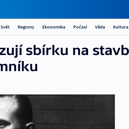
Svět
Regiony
Ekonomika
Počasí
Věda
Kultura
zují sbírku na stav
mníku