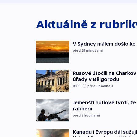
Aktuálně z rubri
V Sydney málem došlo ke 
před 29
minutami
Rusové útočili na Charkov 
úřady v Bělgorodu
08:39
před 1
hodinou
Jemenští hútíové tvrdí, ž
rafinerii
před 2
hodinami
Kanadu i Evropu dál sužují