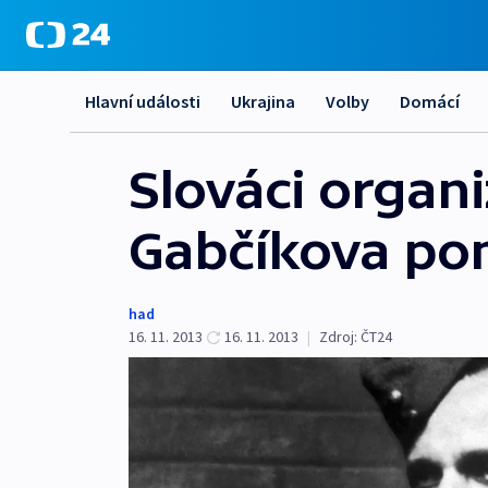
Hlavní události
Ukrajina
Volby
Domácí
Slováci organi
Gabčíkova po
had
16. 11. 2013
16. 11. 2013
|
Zdroj:
ČT24