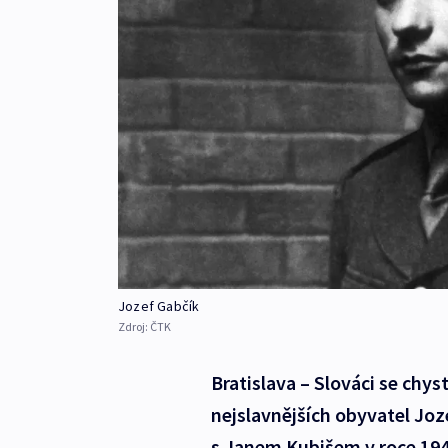
Jozef Gabčík
Zdroj:
ČTK
Bratislava – Slováci se chy
nejslavnějších obyvatel Joz
s Janem Kubišem v roce 194