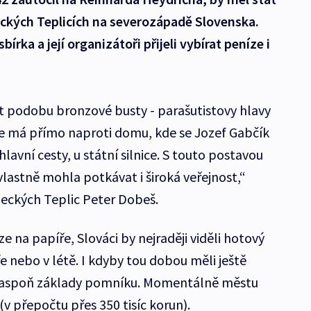
ckých Teplicích na severozápadě Slovenska.
rka a její organizátoři přijeli vybírat peníze i
 podobu bronzové busty - parašutistovy hlavy
t se má přímo naproti domu, kde se Jozef Gabčík
hlavní cesty, u státní silnice. S touto postavou
lastně mohla potkávat i široká veřejnost,“
eckých Teplic Peter Dobeš.
e na papíře, Slováci by nejraději viděli hotový
ře nebo v létě. I kdyby tou dobou měli ještě
t aspoň základy pomníku. Momentálně městu
 (v přepočtu přes 350 tisíc korun).