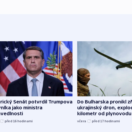
rický Senát potvrdil Trumpova
Do Bulharska pronikl z
níka jako ministra
ukrajinský dron, explo
avedlnosti
kilometr od plynovodu
před 16
hodinami
včera
před 17
hodinami