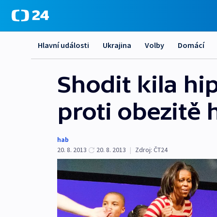
Hlavní události
Ukrajina
Volby
Domácí
Shodit kila h
proti obezitě
hab
20. 8. 2013
20. 8. 2013
|
Zdroj:
ČT24