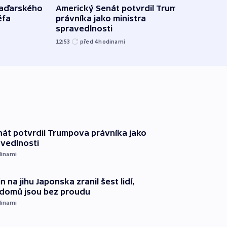
Ruský
maďarského
Americký Senát potvrdil Trumpova
čtyři 
éfa
právníka jako ministra
spravedlnosti
08:20
12:53
před 4
hodinami
át potvrdil Trumpova právníka jako
avedlnosti
dinami
n na jihu Japonska zranil šest lidí,
c domů jsou bez proudu
dinami