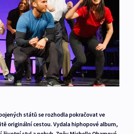
ojených států se rozhodla pokračovat ve
itě originální cestou. Vydala hiphopové album,
í životní styl a pohyb. Zpěv Michelle Obamové