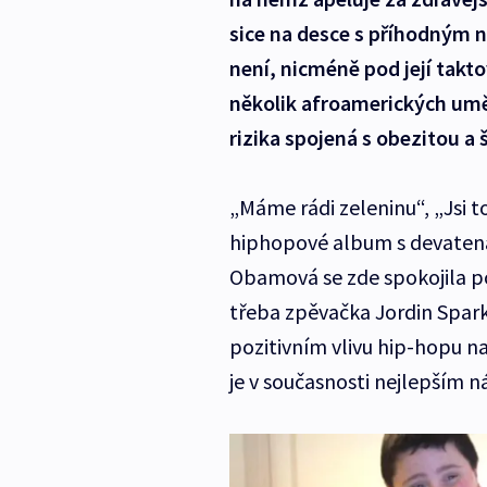
sice na desce s příhodným 
není, nicméně pod její tak
několik afroamerických uměl
rizika spojená s obezitou a
„Máme rádi zeleninu“, „Jsi to
hiphopové album s devatenác
Obamová se zde spokojila po
třeba zpěvačka Jordin Spark
pozitivním vlivu hip-hopu 
je v současnosti nejlepším n