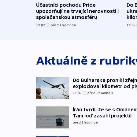
Účastníci pochodu Pride
Do B
upozorňují na trvající nerovnosti i
ukra
společenskou atmosféru
kil
12:02
před 1
hodinou
13:05
Aktuálně z rubri
Do Bulharska pronikl zřej
explodoval kilometr od p
13:05
před 1
hodinou
Írán tvrdí, že se s Ománe
Tam loď zasáhl projektil
před 1
hodinou