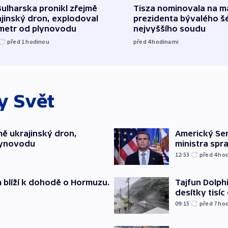
ulharska pronikl zřejmě
Tisza nominovala na 
jinský dron, explodoval
prezidenta bývalého š
ometr od plynovodu
nejvyššího soudu
před 1
hodinou
před 4
hodinami
ky
Svět
mě ukrajinský dron,
Americký Sen
lynovodu
ministra spr
12:53
před 4
ho
m blíží k dohodě o Hormuzu.
Tajfun Dolphi
desítky tisí
09:15
před 7
ho