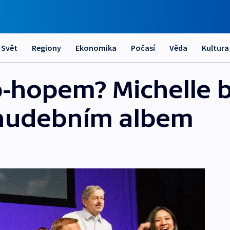
Svět
Regiony
Ekonomika
Počasí
Věda
Kultura
ip-hopem? Michelle 
 hudebním albem