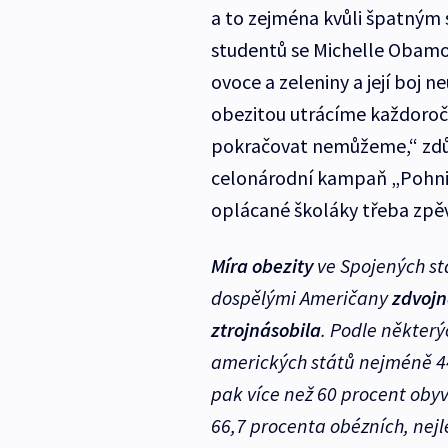
a to zejména kvůli špatným 
studentů se Michelle Obamov
ovoce a zeleniny a její boj 
obezitou utrácíme každoročn
pokračovat nemůžeme,“ zdůr
celonárodní kampaň „Pohni 
oplácané školáky třeba zpě
Míra obezity
ve Spojených stá
dospělými Američany
zdvojn
ztrojnásobila
. Podle některý
amerických států nejméně 44
pak více než 60 procent obyv
66,7 procenta obézních, nej