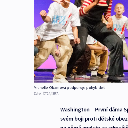
Michelle Obamová podporuje pohyb dětí
Zdroj:
ČT24/ISIFA
Washington – První dáma Sp
svém boji proti dětské obez
na němž apeluje za zdravějš