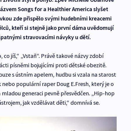
názvem Songs for a Healthier America slyšet
tovkou zde přispělo svými hudebními kreacemi
ců, kteří si stejně jako první dáma uvědomují
 špatnými stravovacími návyky u dětí.
, co jíš,“ „Vstaň“. Právě takové názvy zdobí
ti písněmi bojujícími proti dětské obezitě.
uze s ústním apelem, hudbu si vzala na starost
 nebo populární raper Doug E.Fresh, který je o
na mladou generaci pevně přesvědčen. „Hip-hop
ástrojem, jak vzdělávat děti,“ domnívá se.