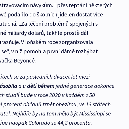
stravovacím návykům. I přes reptání některých
é podařilo do školních jídelen dostat více
neutuchá. „Za léčení problémů spojených s
ě miliardy dolarů, takhle prostě dál
azňuje. V loňském roce zorganizovala
se“, v níž pomohla první dámě rozhýbat
vačka Beyoncé.
tech se za posledních dvacet let mezi
ásobila
a u
dětí během
jedné generace dokonce
ch studií bude v roce 2030 v každém z 50
 procent občanů trpět obezitou, ve 13 státech
atel. Nejhůře by na tom mělo být Mississippi se
lépe naopak Colorado se 44,8 procenta.