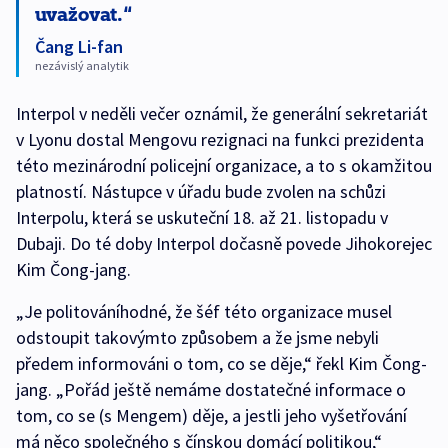
uvažovat.
Čang Li-fan
nezávislý analytik
Interpol v neděli večer oznámil, že generální sekretariát
v Lyonu dostal Mengovu rezignaci na funkci prezidenta
této mezinárodní policejní organizace, a to s okamžitou
platností. Nástupce v úřadu bude zvolen na schůzi
Interpolu, která se uskuteční 18. až 21. listopadu v
Dubaji. Do té doby Interpol dočasně povede Jihokorejec
Kim Čong-jang.
„Je politováníhodné, že šéf této organizace musel
odstoupit takovýmto způsobem a že jsme nebyli
předem informováni o tom, co se děje,“ řekl Kim Čong-
jang. „Pořád ještě nemáme dostatečné informace o
tom, co se (s Mengem) děje, a jestli jeho vyšetřování
má něco společného s čínskou domácí politikou,“