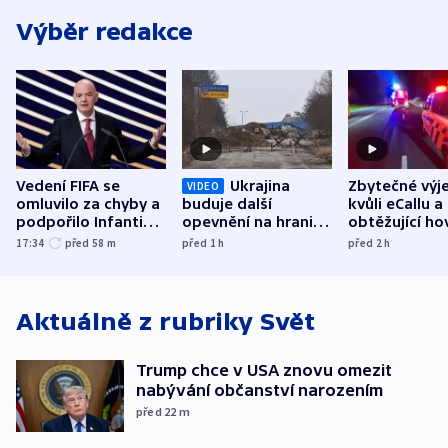
Výběr redakce
Vedení FIFA se
Ukrajina
Zbytečné výj
VIDEO
omluvilo za chyby a
buduje další
kvůli eCallu a
podpořilo Infantina.
opevnění na hranici
obtěžující ho
UEFA trvá na
s Běloruskem
zdržují záchr
17:34
před 58
m
před 1
h
před 2
h
bojkotu
Aktuálně z rubriky
Svět
Trump chce v USA znovu omezit
nabývání občanství narozením
před 22
m