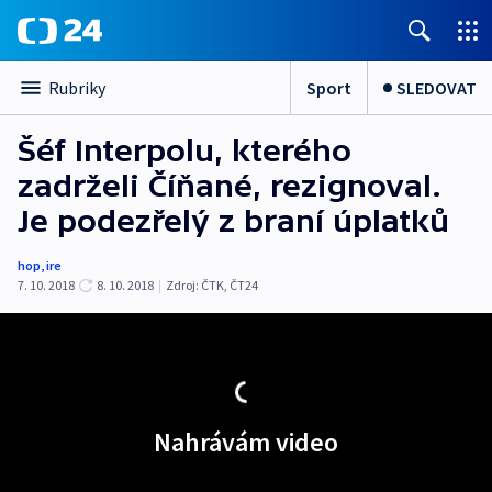
Sport
SLEDOVAT
Rubriky
Šéf Interpolu, kterého
zadrželi Číňané, rezignoval.
Je podezřelý z braní úplatků
hop
,
ire
7. 10. 2018
8. 10. 2018
|
Zdroj:
ČTK
,
ČT24
Nahrávám video