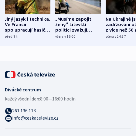
Jiný jazyk i technika.
„Musíme zapojit
Na Ukrajině j
Ve Francii
ženy.“ Litevští
zadržováni o
spolupracují hasiči z
politici zvažují
z více než 50 
různých zemí
dohodu o
Bojovali na s
před 8
h
včera v 16:00
včera v 14:37
demografii
Ruska
Divácké centrum
každý všední den:
8:00—16:00 hodin
261 136 113
info@ceskatelevize.cz