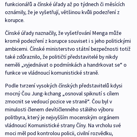
funkcionářů a čínské úřady až po týdnech či měsících
oznámily, že je vyšetřují, většinou kvůli podezření z
korupce.
Čínské úřady naznačily, že vyšetřování Menga může
kromě podezření z korupce souviset i s jeho politickými
ambicemi. Čínské ministerstvo státní bezpečnosti totiž
také zdůraznilo, že političtí představitelé by nikdy
neměli „vyjednávat o podmínkách a handrkovat se“ o
funkce ve vládnoucí komunistické straně.
Podle tvrzení vysokých čínských představitelů kdysi
mocný Čou Jung-kchang „osnoval spiknutí s cílem
zmocnit se vedoucí pozice ve straně“. Čou byl v
minulosti členem devítičlenného stálého výboru
politbyra, který je nejvyšším mocenským orgánem
vládnoucí Komunistické strany Číny. Na vrcholu své
moci měl pod kontrolou policii, civilní rozvědku,