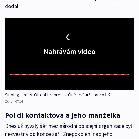
dodal.
Nahrávám video
Sinolog Jirouš: Období represí v Číně trvá už dlouho
Zdroj:
ČT24
Policii kontaktovala jeho manželka
Dnes už bývalý šéf mezinárodní policejní organizace byl
nezvěstný od konce září. Znepokojení nad jeho