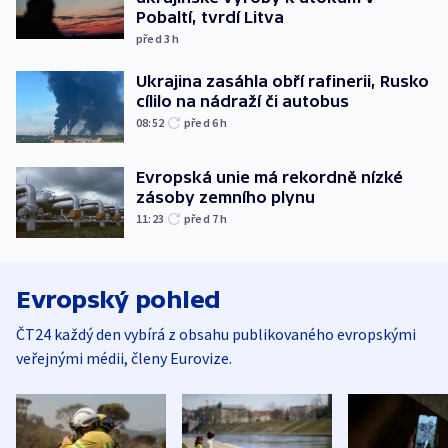
Pobaltí, tvrdí Litva
před 3
h
Ukrajina zasáhla obří rafinerii, Rusko
cílilo na nádraží či autobus
08:52
před 6
h
Evropská unie má rekordně nízké
zásoby zemního plynu
11:23
před 7
h
Evropský pohled
ČT24 každý den vybírá z obsahu publikovaného evropskými
veřejnými médii, členy Eurovize.