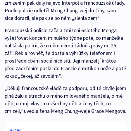
zmizením pak daly najevo Interpol a francouzské úřady.
Podle policie odletěl Meng Chung-wej do Číny, kam
sice dorazil, ale pak se po něm „slehla zem“.
Francouzská policie začala zmizení 64letého Menga
vyšetřovat koncem minulého týdne poté, co manželka
nahlásila policii, že o něm nemá žádné zprávy od 25.
září. Řekla rovněž, že dostala výhrůžky telefonem i
prostřednictvím sociálních sítí. Její manžel jí krátce
před zadržením poslal do Francie emotikon nože a poté
vzkaz „čekej, až zavolám“.
„Děkuji francouzské vládě za podporu, od té chvíle jsem
plná žalu a strachu o mého milovaného manžela, o mé
děti, o moji vlast a o všechny děti a ženy těch, co
zmizeli,“ uvedla žena Meng Chung-weje Grace Mengová.
ODKAZ