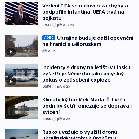
Vedení FIFA se omluvilo za chyby a
podpořilo Infantina. UEFA trvá na
bojkotu
17:34
před 58
m
Ukrajina buduje další opevnění
VIDEO
na hranici s Běloruskem
před 1
h
Incidenty s drony na letišti v Lipsku
vyšetřuje Německo jako úmyslný
pokus o způsobení exploze
10:56
před 2
h
Klimatický budíček Maďarů. Lidé i
podniky šetří, omezuje se doprava i
svícení
12:08
před 2
h
Rusko uvažuje o využití dronů
ukrajinské výroby k útokům v