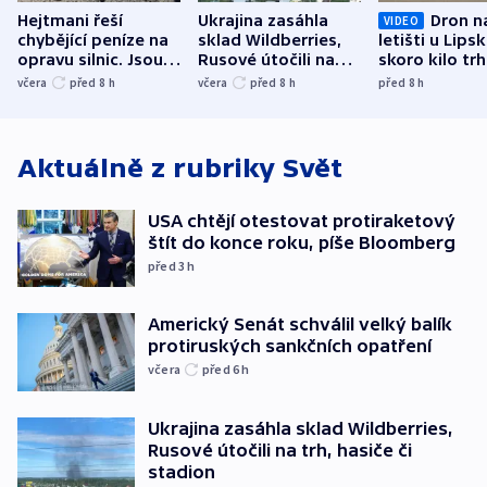
Hejtmani řeší
Ukrajina zasáhla
Dron n
VIDEO
chybějící peníze na
sklad Wildberries,
letišti u Lips
opravu silnic. Jsou
Rusové útočili na
skoro kilo trh
nenárokové, namítá
trh, hasiče či
indicie ukazuj
včera
před 8
h
včera
před 8
h
před 8
h
ministerstvo
stadion
Rusko
Aktuálně z rubriky
Svět
USA chtějí otestovat protiraketový
štít do konce roku, píše Bloomberg
před 3
h
Americký Senát schválil velký balík
protiruských sankčních opatření
včera
před 6
h
Ukrajina zasáhla sklad Wildberries,
Rusové útočili na trh, hasiče či
stadion