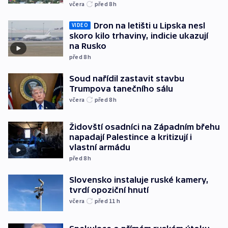
včera
před 8
h
Dron na letišti u Lipska nesl
VIDEO
skoro kilo trhaviny, indicie ukazují
na Rusko
před 8
h
Soud nařídil zastavit stavbu
Trumpova tanečního sálu
včera
před 8
h
Židovští osadníci na Západním břehu
napadají Palestince a kritizují i
vlastní armádu
před 8
h
Slovensko instaluje ruské kamery,
tvrdí opoziční hnutí
včera
před 11
h