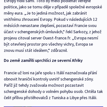
Evropy řídili sami. Toto by mělo podléhat veřejné
politice, jako se tomu děje v případě společné evropské
měny eura. „Je to jediná možnost, jak zabránit
vnitřnímu zhroucení Evropy. Pokud v následujících 12
měsících nenastane zlepšení, pozastaví Francie svou
účast v schengenských úmluvách,“ řekl Sarkozy, z jehož
projevu citoval server Ouest-france.fr. „Evropa nesmí
být otevřený prostor pro všechny vichry, Evropa se
znovu musí stát ideálem,“ zdůraznil.
Do země zamířili uprchlíci ze severní Afriky
Francie už loni na jaře spolu s Itálií naznačovala přání
obnovit hraniční kontroly uvnitř schengenské zóny.
Paříž již tehdy zvažovala možnost pozastavit
schengenské dohody o volném pohybu osob. Chtěla tak
čelit přílivu přistěhovalců z Tuniska a Libye přes Itálii.