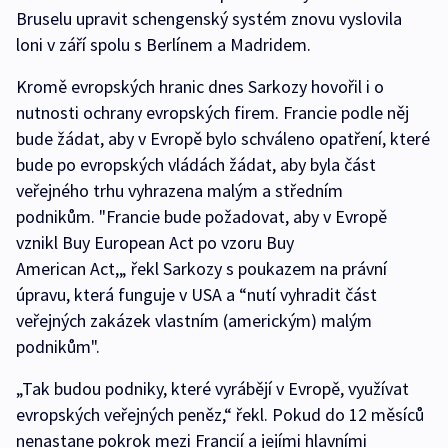
Bruselu upravit schengenský systém znovu vyslovila
loni v září spolu s Berlínem a Madridem.
Kromě evropských hranic dnes Sarkozy hovořil i o
nutnosti ochrany evropských firem. Francie podle něj
bude žádat, aby v Evropě bylo schváleno opatření, které
bude po evropských vládách žádat, aby byla část
veřejného trhu vyhrazena malým a středním
podnikům. "Francie bude požadovat, aby v Evropě
vznikl Buy European Act po vzoru Buy
American Act,„ řekl Sarkozy s poukazem na právní
úpravu, která funguje v USA a “nutí vyhradit část
veřejných zakázek vlastním (americkým) malým
podnikům".
„Tak budou podniky, které vyrábějí v Evropě, využívat
evropských veřejných peněz,“ řekl. Pokud do 12 měsíců
nenastane pokrok mezi Francií a jejími hlavními