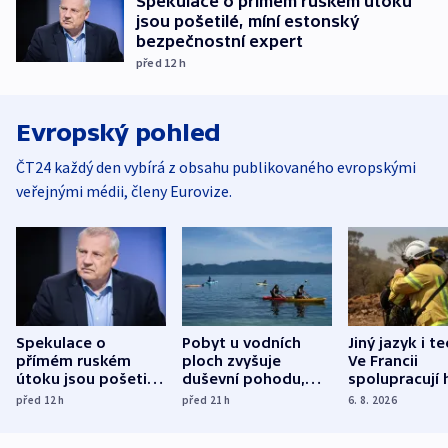
Spekulace o přímém ruském útoku
jsou pošetilé, míní estonský
bezpečnostní expert
před 12
h
Evropský pohled
ČT24 každý den vybírá z obsahu publikovaného evropskými
veřejnými médii, členy Eurovize.
Spekulace o
Pobyt u vodních
Jiný jazyk i t
přímém ruském
ploch zvyšuje
Ve Francii
útoku jsou pošetilé,
duševní pohodu,
spolupracují h
míní estonský
ukázala
různých zemí
před 12
h
před 21
h
6. 8. 2026
bezpečnostní
mezinárodní studie
expert