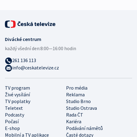
Divácké centrum
každý všední den:
8:00—16:00 hodin
261 136 113
info@ceskatelevize.cz
TV program
Pro média
Živé vysílání
Reklama
TV poplatky
Studio Brno
Teletext
Studio Ostrava
Podcasty
Rada ČT
Počasí
Kariéra
E-shop
Podávání námětů
Mobilní a TV aplikace
Časté dotazy