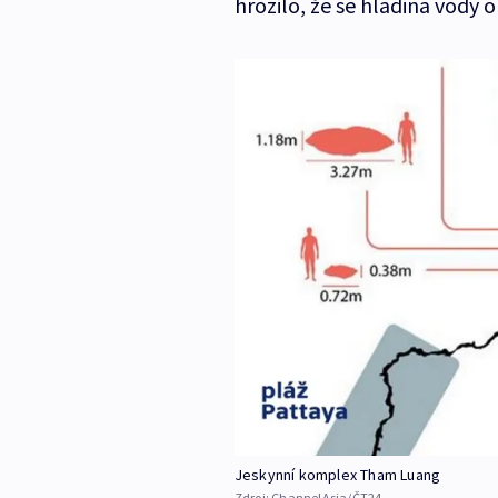
hrozilo, že se hladina vody 
Jeskynní komplex Tham Luang
Zdroj:
ChannelAsia/ČT24