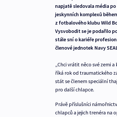
napjatě sledovala média po 
jeskynních komplexů během
z fotbalového klubu Wild Boa
Vysvobodit se je podařilo po
stále sní o kariéře profesion
členové jednotek Navy SEAL, 
„Chci vrátit něco své zemi a 
říká rok od traumatického z
stát se členem speciální tha
pro další chlapce.
Právě příslušníci námořnictv
chlapců a jejich trenéra na 