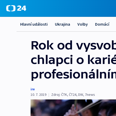
Hlavní události
Ukrajina
Volby
Domácí
Rok od vysvobo
chlapci o kari
profesionální
ire
10. 7. 2019
|
Zdroj:
ČTK
,
ČT24
,
DW
,
7news