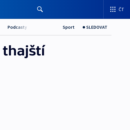
ČT
Podcasty
Sport
SLEDOVAT
thajští