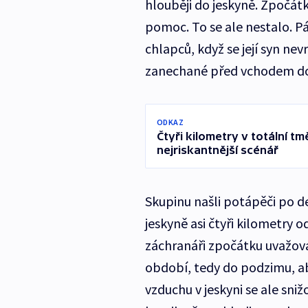
hlouběji do jeskyně. Zpočátk
pomoc. To se ale nestalo. P
chlapců, když se její syn nev
zanechané před vchodem do
ODKAZ
Čtyři kilometry v totální t
nejriskantnější scénář
Skupinu našli potápěči po de
jeskyně asi čtyři kilometry 
záchranáři zpočátku uvažov
období, tedy do podzimu, aby
vzduchu v jeskyni se ale sni