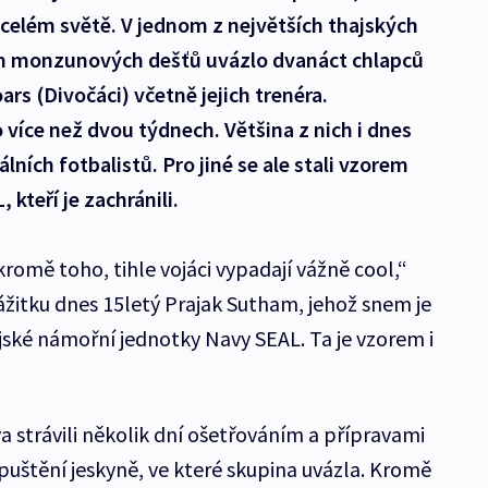
celém světě. V jednom z největších thajských
 monzunových dešťů uvázlo dvanáct chlapců
rs (Divočáci) včetně jejich trenéra.
 více než dvou týdnech. Většina z nich i dnes
álních fotbalistů. Pro jiné se ale stali vzorem
kteří je zachránili.
kromě toho, tihle vojáci vypadají vážně cool,“
ážitku dnes 15letý Prajak Sutham, jehož snem je
jské námořní jednotky Navy SEAL. Ta je vzorem i
a strávili několik dní ošetřováním a přípravami
opuštění jeskyně, ve které skupina uvázla. Kromě