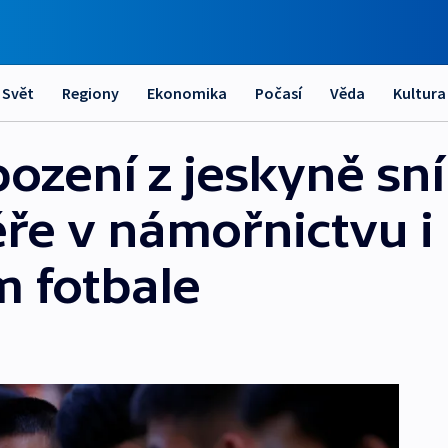
Svět
Regiony
Ekonomika
Počasí
Věda
Kultura
zení z jeskyně sní 
éře v námořnictvu i
m fotbale