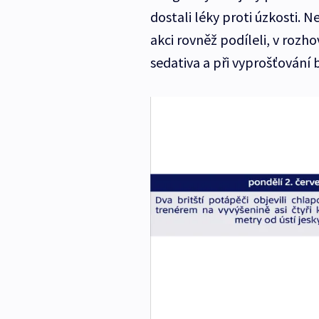
dostali léky proti úzkosti. N
akci rovněž podíleli, v rozh
sedativa a při vyprošťování 