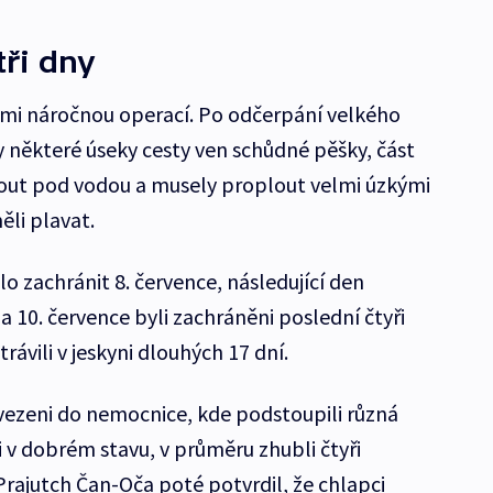
tři dny
elmi náročnou operací. Po odčerpání velkého
y některé úseky cesty ven schůdné pěšky, část
nout pod vodou a musely proplout velmi úzkými
ěli plavat.
lo zachránit 8. července, následující den
i a 10. července byli zachráněni poslední čtyři
 strávili v jeskyni dlouhých 17 dní.
evezeni do nemocnice, kde podstoupili různá
li v dobrém stavu, v průměru zhubli čtyři
Prajutch Čan-Oča poté potvrdil, že chlapci