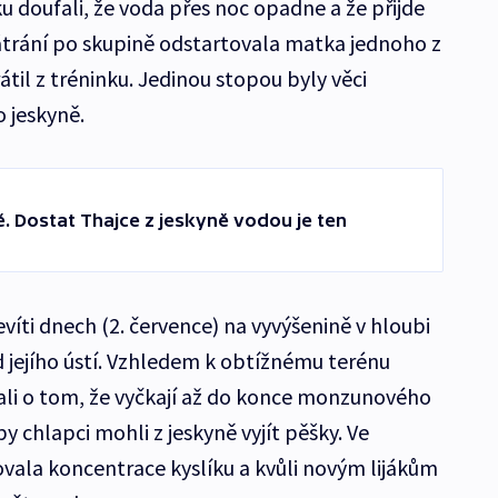
u doufali, že voda přes noc opadne a že přijde
átrání po skupině odstartovala matka jednoho z
rátil z tréninku. Jedinou stopou byly věci
 jeskyně.
mě. Dostat Thajce z jeskyně vodou je ten
víti dnech (2. července) na vyvýšenině v hloubi
od jejího ústí. Vzhledem k obtížnému terénu
ali o tom, že vyčkají až do konce monzunového
 chlapci mohli z jeskyně vyjít pěšky. Ve
žovala koncentrace kyslíku a kvůli novým lijákům