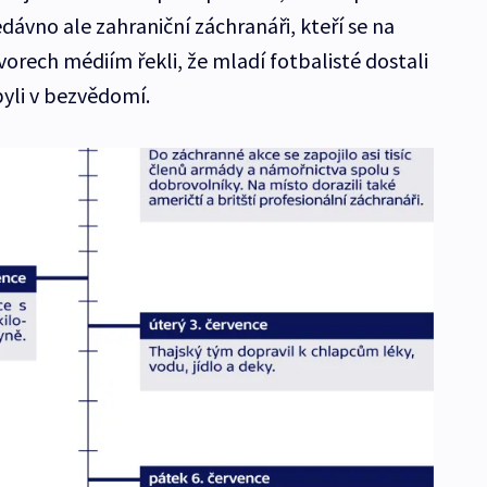
edávno ale zahraniční záchranáři, kteří se na
ovorech médiím řekli, že mladí fotbalisté dostali
byli v bezvědomí.