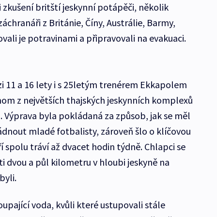
ři zkušení britští jeskynní potápěči, několik
chranáři z Británie, Číny, Austrálie, Barmy,
vali je potravinami a připravovali na evakuaci.
zi 11 a 16 lety i s 25letým trenérem Ekkapolem
om z největších thajských jeskynních komplexů
. Výprava byla pokládaná za způsob, jak se měl
nout mladé fotbalisty, zároveň šlo o klíčovou
í spolu tráví až dvacet hodin týdně. Chlapci se
i dvou a půl kilometru v hloubi jeskyně na
byli.
upající voda, kvůli které ustupovali stále