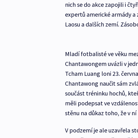
nich se do akce zapojili i čty
expertů americké armády a zá
Laosu a dalších zemí. Zásobo
Mladí fotbalisté ve věku me
Chantawongem uvázli v jedn
Tcham Luang loni 23. června
Chantawong naučit sám zvlád
součást tréninku hochů, kteř
měli podepsat ve vzdálenost
stěnu na důkaz toho, že v ní 
V podzemí je ale uzavřela sto