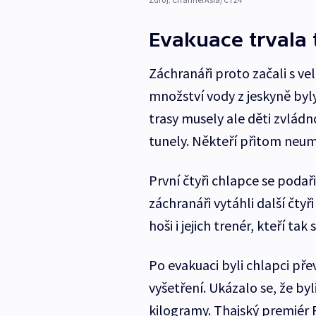
Evakuace trvala 
Záchranáři proto začali s v
množství vody z jeskyně byl
trasy musely ale děti zvlád
tunely. Někteří přitom neum
První čtyři chlapce se podaři
záchranáři vytáhli další čtyř
hoši i jejich trenér, kteří tak
Po evakuaci byli chlapci př
vyšetření. Ukázalo se, že by
kilogramy. Thajský premiér 