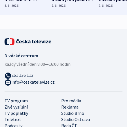
Poláky nebezpečné
míní estonský
ukázala
8. 8. 2026
7. 8. 2026
7. 8. 2026
zdravotní rady
bezpečnostní
mezinárodní 
expert
Divácké centrum
každý všední den:
8:00—16:00 hodin
261 136 113
info@ceskatelevize.cz
TV program
Pro média
Živé vysílání
Reklama
TV poplatky
Studio Brno
Teletext
Studio Ostrava
Podcasty
Rada ČT