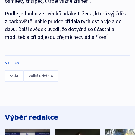
osmiletý chlapec, utrpěl vážné zranění.
Podle jednoho ze svědků události žena, která vyjížděla
z parkoviště, náhle prudce přidala rychlost a vjela do
davu. Další svědek uvedl, že dotyčná se účastnila
modliteb a při odjezdu zřejmě nezvládla řízení.
ŠTÍTKY
Svět
Velká Británie
Výběr redakce