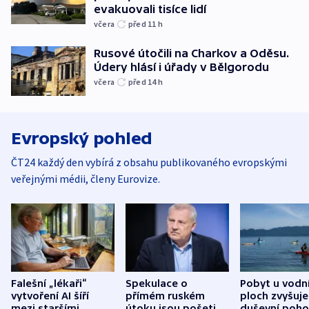
evakuovali tisíce lidí
včera
před 11
h
Rusové útočili na Charkov a Oděsu.
Údery hlásí i úřady v Bělgorodu
včera
před 14
h
Evropský pohled
ČT24 každý den vybírá z obsahu publikovaného evropskými
veřejnými médii, členy Eurovize.
Falešní „lékaři“
Spekulace o
Pobyt u vodn
vytvoření AI šíří
přímém ruském
ploch zvyšuje
mezi staršími
útoku jsou pošetilé,
duševní poho