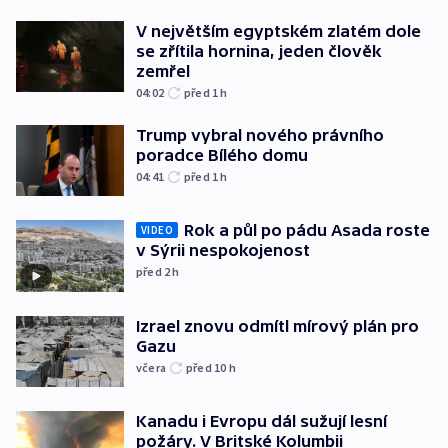
V největším egyptském zlatém dole
se zřítila hornina, jeden člověk
zemřel
04:02
před 1
h
Trump vybral nového právního
poradce Bílého domu
04:41
před 1
h
Rok a půl po pádu Asada roste
VIDEO
v Sýrii nespokojenost
před 2
h
Izrael znovu odmítl mírový plán pro
Gazu
včera
před 10
h
Kanadu i Evropu dál sužují lesní
požáry. V Britské Kolumbii