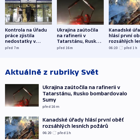
Kontrola na Úřadu
Ukrajina zaútočila
Kanadské úř
práce zjistila
na rafinerii v
hlásí první o
nedostatky v
Tatarstánu, Rusko
rozsáhlých le
účetnictví za 5,6
bombardovalo
požárů
před 7
m
před 16
m
06:20
před 1
h
miliardy
Sumy
Aktuálně z rubriky
Svět
Ukrajina zaútočila na rafinerii v
Tatarstánu, Rusko bombardovalo
Sumy
před 16
m
Kanadské úřady hlásí první oběť
rozsáhlých lesních požárů
06:20
před 1
h