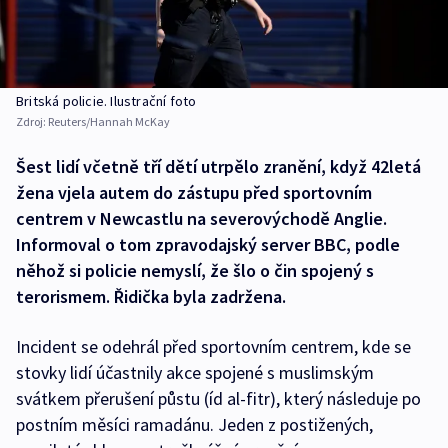
Britská policie. Ilustrační foto
Zdroj:
Reuters/Hannah McKay
Šest lidí včetně tří dětí utrpělo zranění, když 42letá
žena vjela autem do zástupu před sportovním
centrem v Newcastlu na severovýchodě Anglie.
Informoval o tom zpravodajský server BBC, podle
něhož si policie nemyslí, že šlo o čin spojený s
terorismem. Řidička byla zadržena.
Incident se odehrál před sportovním centrem, kde se
stovky lidí účastnily akce spojené s muslimským
svátkem přerušení půstu (íd al-fitr), který následuje po
postním měsíci ramadánu. Jeden z postižených,