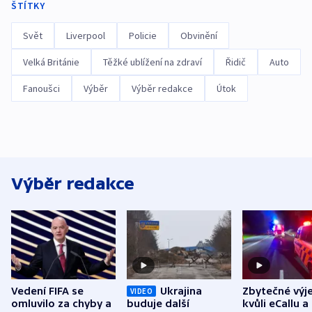
ŠTÍTKY
Svět
Liverpool
Policie
Obvinění
Velká Británie
Těžké ublížení na zdraví
Řidič
Auto
Fanoušci
Výběr
Výběr redakce
Útok
Výběr redakce
Vedení FIFA se
Ukrajina
Zbytečné výj
VIDEO
omluvilo za chyby a
buduje další
kvůli eCallu a