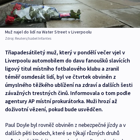
Muž najel do lidí na Water Street v Liverpoolu
Zdroj:
Reuters/Isabel Infantes
Třiapadesátiletý muž, který v pondělí večer vjel v
Liverpoolu automobilem do davu fanoušků slavících
ligový titul místního fotbalového klubu a zranil
téměř osmdesát lidí, byl ve čtvrtek obviněn z
úmyslného těžkého ublížení na zdraví a dalších šesti
závažných trestných činů. Informovala o tom podle
agentury AP místní prokurátorka. Muži hrozí až
doživotní vězení, pokud bude usvědčen.
Paul Doyle byl rovněž obviněn z nebezpečné jízdy a v
dalších pěti bodech, které se týkají různých druhů