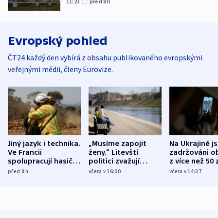
11:23
před 8
h
Evropský pohled
ČT24 každý den vybírá z obsahu publikovaného evropskými
veřejnými médii, členy Eurovize.
Jiný jazyk i technika.
„Musíme zapojit
Na Ukrajině j
Ve Francii
ženy.“ Litevští
zadržováni o
spolupracují hasiči z
politici zvažují
z více než 50 
různých zemí
dohodu o
Bojovali na s
před 8
h
včera v 16:00
včera v 14:37
demografii
Ruska