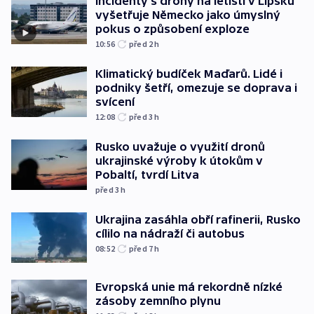
Incidenty s drony na letišti v Lipsku
vyšetřuje Německo jako úmyslný
pokus o způsobení exploze
10:56
před 2
h
Klimatický budíček Maďarů. Lidé i
podniky šetří, omezuje se doprava i
svícení
12:08
před 3
h
Rusko uvažuje o využití dronů
ukrajinské výroby k útokům v
Pobaltí, tvrdí Litva
před 3
h
Ukrajina zasáhla obří rafinerii, Rusko
cílilo na nádraží či autobus
08:52
před 7
h
Evropská unie má rekordně nízké
zásoby zemního plynu