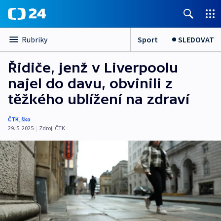
Sport
SLEDOVAT
Rubriky
Řidiče, jenž v Liverpoolu
najel do davu, obvinili z
těžkého ublížení na zdraví
ČTK
,
ško
29. 5. 2025
|
Zdroj:
ČTK