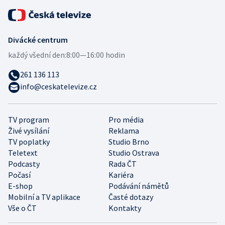
Divácké centrum
každý všední den:
8:00—16:00 hodin
261 136 113
info@ceskatelevize.cz
TV program
Pro média
Živé vysílání
Reklama
TV poplatky
Studio Brno
Teletext
Studio Ostrava
Podcasty
Rada ČT
Počasí
Kariéra
E-shop
Podávání námětů
Mobilní a TV aplikace
Časté dotazy
Vše o ČT
Kontakty