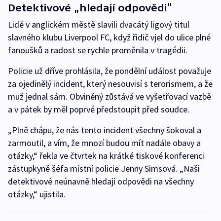
Detektivové „hledají odpovědi“
Lidé v anglickém městě slavili dvacátý ligový titul
slavného klubu Liverpool FC, když řidič vjel do ulice plné
fanoušků a radost se rychle proměnila v tragédii.
Policie už dříve prohlásila, že pondělní událost považuje
za ojedinělý incident, který nesouvisí s terorismem, a že
muž jednal sám. Obviněný zůstává ve vyšetřovací vazbě
a v pátek by měl poprvé předstoupit před soudce.
„Plně chápu, že nás tento incident všechny šokoval a
zarmoutil, a vím, že mnozí budou mít nadále obavy a
otázky,“ řekla ve čtvrtek na krátké tiskové konferenci
zástupkyně šéfa místní policie Jenny Simsová. „Naši
detektivové neúnavně hledají odpovědi na všechny
otázky,“ ujistila.