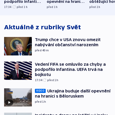
podpořilo Infantina.
opevnění na hranici
obtěžující ho
UEFA trvá na
s Běloruskem
zdržují záchr
17:34
před 1
h
před 1
h
před 2
h
bojkotu
Aktuálně z rubriky
Svět
Trump chce v USA znovu omezit
nabývání občanství narozením
před 40
m
Vedení FIFA se omluvilo za chyby a
podpořilo Infantina. UEFA trvá na
bojkotu
17:34
před 1
h
Ukrajina buduje další opevnění
VIDEO
na hranici s Běloruskem
před 1
h