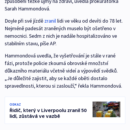
způsobení těžké újmy na zdraví, uvedla prokurátorka
Sarah Hammondová.
Doyle při své jízdě
zranil
lidi ve věku od devíti do 78 let.
Nejméně padesát zraněných muselo být ošetřeno v
nemocnici. Sedm z nich je nadále hospitalizováno ve
stabilním stavu, píše AP.
Hammondová uvedla, že vyšetřování je stále v rané
fázi, protože policie zkoumá obrovské množství
důkazního materiálu včetně videí a výpovědí svědků.
„Je důležité zajistit, aby se každé oběti dostalo
spravedlnosti, kterou si zaslouží,“ řekla Hammondová.
ODKAZ
Řidič, který v Liverpoolu zranil 50
lidí, zůstává ve vazbě