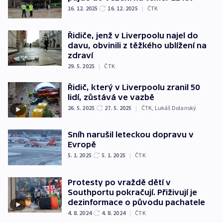
16. 12. 2025
16. 12. 2025
|
ČTK
Řidiče, jenž v Liverpoolu najel do
davu, obvinili z těžkého ublížení na
zdraví
29. 5. 2025
|
ČTK
Řidič, který v Liverpoolu zranil 50
lidí, zůstává ve vazbě
26. 5. 2025
27. 5. 2025
|
ČTK
,
Lukáš Dolanský
Sníh narušil leteckou dopravu v
Evropě
5. 1. 2025
5. 1. 2025
|
ČTK
Protesty po vraždě dětí v
Southportu pokračují. Přiživují je
dezinformace o původu pachatele
4. 8. 2024
4. 8. 2024
|
ČTK