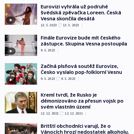
Eurovizi vyhrála už podruhé
švédská zpěvačka Loreen. Česká
Vesna skončila desátá
13. 5. 2023
13. 5. 2023
|
Finále Eurovize bude mít českého
zástupce. Skupina Vesna postoupila
9. 5. 2023
|
Začíná písňová soutěž Eurovize,
Česko vyslalo pop-folklorní Vesnu
9. 5. 2023
9. 5. 2023
|
Kreml tvrdí, že Rusko je
démonizováno za přesun vojsk po
svém vlastním území
12. 12. 2021
12. 12. 2021
|
Britští obchodníci varují, že o
Vánocích hrozí nedostatek alkoholu.