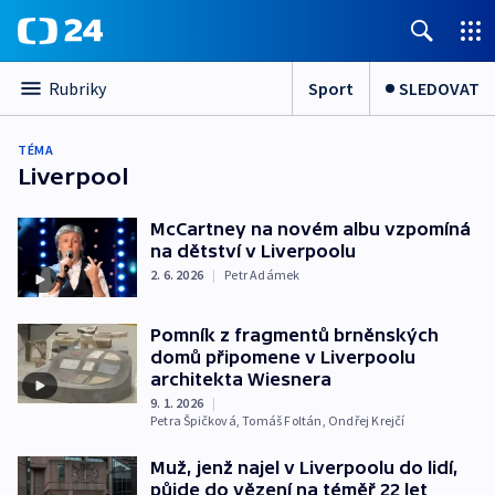
Sport
SLEDOVAT
Rubriky
TÉMA
Liverpool
McCartney na novém albu vzpomíná
na dětství v Liverpoolu
2. 6. 2026
|
Petr Adámek
Pomník z fragmentů brněnských
domů připomene v Liverpoolu
architekta Wiesnera
9. 1. 2026
|
Petra Špičková
,
Tomáš Foltán
,
Ondřej Krejčí
Muž, jenž najel v Liverpoolu do lidí,
půjde do vězení na téměř 22 let