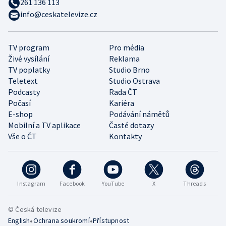
261 136 113
info@ceskatelevize.cz
TV program
Pro média
Živé vysílání
Reklama
TV poplatky
Studio Brno
Teletext
Studio Ostrava
Podcasty
Rada ČT
Počasí
Kariéra
E-shop
Podávání námětů
Mobilní a TV aplikace
Časté dotazy
Vše o ČT
Kontakty
Instagram
Facebook
YouTube
X
Threads
© Česká televize
•
•
English
Ochrana soukromí
Přístupnost