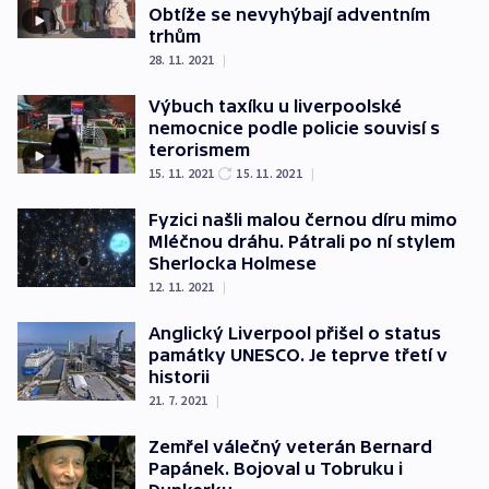
Obtíže se nevyhýbají adventním
trhům
28. 11. 2021
|
Výbuch taxíku u liverpoolské
nemocnice podle policie souvisí s
terorismem
15. 11. 2021
15. 11. 2021
|
Fyzici našli malou černou díru mimo
Mléčnou dráhu. Pátrali po ní stylem
Sherlocka Holmese
12. 11. 2021
|
Anglický Liverpool přišel o status
památky UNESCO. Je teprve třetí v
historii
21. 7. 2021
|
Zemřel válečný veterán Bernard
Papánek. Bojoval u Tobruku i