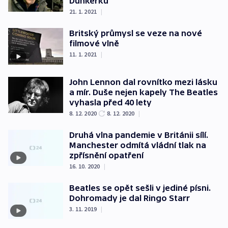
Dunkerku
21. 1. 2021
|
Britský průmysl se veze na nové
filmové vlně
11. 1. 2021
|
John Lennon dal rovnítko mezi lásku
a mír. Duše nejen kapely The Beatles
vyhasla před 40 lety
8. 12. 2020
8. 12. 2020
|
Druhá vlna pandemie v Británii sílí.
Manchester odmítá vládní tlak na
zpřísnění opatření
16. 10. 2020
|
Beatles se opět sešli v jediné písni.
Dohromady je dal Ringo Starr
3. 11. 2019
|