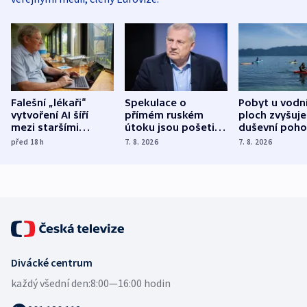
Falešní „lékaři“
Spekulace o
Pobyt u vodn
vytvoření AI šíří
přímém ruském
ploch zvyšuje
mezi staršími
útoku jsou pošetilé,
duševní poho
Poláky nebezpečné
míní estonský
ukázala
před 18
h
7. 8. 2026
7. 8. 2026
zdravotní rady
bezpečnostní
mezinárodní 
expert
Divácké centrum
každý všední den:
8:00—16:00 hodin