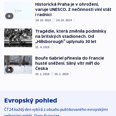
Historická Praha je v ohrožení,
varuje UNESCO. Z nečinnosti viní stát
i radnici
24. 10. 2019
24. 10. 2019
|
Tragédie, která změnila podmínky
na britských stadionech. Od
„Hillsborough“ uplynulo 30 let
15. 4. 2019
|
Bouře Gabriel přinesla do Francie
husté sněžení. Silný vítr míří do
Česka
30. 1. 2019
30. 1. 2019
|
Evropský pohled
ČT24 každý den vybírá z obsahu publikovaného evropskými
veřejnými médii, členy Eurovize.