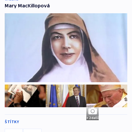
Mary MacKillopová
+ 2 další
ŠTÍTKY