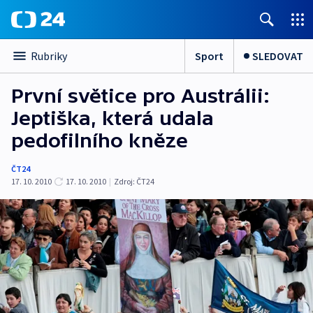
Sport
SLEDOVAT
Rubriky
První světice pro Austrálii:
Jeptiška, která udala
pedofilního kněze
ČT24
17. 10. 2010
17. 10. 2010
|
Zdroj:
ČT24