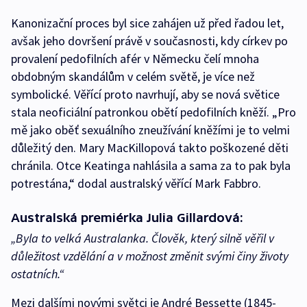
Kanonizační proces byl sice zahájen už před řadou let,
avšak jeho dovršení právě v současnosti, kdy církev po
provalení pedofilních afér v Německu čelí mnoha
obdobným skandálům v celém světě, je více než
symbolické. Věřící proto navrhují, aby se nová světice
stala neoficiální patronkou obětí pedofilních kněží. „Pro
mě jako oběť sexuálního zneužívání kněžími je to velmi
důležitý den. Mary MacKillopová takto poškozené děti
chránila. Otce Keatinga nahlásila a sama za to pak byla
potrestána,“ dodal australský věřící Mark Fabbro.
Australská premiérka Julia Gillardová:
„Byla to velká Australanka. Člověk, který silně věřil v
důležitost vzdělání a v možnost změnit svými činy životy
ostatních.“
Mezi dalšími novými světci je André Bessette (1845-