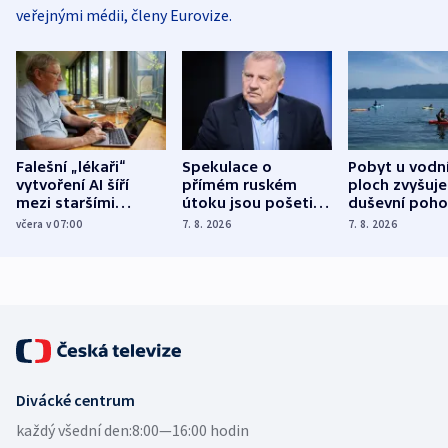
veřejnými médii, členy Eurovize.
Falešní „lékaři“
Spekulace o
Pobyt u vodn
vytvoření AI šíří
přímém ruském
ploch zvyšuje
mezi staršími
útoku jsou pošetilé,
duševní poho
Poláky nebezpečné
míní estonský
ukázala
včera v 07:00
7. 8. 2026
7. 8. 2026
zdravotní rady
bezpečnostní
mezinárodní 
expert
Divácké centrum
každý všední den:
8:00—16:00 hodin