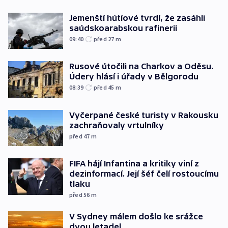
Jemenští hútíové tvrdí, že zasáhli
saúdskoarabskou rafinerii
09:40
před 27
m
Rusové útočili na Charkov a Oděsu.
Údery hlásí i úřady v Bělgorodu
08:39
před 45
m
Vyčerpané české turisty v Rakousku
zachraňovaly vrtulníky
před 47
m
FIFA hájí Infantina a kritiky viní z
dezinformací. Její šéf čelí rostoucímu
tlaku
před 56
m
V Sydney málem došlo ke srážce
dvou letadel