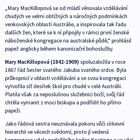
„Mary MacKillopová se od mládí věnovala vzdělávání
chudých ve velmi obtížných a náročných podmínkách
venkovských oblastí Austrálie, a inspirovala tak řadu
dalších žen, které se k ní připojily v rámci první ženské
náboženské kongregace na australské půdě,“ prohlásil
papež anglicky během kanonizační bohoslužby.
Mary MacKillopová (1842-1909)
spoluzaložila v roce
1867 řád Sester svatého Jakuba svatého srdce. Byla
průkopnicí v oblasti vzdělávání a se svou kongregací
vytvořila síť desítek škol pro chudé v celé Austrálii.
Platila však za neposlušnou služebnici boží; svůj řád
chtěla vymanit z moci biskupa a podřídit ho přímo
papeži.
Jako řádová sestra neuznávala pokoru vůči církevní
hierarchii ve věcech svědomí, proto jí vedená
kongregace udala pedofilního kněze Keatinga a ve věci