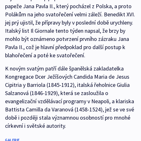
papeže Jana Pavla II., který pocházel z Polska, a proto
Polákům na jeho svatořečení velmi záleží. Benedikt XVI.
jej prý ujistil, že přípravy byly v poslední době urychleny.
Italský list Il Giornale tento týden napsal, že brzy by
mohlo být oznámeno potvrzení prvního zázraku Jana
Pavla II., což je hlavní předpoklad pro další postup k
blahořečení a poté ke svatořečení.
K novým svatým patří dále španělská zakladatelka
Kongregace Dcer Ježíšových Candida Maria de Jesus
Cipitria y Barriola (1845-1912), italská řeholnice Giulia
Salzanová (1846-1929), která se zasloužila o
evangelizační vzdělávací programy v Neapoli, a klariska
Battista Camilla da Varanová (1458-1524), jež se ve své
době i později stala významnou osobností pro mnohé
církevní i světské autority.
GALERIE