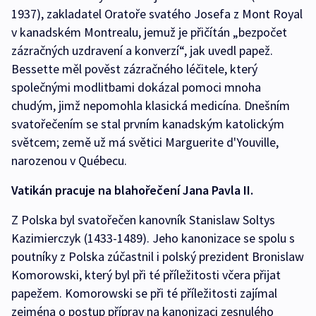
1937), zakladatel Oratoře svatého Josefa z Mont Royal
v kanadském Montrealu, jemuž je přičítán „bezpočet
zázračných uzdravení a konverzí“, jak uvedl papež.
Bessette měl pověst zázračného léčitele, který
společnými modlitbami dokázal pomoci mnoha
chudým, jimž nepomohla klasická medicína. Dnešním
svatořečením se stal prvním kanadským katolickým
světcem; země už má světici Marguerite d'Youville,
narozenou v Québecu.
Vatikán pracuje na blahořečení Jana Pavla II.
Z Polska byl svatořečen kanovník Stanislaw Soltys
Kazimierczyk (1433-1489). Jeho kanonizace se spolu s
poutníky z Polska zúčastnil i polský prezident Bronislaw
Komorowski, který byl při té příležitosti včera přijat
papežem. Komorowski se při té příležitosti zajímal
zejména o postup příprav na kanonizaci zesnulého