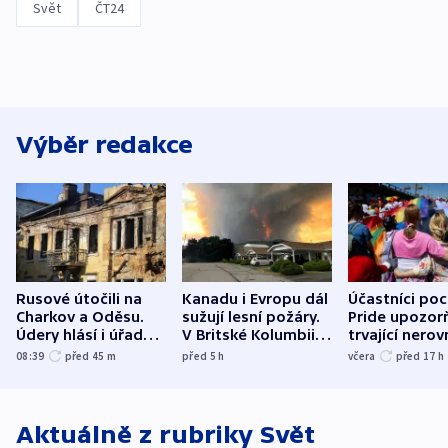
Svět
ČT24
Výběr redakce
Rusové útočili na
Kanadu i Evropu dál
Účastníci po
Charkov a Oděsu.
sužují lesní požáry.
Pride upozorň
Údery hlásí i úřady v
V Britské Kolumbii
trvající nerov
Bělgorodu
evakuovali tisíce lidí
společensko
08:39
před 45
m
před 5
h
včera
před 17
h
atmosféru
Aktuálně z rubriky
Svět