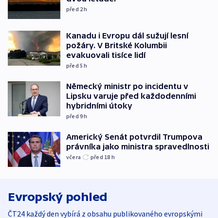
před 2
h
Kanadu i Evropu dál sužují lesní
požáry. V Britské Kolumbii
evakuovali tisíce lidí
před 5
h
Německý ministr po incidentu v
Lipsku varuje před každodenními
hybridními útoky
před 9
h
Americký Senát potvrdil Trumpova
právníka jako ministra spravedlnosti
včera
před 18
h
Evropský pohled
ČT24 každý den vybírá z obsahu publikovaného evropskými