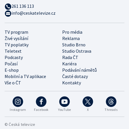
261 136 113
info@ceskatelevize.cz
TV program
Pro média
Živé vysílání
Reklama
TV poplatky
Studio Brno
Teletext
Studio Ostrava
Podcasty
Rada ČT
Počasí
Kariéra
E-shop
Podávání námětů
Mobilní a TV aplikace
Časté dotazy
Vše o ČT
Kontakty
Instagram
Facebook
YouTube
X
Threads
© Česká televize