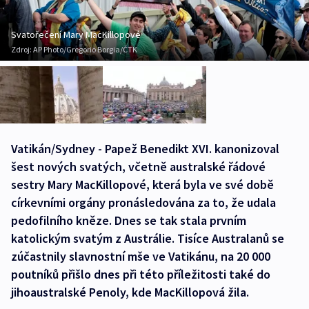
Svatořečení Mary MacKillopové
Zdroj:
AP Photo/Gregorio Borgia/ČTK
Vatikán/Sydney - Papež Benedikt XVI. kanonizoval
šest nových svatých, včetně australské řádové
sestry Mary MacKillopové, která byla ve své době
církevními orgány pronásledována za to, že udala
pedofilního kněze. Dnes se tak stala prvním
katolickým svatým z Austrálie. Tisíce Australanů se
zúčastnily slavnostní mše ve Vatikánu, na 20 000
poutníků přišlo dnes při této příležitosti také do
jihoaustralské Penoly, kde MacKillopová žila.