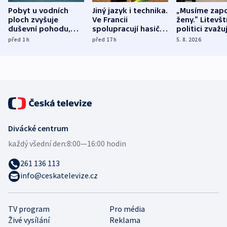
Pobyt u vodních
Jiný jazyk i technika.
„Musíme zapo
ploch zvyšuje
Ve Francii
ženy.“ Litevšt
duševní pohodu,
spolupracují hasiči z
politici zvažuj
ukázala
různých zemí
dohodu o
před 1
h
před 17
h
5. 8. 2026
mezinárodní studie
demografii
Divácké centrum
každý všední den:
8:00—16:00 hodin
261 136 113
info@ceskatelevize.cz
TV program
Pro média
Živé vysílání
Reklama