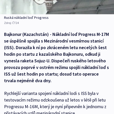
Ruská nákladní loď Progress
Zdroj:
ČT24
Bajkonur (Kazachstán) - Nákladní loď Progress M-17M
se úspěšně spojila s Mezinárodní vesmírnou stanicí
(ISS). Dorazila k ní po zkráceném letu necelých šest
hodin po startu z kazašského Bajkonuru, odkud ji
vynesla raketa Sojuz-U. Dispečeři ruského letového
provozu poprvé v ostrém režimu spojili nákladní loď s
ISS už šest hodin po startu; dosud tato operace
trvala nejméně dva dny.
Rychlejší varianta spojení nákladní lodi s ISS byla v
testovacím režimu odzkoušena už letos v létě při letu
Progressu M-16M, který je nyní připevněn k jednomu z
přistávacích uzlů mezinárodní stanice.