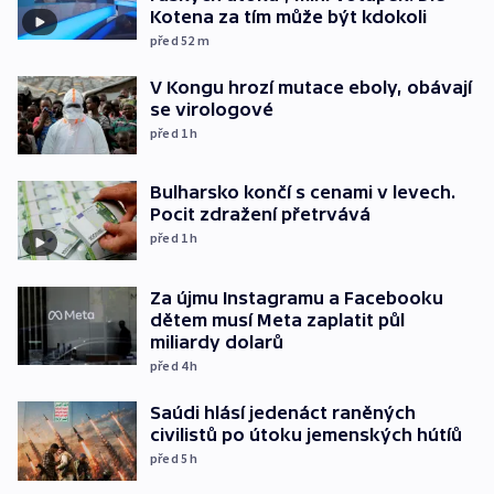
Kotena za tím může být kdokoli
před 52
m
V Kongu hrozí mutace eboly, obávají
se virologové
před 1
h
Bulharsko končí s cenami v levech.
Pocit zdražení přetrvává
před 1
h
Za újmu Instagramu a Facebooku
dětem musí Meta zaplatit půl
miliardy dolarů
před 4
h
Saúdi hlásí jedenáct raněných
civilistů po útoku jemenských hútíů
před 5
h