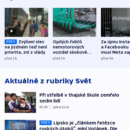
Zvýšení slev
Opilých řidičů
Za újmu Inst
VIDEO
na jízdném teď není
nemotorových
a Facebooku
priorita, zní z vlády
vozidel skokově
musí Meta zap
přibylo, nejvíc ve
půl miliardy 
před 2
h
před 3
h
před 4
h
středních Čechách
Aktuálně z rubriky
Svět
Při střelbě v thajské škole zemřelo
sedm lidí
07:33
před 11
m
Lipsko je „článkem řetězce
VIDEO
ruských útoků“, míní Votápek. Dle