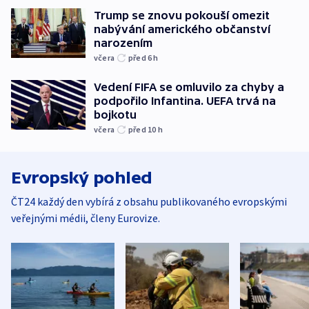
Trump se znovu pokouší omezit
nabývání amerického občanství
narozením
včera
před 6
h
Vedení FIFA se omluvilo za chyby a
podpořilo Infantina. UEFA trvá na
bojkotu
včera
před 10
h
Evropský pohled
ČT24 každý den vybírá z obsahu publikovaného evropskými
veřejnými médii, členy Eurovize.