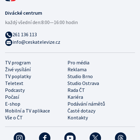
Divácké centrum
každý všední den:
8:00—16:00 hodin
261 136 113
info@ceskatelevize.cz
TV program
Pro média
Živé vysílání
Reklama
TV poplatky
Studio Brno
Teletext
Studio Ostrava
Podcasty
Rada ČT
Počasí
Kariéra
E-shop
Podávání námětů
Mobilní a TV aplikace
Časté dotazy
Vše o ČT
Kontakty