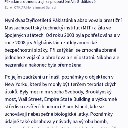
Pákistánci demonstrují za propuštění Áfíi Siddíkíové
Zdroj:
ČTK/AP/Mohammad Sajjad
Nyní dvaačtyřicetiletá Pákistánka absolvovala prestižní
Massachusettský technický institut (MIT) a žila ve
Spojených státech. Od roku 2003 byla pohřešována a v
roce 2008 ji v Afghánistánu zatkly americké
bezpečnostní složky. Při zatýkání se zmocnila zbraně
jednoho z vojáků a ohrožovala s ní ostatní. Nikoho ale
nezranila a nakonec byla přemožena.
Po jejím zadržení u ní našli poznámky o objektech v
New Yorku, které by mohly být terčem teroristických
útoků. Byly mezi nimi socha Svobody, Brooklynský
most, Wall Street, Empire State Building a výzkumné
středisko zvířecích nemocí Plum Island, kde se
uchovávají nebezpečné biologické látky. Poznámky
údajně také obsahovaly návody na výrobu bomb,