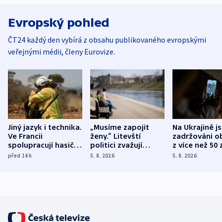
Evropský pohled
ČT24 každý den vybírá z obsahu publikovaného evropskými
veřejnými médii, členy Eurovize.
Jiný jazyk i technika.
„Musíme zapojit
Na Ukrajině j
Ve Francii
ženy.“ Litevští
zadržováni o
spolupracují hasiči z
politici zvažují
z více než 50 
různých zemí
dohodu o
Bojovali na s
před 14
h
5. 8. 2026
5. 8. 2026
demografii
Ruska