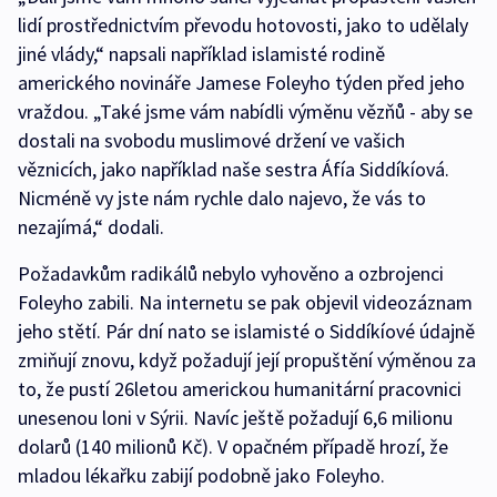
lidí prostřednictvím převodu hotovosti, jako to udělaly
jiné vlády,“ napsali například islamisté rodině
amerického novináře Jamese Foleyho týden před jeho
vraždou. „Také jsme vám nabídli výměnu vězňů - aby se
dostali na svobodu muslimové držení ve vašich
věznicích, jako například naše sestra Áfía Siddíkíová.
Nicméně vy jste nám rychle dalo najevo, že vás to
nezajímá,“ dodali.
Požadavkům radikálů nebylo vyhověno a ozbrojenci
Foleyho zabili. Na internetu se pak objevil videozáznam
jeho stětí. Pár dní nato se islamisté o Siddíkíové údajně
zmiňují znovu, když požadují její propuštění výměnou za
to, že pustí 26letou americkou humanitární pracovnici
unesenou loni v Sýrii. Navíc ještě požadují 6,6 milionu
dolarů (140 milionů Kč). V opačném případě hrozí, že
mladou lékařku zabijí podobně jako Foleyho.