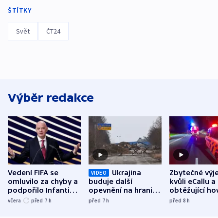
ŠTÍTKY
Svět
ČT24
Výběr redakce
Vedení FIFA se
Ukrajina
Zbytečné výj
VIDEO
omluvilo za chyby a
buduje další
kvůli eCallu a
podpořilo Infantina.
opevnění na hranici
obtěžující ho
UEFA trvá na
s Běloruskem
zdržují záchr
včera
před 7
h
před 7
h
před 8
h
bojkotu