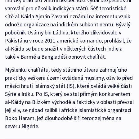
Indický úřad pro vnitřní bezpečnost vydal bezpečnostní
varování pro několik indických států. Šéf teroristické
sítě al-Káida Ajmán Zavahrí oznámil na internetu vznik
odnože organizace na indickém subkontinentu. Bývalý
pobočník Usámy bin Ládina, kterého zlikvidovalo v
Pákistánu v roce 2011 americké komando, prohlásil, že
al-Káida se bude snažit v některých částech Indie a
také v Barmě a Bangladéši obnovit chalífát.
Myšlenku chalífátu, tedy státního útvaru zahrnujícího
prakticky veškerá území ovládaná muslimy, oživilo před
měsíci hnutí Islámský stát (IS), které ovládá velké části
Sýrie a Iráku. Po IS, který se stal přímým konkurentem
al-Káidy na Blízkém východě a fakticky v oblasti převzal
její vliv, se nápad zalíbil i africké islamistické organizaci
Boko Haram, jež dlouhodobě šíří teror zejména na
severu Nigérie.