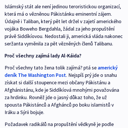
Islámský stát ale není jedinou teroristickou organizací,
která má o vězněnou Pákistánku eminentní zájem.
Údajně i Taliban, který pět let držel v zajetí amerického
vojáka Boweho Bergdahla, žádal za jeho propuštění
právě Siddíkíovou. Nedostali ji, americká vláda nakonec
seržanta vyměnila za pět vězněných členů Talibanu.
Proč všechny zajímá lady Al-Káida?
Proč všechny tato žena tolik zajímá? ptá se
americký
deník The Washington Post
. Nejspíš prý jde o snahu
získat si další stoupence mezi občany Pákistánu a
Afghánistánu, kde je Siddíkíová mnohými považována
za hrdinku. Rovněž jde o jasný důkaz toho, že už
spousta Pákistánců a Afghánců po boku islamistů v
Iráku a Sýrii bojuje.
Požadavek radikálů na propuštění vědkyně je podle