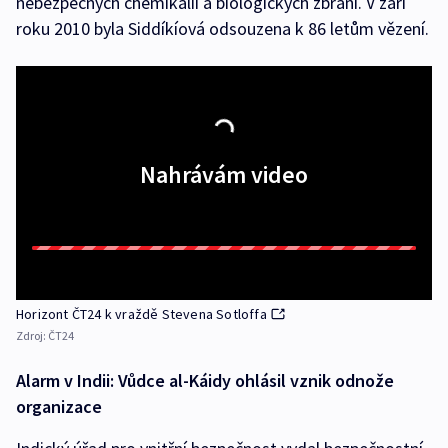
nebezpečných chemikálií a biologických zbraní. V září
roku 2010 byla Siddíkíová odsouzena k 86 letům vězení.
Nahrávám video
Horizont ČT24 k vraždě Stevena Sotloffa
Zdroj:
ČT24
Alarm v Indii: Vůdce al-Káidy ohlásil vznik odnože
organizace