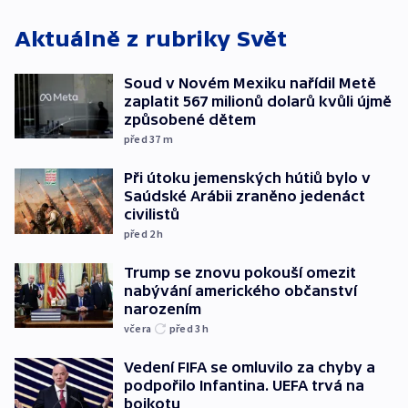
Aktuálně z rubriky
Svět
Soud v Novém Mexiku nařídil Metě
zaplatit 567 milionů dolarů kvůli újmě
způsobené dětem
před 37
m
Při útoku jemenských hútiů bylo v
Saúdské Arábii zraněno jedenáct
civilistů
před 2
h
Trump se znovu pokouší omezit
nabývání amerického občanství
narozením
včera
před 3
h
Vedení FIFA se omluvilo za chyby a
podpořilo Infantina. UEFA trvá na
bojkotu