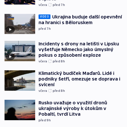
včera
před 7
h
Ukrajina buduje další opevnění
VIDEO
na hranici s Běloruskem
před 7
h
Incidenty s drony na letišti v Lipsku
vyšetřuje Německo jako úmyslný
pokus o způsobení exploze
včera
před 8
h
Klimatický budíček Maďarů. Lidé i
podniky šetří, omezuje se doprava i
svícení
včera
před 8
h
Rusko uvažuje o využití dronů
ukrajinské výroby k útokům v
Pobaltí, tvrdí Litva
před 9
h