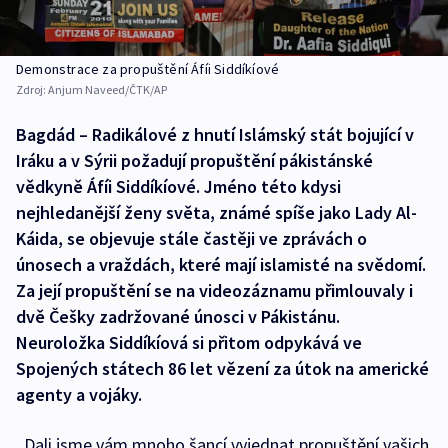
Demonstrace za propuštění Áfíi Siddíkíové
Zdroj:
Anjum Naveed/ČTK/AP
Bagdád – Radikálové z hnutí Islámský stát bojující v
Iráku a v Sýrii požadují propuštění pákistánské
vědkyně Áfíi Siddíkíové. Jméno této kdysi
nejhledanější ženy světa, známé spíše jako Lady Al-
Káida, se objevuje stále častěji ve zprávách o
únosech a vraždách, které mají islamisté na svědomí.
Za její propuštění se na videozáznamu přimlouvaly i
dvě Češky zadržované únosci v Pákistánu.
Neuroložka Siddíkíová si přitom odpykává ve
Spojených státech 86 let vězení za útok na americké
agenty a vojáky.
„Dali jsme vám mnoho šancí vyjednat propuštění vašich