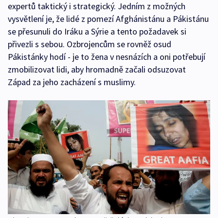
expertů taktický i strategický. Jedním z možných
vysvětlení je, že lidé z pomezí Afghánistánu a Pákistánu
se přesunuli do Iráku a Sýrie a tento požadavek si
přivezli s sebou. Ozbrojencům se rovněž osud
Pákistánky hodí - je to žena v nesnázích a oni potřebují
zmobilizovat lidi, aby hromadně začali odsuzovat
Západ za jeho zacházení s muslimy.