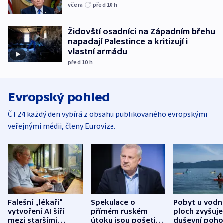
včera
před 10
h
Židovští osadníci na Západním břehu
napadají Palestince a kritizují i
vlastní armádu
před 10
h
Evropský pohled
ČT24 každý den vybírá z obsahu publikovaného evropskými
veřejnými médii, členy Eurovize.
Falešní „lékaři“
Spekulace o
Pobyt u vodn
vytvoření AI šíří
přímém ruském
ploch zvyšuje
mezi staršími
útoku jsou pošetilé,
duševní poho