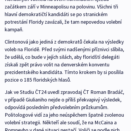
začátkem září v Minneapolisu na polovinu. Všichni tři
hlavní demokratičtí kandidáti se po stranickém
potrestání Floridy zavázali, že tam nepovedou volební
kampaň.
Clintonová jako jediná z demokratů čekala na výsledky
voleb na Floridě. Před svými nadšenými příznivci slíbila,
že udělá, co bude v jejích silách, aby floridští delegáti
získali zpět právo volit na denverském konventu
prezidentského kandidáta. Tímto krokem by si posílila
pozice o 185 floridských hlasů.
Jak ve Studiu ČT24 uvedl zpravodaj ČT Roman Bradáč,
v případě Giulianiho nejde o příliš překvapivý výsledek,
odpovídá posledním předvolebním průzkumům.
Politologové vidí za jeho neúspěchem špatně zvolenou
volební strategii. Někteří ale soudí, že na McCaina a
Romneyho v dané situaci nestačí. Voliči se podle nich