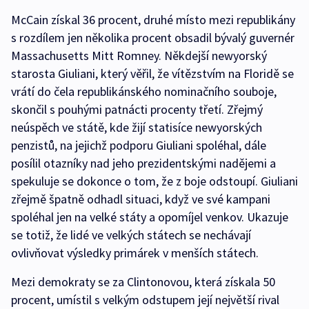
McCain získal 36 procent, druhé místo mezi republikány
s rozdílem jen několika procent obsadil bývalý guvernér
Massachusetts Mitt Romney. Někdejší newyorský
starosta Giuliani, který věřil, že vítězstvím na Floridě se
vrátí do čela republikánského nominačního souboje,
skončil s pouhými patnácti procenty třetí. Zřejmý
neúspěch ve státě, kde žijí statisíce newyorských
penzistů, na jejichž podporu Giuliani spoléhal, dále
posílil otazníky nad jeho prezidentskými nadějemi a
spekuluje se dokonce o tom, že z boje odstoupí. Giuliani
zřejmě špatně odhadl situaci, když ve své kampani
spoléhal jen na velké státy a opomíjel venkov. Ukazuje
se totiž, že lidé ve velkých státech se nechávají
ovlivňovat výsledky primárek v menších státech.
Mezi demokraty se za Clintonovou, která získala 50
procent, umístil s velkým odstupem její největší rival