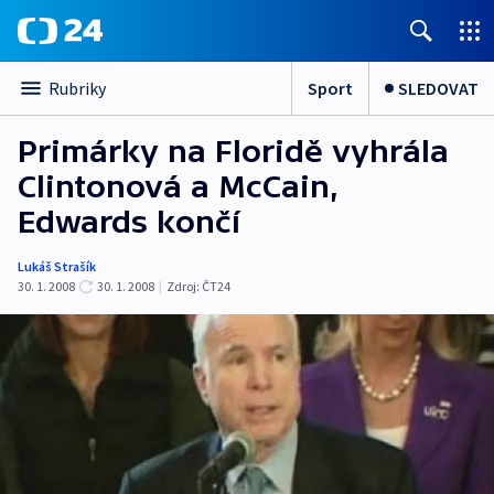
Sport
SLEDOVAT
Rubriky
Primárky na Floridě vyhrála
Clintonová a McCain,
Edwards končí
Lukáš Strašík
30. 1. 2008
30. 1. 2008
|
Zdroj:
ČT24