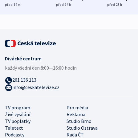
Poláky nebezpečné
míní estonský
ukázala
před 14
m
před 14
h
před 23
h
zdravotní rady
bezpečnostní
mezinárodní 
expert
Divácké centrum
každý všední den:
8:00—16:00 hodin
261 136 113
info@ceskatelevize.cz
TV program
Pro média
Živé vysílání
Reklama
TV poplatky
Studio Brno
Teletext
Studio Ostrava
Podcasty
Rada ČT