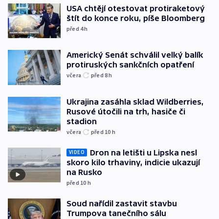
USA chtějí otestovat protiraketový
štít do konce roku, píše Bloomberg
před 4
h
Americký Senát schválil velký balík
protiruských sankčních opatření
včera
před 8
h
Ukrajina zasáhla sklad Wildberries,
Rusové útočili na trh, hasiče či
stadion
včera
před 10
h
Dron na letišti u Lipska nesl
VIDEO
skoro kilo trhaviny, indicie ukazují
na Rusko
před 10
h
Soud nařídil zastavit stavbu
Trumpova tanečního sálu