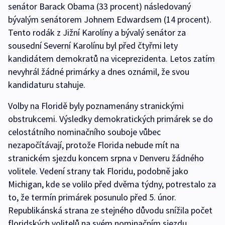
senátor Barack Obama (33 procent) následovaný
bývalým senátorem Johnem Edwardsem (14 procent).
Tento rodák z Jižní Karolíny a bývalý senátor za
sousední Severní Karolínu byl před čtyřmi lety
kandidátem demokratů na viceprezidenta. Letos zatím
nevyhrál žádné primárky a dnes oznámil, že svou
kandidaturu stahuje.
Volby na Floridě byly poznamenány stranickými
obstrukcemi. Výsledky demokratických primárek se do
celostátního nominačního souboje vůbec
nezapočítávají, protože Florida nebude mít na
stranickém sjezdu koncem srpna v Denveru žádného
volitele. Vedení strany tak Floridu, podobně jako
Michigan, kde se volilo před dvěma týdny, potrestalo za
to, že termín primárek posunulo před 5. únor.
Republikánská strana ze stejného důvodu snížila počet
floridských volitelů na svém nominačním sjezdu