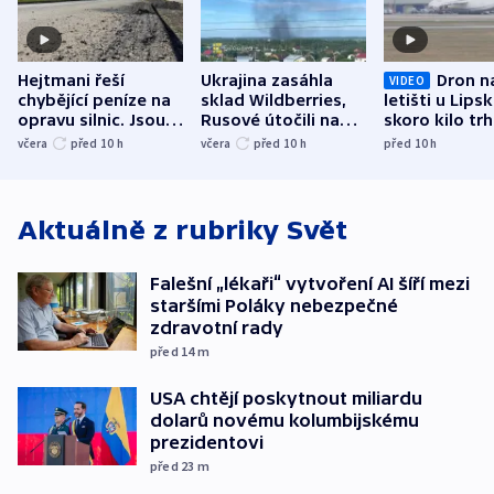
Hejtmani řeší
Ukrajina zasáhla
Dron n
VIDEO
chybějící peníze na
sklad Wildberries,
letišti u Lips
opravu silnic. Jsou
Rusové útočili na
skoro kilo trh
nenárokové, namítá
trh, hasiče či
indicie ukazuj
včera
před 10
h
včera
před 10
h
před 10
h
ministerstvo
stadion
Rusko
Aktuálně z rubriky
Svět
Falešní „lékaři“ vytvoření AI šíří mezi
staršími Poláky nebezpečné
zdravotní rady
před 14
m
USA chtějí poskytnout miliardu
dolarů novému kolumbijskému
prezidentovi
před 23
m