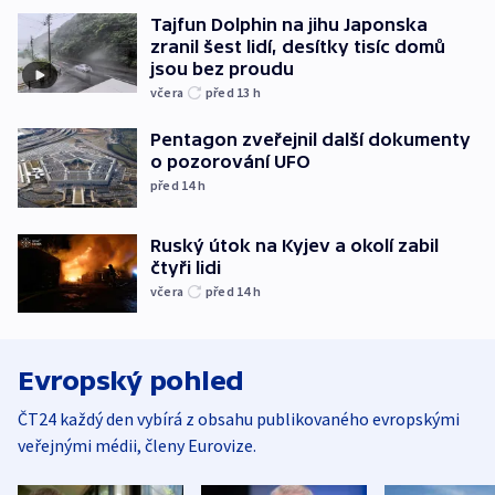
Tajfun Dolphin na jihu Japonska
zranil šest lidí, desítky tisíc domů
jsou bez proudu
včera
před 13
h
Pentagon zveřejnil další dokumenty
o pozorování UFO
před 14
h
Ruský útok na Kyjev a okolí zabil
čtyři lidi
včera
před 14
h
Evropský pohled
ČT24 každý den vybírá z obsahu publikovaného evropskými
veřejnými médii, členy Eurovize.