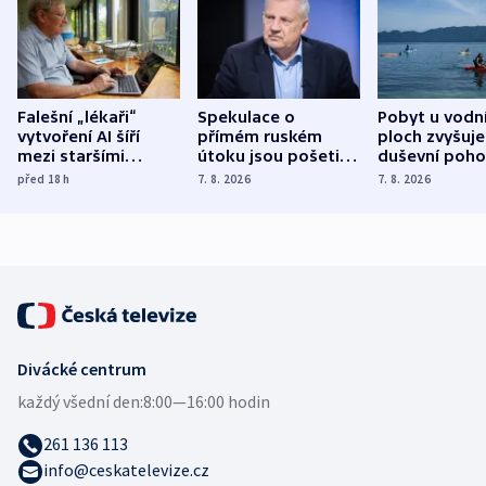
Falešní „lékaři“
Spekulace o
Pobyt u vodn
vytvoření AI šíří
přímém ruském
ploch zvyšuje
mezi staršími
útoku jsou pošetilé,
duševní poho
Poláky nebezpečné
míní estonský
ukázala
před 18
h
7. 8. 2026
7. 8. 2026
zdravotní rady
bezpečnostní
mezinárodní 
expert
Divácké centrum
každý všední den:
8:00—16:00 hodin
261 136 113
info@ceskatelevize.cz