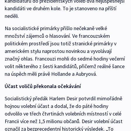
kandidaturu do prezidentských voleb dva nejúspěšnější
kandidáti ve druhém kole. To je stanoveno na příští
neděli.
Na socialistické primárky přišlo nečekaně velké
množství zájemců o hlasování. Ve francouzském
politickém prostředí jsou totiž stranické primárky v
americkém stylu naprostou novinkou a vyvolávají
značný ohlas. Francouzi mohli do sedmé hodiny večerní
volit některého z šesti kandidátů, přičemž reálné šance
na úspěch měli právě Hollande a Aubryová.
Účast voličů překonala očekávání
Socialistický předák Harlem Desir potvrdil mimořádně
hojnou volební účast a dodal, že do páté hodiny
odvolilo ve třech čtvrtinách volebních místností v celé
Francii více než 1,5 milionu občanů. Desir volební účast
označil za bezprecedentní historický výsledek. „To