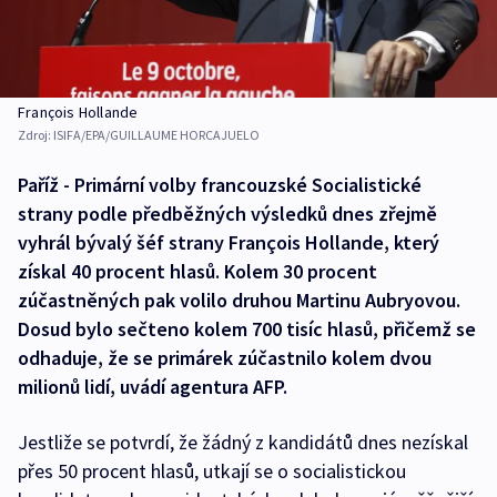
François Hollande
Zdroj:
ISIFA/EPA/GUILLAUME HORCAJUELO
Paříž - Primární volby francouzské Socialistické
strany podle předběžných výsledků dnes zřejmě
vyhrál bývalý šéf strany François Hollande, který
získal 40 procent hlasů. Kolem 30 procent
zúčastněných pak volilo druhou Martinu Aubryovou.
Dosud bylo sečteno kolem 700 tisíc hlasů, přičemž se
odhaduje, že se primárek zúčastnilo kolem dvou
milionů lidí, uvádí agentura AFP.
Jestliže se potvrdí, že žádný z kandidátů dnes nezískal
přes 50 procent hlasů, utkají se o socialistickou