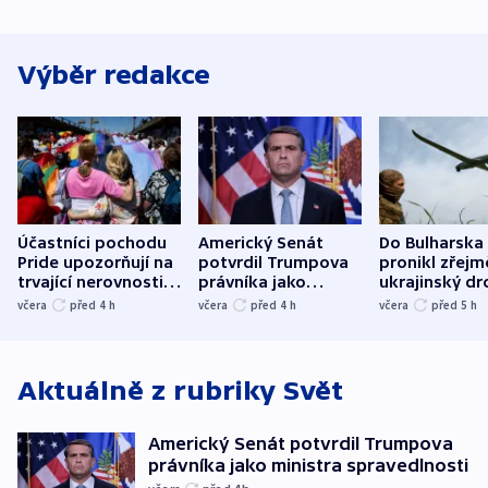
Výběr redakce
Účastníci pochodu
Americký Senát
Do Bulharska
Pride upozorňují na
potvrdil Trumpova
pronikl zřejm
trvající nerovnosti i
právníka jako
ukrajinský dr
společenskou
ministra
explodoval k
včera
před 4
h
včera
před 4
h
včera
před 5
h
atmosféru
spravedlnosti
od plynovod
Aktuálně z rubriky
Svět
Americký Senát potvrdil Trumpova
právníka jako ministra spravedlnosti