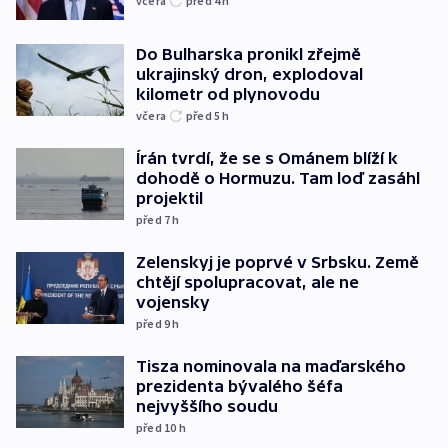
včera
před 4
h
Do Bulharska pronikl zřejmě
ukrajinský dron, explodoval
kilometr od plynovodu
včera
před 5
h
Írán tvrdí, že se s Ománem blíží k
dohodě o Hormuzu. Tam loď zasáhl
projektil
před 7
h
Zelenskyj je poprvé v Srbsku. Země
chtějí spolupracovat, ale ne
vojensky
před 9
h
Tisza nominovala na maďarského
prezidenta bývalého šéfa
nejvyššího soudu
před 10
h