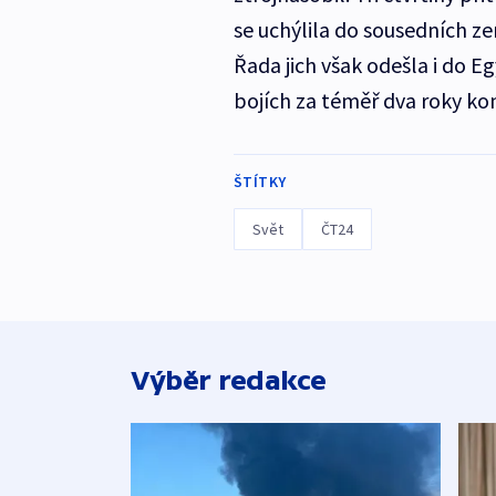
se uchýlila do sousedních ze
Řada jich však odešla i do 
bojích za téměř dva roky konfl
ŠTÍTKY
Svět
ČT24
Výběr redakce