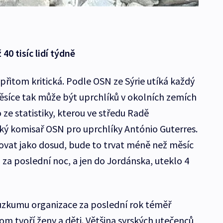
40 tisíc lidí týdně
 přitom kritická. Podle OSN ze Sýrie utíká každý
 měsíce tak může být uprchlíků v okolních zemích
 ze statistiky, kterou ve středu Radě
ký komisař OSN pro uprchlíky António Guterres.
ovat jako dosud, bude to trvat méně než měsíc
za poslední noc, a jen do Jordánska, uteklo 4
ůzkumu organizace za poslední rok téměř
itom tvoří ženy a děti. Většina syrských utečenců