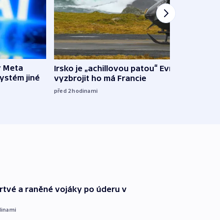
y Meta
Irsko je „achillovou patou“ Evropy,
VIDEO
systém jiné
vyzbrojit ho má Francie
pravi
před 2
hodinami
před 3
 mrtvé a raněné vojáky po úderu v
dinami