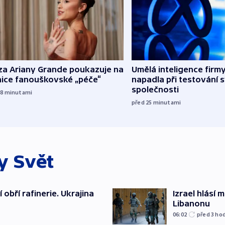
za Ariany Grande poukazuje na
Umělá inteligence firm
nice fanouškovské „péče“
napadla při testování 
společnosti
18
minutami
před 25
minutami
ky
Svět
obří rafinerie. Ukrajina
Izrael hlásí
Libanonu
06:02
před 3
ho