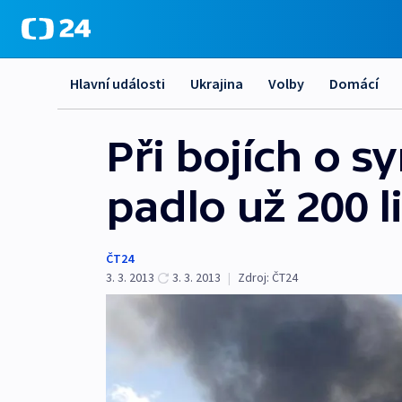
Hlavní události
Ukrajina
Volby
Domácí
Při bojích o s
padlo už 200 li
ČT24
3. 3. 2013
3. 3. 2013
|
Zdroj:
ČT24