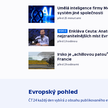
Umělá inteligence firmy M
systém jiné společnosti
před 25
minutami
Enkláva Ceuta: Ana
VIDEO
nejzranitelnějších míst Ev
před 1
hodinou
Irsko je „achillovou patou
Francie
před 2
hodinami
Evropský pohled
ČT24 každý den vybírá z obsahu publikovaného e