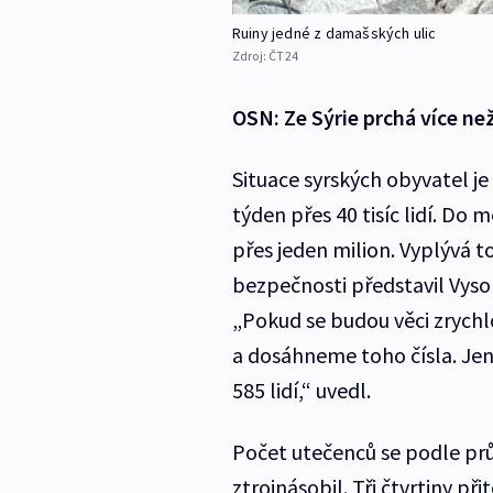
Ruiny jedné z damašských ulic
Zdroj:
ČT24
OSN: Ze Sýrie prchá více než 
Situace syrských obyvatel je
týden přes 40 tisíc lidí. Do
přes jeden milion. Vyplývá to
bezpečnosti představil Vyso
„Pokud se budou věci zrychl
a dosáhneme toho čísla. Jen 
585 lidí,“ uvedl.
Počet utečenců se podle pr
ztrojnásobil. Tři čtvrtiny př