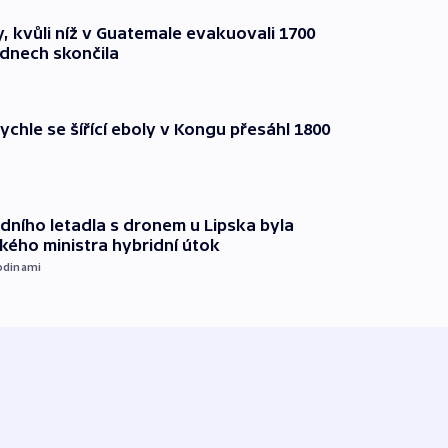
, kvůli níž v Guatemale evakuovali 1700
 dnech skončila
ychle se šířící eboly v Kongu přesáhl 1800
dního letadla s dronem u Lipska byla
ého ministra hybridní útok
odinami