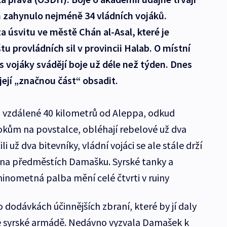
h zahynulo nejméně 34 vládních vojáků.
a úsvitu ve městě Chán al-Asal, které je
u provládních sil v provincii Halab. O místní
s vojáky svádějí boje už déle než týden. Dnes
její „značnou část“ obsadit.
vzdálené 40 kilometrů od Aleppa, odkud
útokům na povstalce, obléhají rebelové už dva
i už dva bitevníky, vládní vojáci se ale stále drží
 i na předměstích Damašku. Syrské tanky a
nometná palba mění celé čtvrti v ruiny
dodávkách účinnějších zbraní, které by jí daly
né syrské armádě. Nedávno vyzvala Damašek k