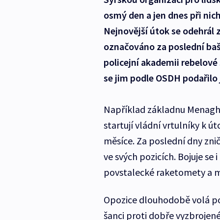
osmý den a jen dnes při nic
Nejnovější útok se odehrál z
označováno za poslední bašt
policejní akademii rebelové 
se jim podle OSDH podařilo 
Například základnu Menagh 
startují vládní vrtulníky k 
měsíce. Za poslední dny zničil
ve svých pozicích. Bojuje se
povstalecké raketomety a mi
Opozice dlouhodobě volá po 
šanci proti dobře vyzbroje