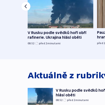
Pau
V Rusku podle svědků hoří obří
hra
rafinerie. Ukrajina hlásí oběti
před 
08:52
před 2
minutami
Aktuálně z rubri
V Rusku podle svědků hoří 
hlásí oběti
08:52
před 2
minutami