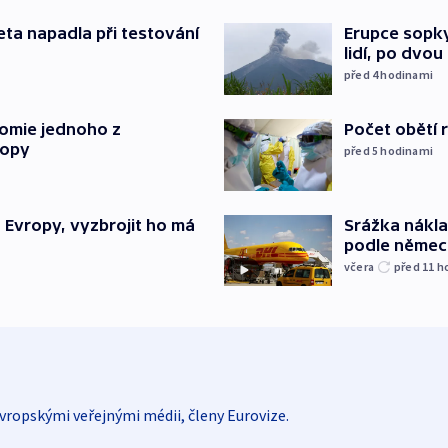
Erupce sopky
eta napadla při testování
lidí, po dvou
před 4
hodinami
tomie jednoho z
Počet obětí r
ropy
před 5
hodinami
“ Evropy, vyzbrojit ho má
Srážka nákla
podle německ
včera
před 11
h
vropskými veřejnými médii, členy Eurovize.