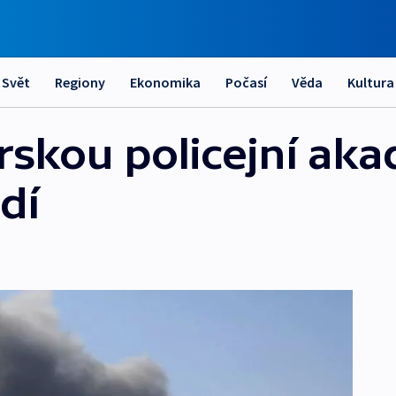
Svět
Regiony
Ekonomika
Počasí
Věda
Kultura
yrskou policejní ak
dí