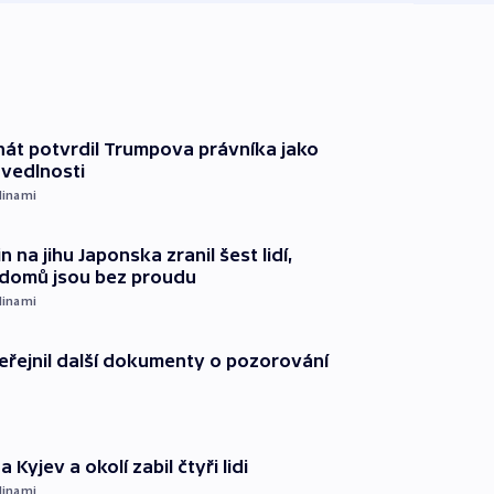
át potvrdil Trumpova právníka jako
avedlnosti
dinami
n na jihu Japonska zranil šest lidí,
c domů jsou bez proudu
dinami
řejnil další dokumenty o pozorování
 Kyjev a okolí zabil čtyři lidi
dinami