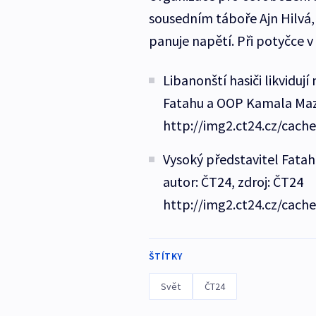
sousedním táboře Ajn Hilvá, 
panuje napětí. Při potyčce v 
Libanonští hasiči likviduj
Fatahu a OOP Kamala Maza
http://img2.ct24.cz/cach
Vysoký představitel Fata
autor: ČT24, zdroj: ČT24
http://img2.ct24.cz/cach
ŠTÍTKY
Svět
ČT24