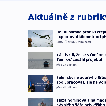
Aktuálně z rubri
Do Bulharska pronikl zřej
explodoval kilometr od p
13:05
před 39
minutami
Írán tvrdí, že se s Ománe
Tam loď zasáhl projektil
před 2
hodinami
Zelenskyj je poprvé v Srbs
spolupracovat, ale ne vo
před 4
hodinami
Tisza nominovala na maď
bývalého šéfa nejvyššího