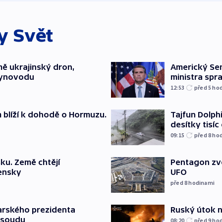
ky
Svět
mě ukrajinský dron,
Americký Sen
lynovodu
ministra spr
12:53
před 5
ho
m blíží k dohodě o Hormuzu.
Tajfun Dolphi
desítky tisí
09:15
před 8
ho
ku. Země chtějí
Pentagon zve
jensky
UFO
před 8
hodinami
Ruský útok na
arského prezidenta
 soudu
08:20
před 9
ho