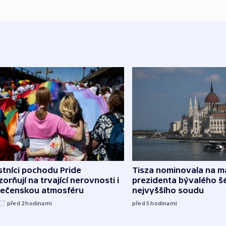
tníci pochodu Pride
Tisza nominovala na 
orňují na trvající nerovnosti i
prezidenta bývalého š
lečenskou atmosféru
nejvyššího soudu
před 2
hodinami
před 5
hodinami