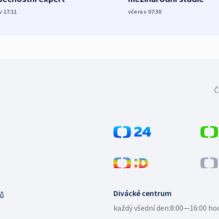
v 17:11
včera v 07:30
Č
Divácké centrum
ů
každý všední den:
8:00—16:00 ho