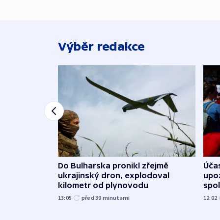
Výběr redakce
Do Bulharska pronikl zřejmě
Účas
ukrajinský dron, explodoval
upoz
kilometr od plynovodu
spo
13:05
před 39
minutami
12:02