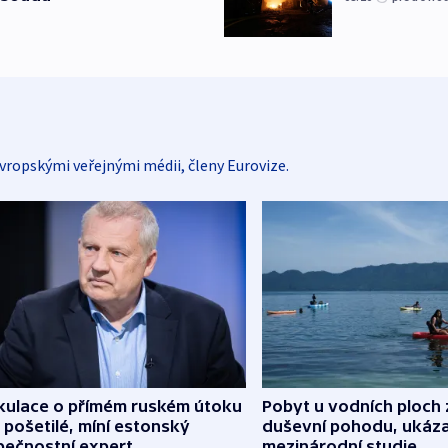
vropskými veřejnými médii, členy Eurovize.
kulace o přímém ruském útoku
Pobyt u vodních ploch 
 pošetilé, míní estonský
duševní pohodu, ukáza
pečnostní expert
mezinárodní studie