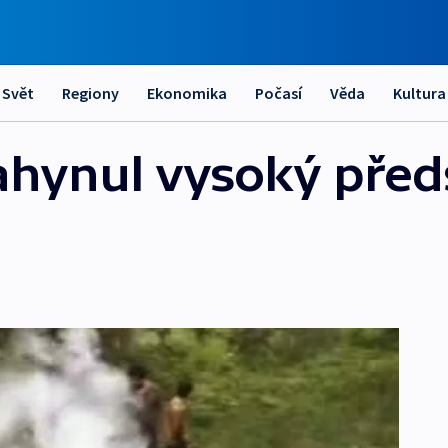
Svět
Regiony
Ekonomika
Počasí
Věda
Kultura
zahynul vysoký předs