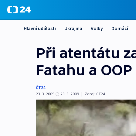
Hlavní události
Ukrajina
Volby
Domácí
Při atentátu 
Fatahu a OOP
ČT24
23. 3. 2009
23. 3. 2009
|
Zdroj:
ČT24