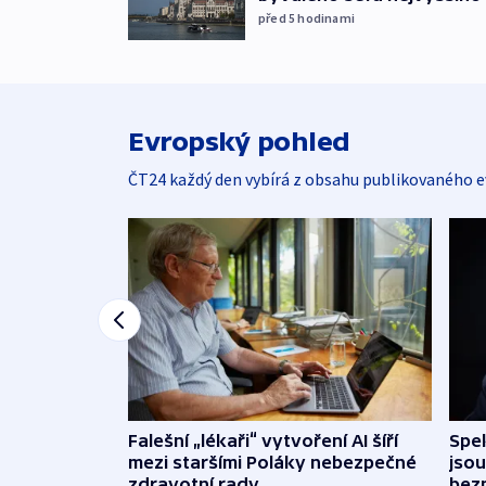
před 5
hodinami
Evropský pohled
ČT24 každý den vybírá z obsahu publikovaného e
Falešní „lékaři“ vytvoření AI šíří
Spe
mezi staršími Poláky nebezpečné
jsou
zdravotní rady
bez