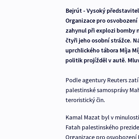
Bejrút - Vysoký představite
Organizace pro osvobození
zahynul při explozi bomby n
čtyři jeho osobní strážce. Ná
uprchlického tábora Míja Mí
politik projížděl v autě. Ml
Podle agentury Reuters zatí
palestinské samosprávy Ma
teroristický čin.
Kamal Mazat byl v minulosti
Fatah palestinského prezid
Organizace pro osvobození Pa