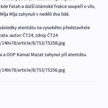
kde Fatah a další islámské frakce soupeří o vliv,
Míja Míja zahynuli v neděli dva lidé.
í následky atentátu na vysokého představitele
ta. autor: ČT24, zdroj: ČT24
e/140x78/article/8/753/75258.jpg
hu a OOP Kamal Mazat zahynul při atentátu.
e/140x78/article/8/753/75256.jpg