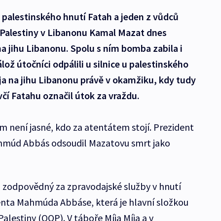
l palestinského hnutí Fatah a jeden z vůdců
 Palestiny v Libanonu Kamal Mazat dnes
a jihu Libanonu. Spolu s ním bomba zabila i
lož útočníci odpálili u silnice u palestinského
ja na jihu Libanonu právě v okamžiku, kdy tudy
uvčí Fatahu označil útok za vraždu.
m není jasné, kdo za atentátem stojí. Prezident
hmúd Abbás odsoudil Mazatovu smrt jako
 zodpovědný za zpravodajské služby v hnutí
enta Mahmúda Abbáse, která je hlavní složkou
lestiny (OOP). V táboře Míja Míja a v