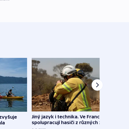
Jiný jazyk i technika. Ve Francii
zvyšuje
„Musí
spolupracují hasiči z různých zemí
la
polit
demo