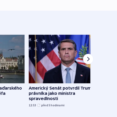
Ruský
maďarského
Americký Senát potvrdil Trumpova
čtyři 
éfa
právníka jako ministra
spravedlnosti
08:20
12:53
před 5
hodinami