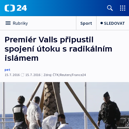
Sport
SLEDOVAT
Rubriky
Premiér Valls připustil
spojení útoku s radikálním
islámem
pet
15. 7. 2016
15. 7. 2016
|
Zdroj:
ČTK/Reuters/France24