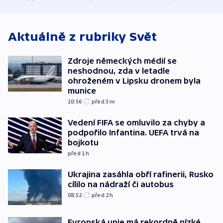
v Lipsku dronem
techniku i akce
bojkotu
byla munice
Aktuálně z rubriky
Svět
Zdroje německých médií se
neshodnou, zda v letadle
ohroženém v Lipsku dronem byla
munice
10:56
před 3
m
Vedení FIFA se omluvilo za chyby a
podpořilo Infantina. UEFA trvá na
bojkotu
před 1
h
Ukrajina zasáhla obří rafinerii, Rusko
cílilo na nádraží či autobus
08:52
před 2
h
Evropská unie má rekordně nízké