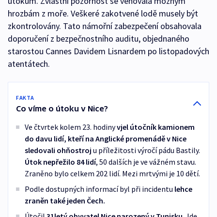
útokům. Zvláštní pozornost se věnovala možným
hrozbám z moře. Veškeré zakotvené lodě musely být
zkontrolovány. Tato námořní zabezpečení obsahovala
doporučení z bezpečnostního auditu, objednaného
starostou Cannes Davidem Lisnardem po listopadových
atentátech.
FAKTA
Co víme o útoku v Nice?
Ve čtvrtek kolem 23. hodiny
vjel útočník kamionem
do davu lidí, kteří na Anglické promenádě v Nice
sledovali ohňostroj
u příležitosti výročí pádu Bastily.
Útok nepřežilo 84 lidí
, 50 dalších je ve vážném stavu.
Zraněno bylo celkem 202 lidí. Mezi mrtvými je 10 dětí.
Podle dostupných informací byl při incidentu
lehce
zraněn také jeden Čech.
Útočil
31letý obyvatel Nice narozený v Tunisku
. Jde