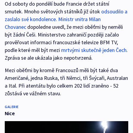
Od soboty do pondělí bude Francie držet státní
smutek. Mnoho světových státníků již útok
odsoudilo a
zaslalo své kondolence
.
Ministr vnitra Milan
Chovanec
dopoledne uvedl, že mezi oběťmi by neměli
být žádní Češi. Ministerstvo zahraničí později začalo
prověřovat informaci francouzské televize BFM TV,
podle které měl být mezi
mrtvými skutečně jeden Čech
.
Zpráva se ale ukázala jako nepotvrzená.
Mezi oběťmi by kromě Francouzů měli být také dva
Američané, jedna Ruska, tři Němci, tři Švýcaři, Australan
a Ital. Při atentátu bylo celkem 202 lidí zraněno - 52
zůstává ve vážném stavu.
GALERIE
Nice