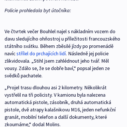
Policie prohledala byt útočníka:
Ve čtvrtek večer Bouhlel najel s nákladním vozem do
davu sledujícího ohňostroj u příležitosti francouzského
státního svátku. Během zběsilé jízdy po promenádě
navíc
střílel do prchajících lidí
. Následně jej policie
zlikvidovala. „Stihl jsem zahlédnout jeho tvář. Měl
vousy. Zdálo se, že se dobře baví,“ popsal jeden ze
svědků pachatele.
„Projel trasu dlouhou asi 2 kilometry. Několikrát
vystřelil na tři policisty. V kamionu byla nalezena
automatická pistole, zásobník, druhá automatická
pistole, dvě atrapy kalašnikovu M16, jeden nefunkční
granát, mobilní telefon a další dokumenty, které
zkoumáme,“ dodal Molins.