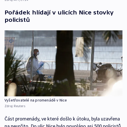
Pořádek hlídají v ulicích Nice stovky
policistů
Vyšetřovatelé na promenádě v Nice
Zdroj:
Reuters
Část promenády, ve které došlo k útoku, byla uzavřena
na neurčito. Do ulic Nice bylo povoláno asi 500 policistů,