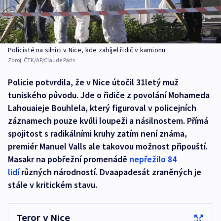
Policisté na silnici v Nice, kde zabíjel řidič v kamionu
Zdroj:
ČTK/AP/Claude Paris
Policie potvrdila, že v Nice útočil 31letý muž
tuniského původu. Jde o řidiče z povolání Mohameda
Lahouaieje Bouhlela, který figuroval v policejních
záznamech pouze kvůli loupeži a násilnostem. Přímá
spojitost s radikálními kruhy zatím není známa,
premiér Manuel Valls ale takovou možnost připouští.
Masakr na pobřežní promenádě
nepřežilo 84
lidí
různých národností. Dvaapadesát zraněných je
stále v kritickém stavu.
Teror v Nice