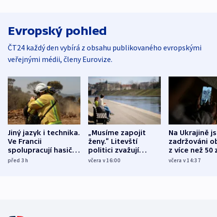
Evropský pohled
ČT24 každý den vybírá z obsahu publikovaného evropskými
veřejnými médii, členy Eurovize.
Jiný jazyk i technika.
„Musíme zapojit
Na Ukrajině j
Ve Francii
ženy.“ Litevští
zadržováni o
spolupracují hasiči z
politici zvažují
z více než 50 
různých zemí
dohodu o
Bojovali na s
před 3
h
včera v 16:00
včera v 14:37
demografii
Ruska