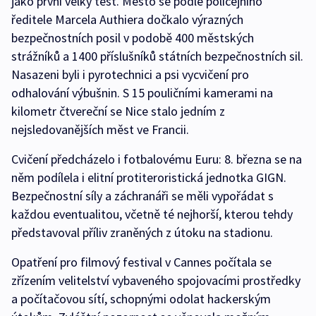
jako první velký test. Město se podle policejního
ředitele Marcela Authiera dočkalo výrazných
bezpečnostních posil v podobě 400 městských
strážníků a 1400 příslušníků státních bezpečnostních sil.
Nasazeni byli i pyrotechnici a psi vycvičení pro
odhalování výbušnin. S 15 pouličními kamerami na
kilometr čtvereční se Nice stalo jedním z
nejsledovanějších měst ve Francii.
Cvičení předcházelo i fotbalovému Euru: 8. března se na
něm podílela i elitní protiteroristická jednotka GIGN.
Bezpečnostní síly a záchranáři se měli vypořádat s
každou eventualitou, včetně té nejhorší, kterou tehdy
představoval příliv zraněných z útoku na stadionu.
Opatření pro filmový festival v Cannes počítala se
zřízením velitelství vybaveného spojovacími prostředky
a počítačovou sítí, schopnými odolat hackerským