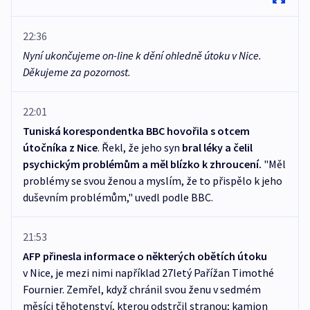
22:36
Nyní ukončujeme on-line k dění ohledně útoku v Nice.
Děkujeme za pozornost.
22:01
Tuniská korespondentka BBC hovořila s otcem
útočníka z Nice
. Řekl, že jeho syn
bral léky a čelil
psychickým problémům a měl blízko k zhroucení.
"Měl
problémy se svou ženou a myslím, že to přispělo k jeho
duševním problémům," uvedl podle BBC.
21:53
AFP přinesla informace o některých obětích útoku
v Nice, je mezi nimi například 27letý Pařížan Timothé
Fournier. Zemřel, když chránil svou ženu v sedmém
měsíci těhotenství, kterou odstrčil stranou; kamion