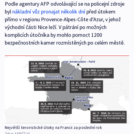
Podle agentury AFP odvolávající se na policejní zdroje
byl
nákladní vůz pronajat několik dní
před útokem
přímo v regionu Provence-Alpes-Côte d'Azur, v jehož
východní části Nice leží. V pátrání po možných
komplicích útočníka by mohlo pomoct 1200
bezpečnostních kamer rozmístěných po celém městě.
Největší teroristické útoky na Francii za poslední rok
Zdroj:
AFP/ČT24