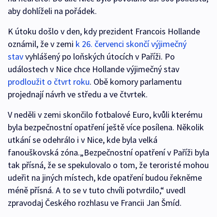
aby dohlíželi na pořádek.
K útoku došlo v den, kdy prezident Francois Hollande
oznámil, že v zemi
k 26. červenci skončí výjimečný
stav
vyhlášený po loňských útocích v Paříži. Po
událostech v Nice chce Hollande výjimečný stav
prodloužit o čtvrt roku
. Obě komory parlamentu
projednají návrh ve středu a ve čtvrtek.
V neděli v zemi skončilo fotbalové Euro, kvůli kterému
byla bezpečnostní opatření ještě více posílena. Několik
utkání se odehrálo i v Nice, kde byla velká
fanouškovská zóna.„Bezpečnostní opatření v Paříži byla
tak přísná, že se spekulovalo o tom, že teroristé mohou
udeřit na jiných místech, kde opatření budou řekněme
méně přísná. A to se v tuto chvíli potvrdilo,“ uvedl
zpravodaj Českého rozhlasu ve Francii Jan Šmíd.