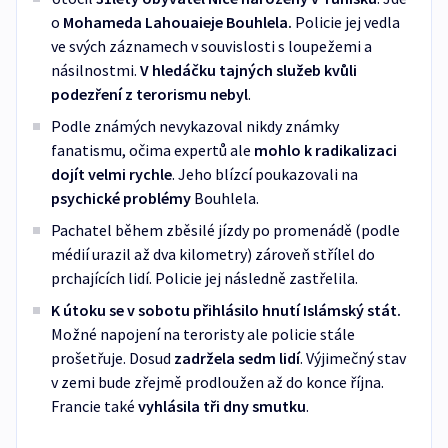
o
Mohameda Lahouaieje Bouhlela.
Policie jej vedla
ve svých záznamech v souvislosti s loupežemi a
násilnostmi.
V hledáčku tajných služeb kvůli
podezření z terorismu nebyl
.
Podle známých nevykazoval nikdy známky
fanatismu, očima expertů ale
mohlo k radikalizaci
dojít velmi rychle
. Jeho blízcí poukazovali na
psychické problémy
Bouhlela.
Pachatel během zběsilé jízdy po promenádě (podle
médií urazil až dva kilometry) zároveň střílel do
prchajících lidí. Policie jej následně zastřelila.
K útoku se v sobotu přihlásilo hnutí Islámský stát.
Možné napojení na teroristy ale policie stále
prošetřuje. Dosud
zadržela sedm lidí
. Výjimečný stav
v zemi bude zřejmě prodloužen až do konce října.
Francie také
vyhlásila tři dny smutku
.