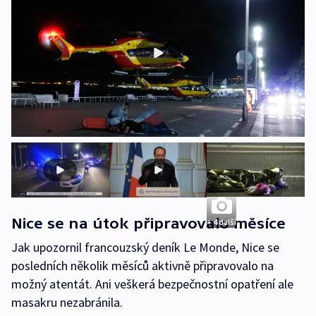
Nice se na útok připravovalo měsíce
+ 4 další
Jak upozornil francouzský deník Le Monde, Nice se
posledních několik měsíců aktivně připravovalo na
možný atentát. Ani veškerá bezpečnostní opatření ale
masakru nezabránila.