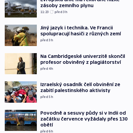
zásoby zemního plynu
11:23
před 3
h
Jiný jazyk i technika. Ve Francii
spolupracují hasiči z různých zemí
před 3
h
Na Cambridgeské univerzitě skončil
profesor obviněný z plagiátorství
před 4
h
Izraelský osadník čelí obvinění ze
zabití palestinského aktivisty
před 5
h
Povodně a sesuvy půdy si v Indii od
začátku července vyžádaly přes 130
obětí
před 6
h