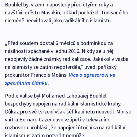
Bouhlel byl v zemi naposledy před čtyřmi roky a
navštívil město Masakin, odkud pocházel. Tunisané ho
nicméně neevidovali jako radikálního islamistu.
„Před soudem dostal 6 měsíců s podmínkou za
násilnosti spáchané v lednu 2016. Nikdy se u něj
neobjevily žádné známky radikalizace. Jakákoliv vazba
na islamisty se zatím nepotvrdila,“ uvedl pařížský
prokurátor Francois Molins.
Více o agresorovi ve
speciálním článku.
Podle Vallse byl Mohamed Lahouaiej Bouhlel
bezpochyby napojen na radikální islamistické kruhy.
Důkaz pro své tvrzení však šéf kabinetu neuvedl. Ministr
vnitra Bernard Cazeneuve vzápětí v televizním
rozhovoru prohlásil, že napojení útočníka na radikální
islamismus zatím potvrdit nemůže.