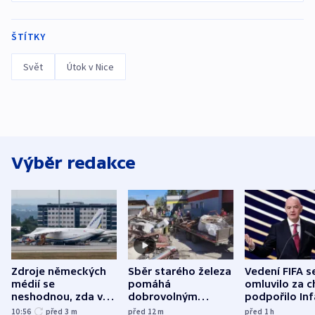
ŠTÍTKY
Svět
Útok v Nice
Výběr redakce
Zdroje německých
Sběr starého železa
Vedení FIFA s
médií se
pomáhá
omluvilo za c
neshodnou, zda v
dobrovolným
podpořilo Inf
letadle ohroženém
hasičům financovat
UEFA trvá na
10:56
před 3
m
před 12
m
před 1
h