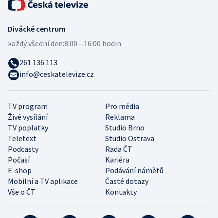
Divácké centrum
každý všední den:
8:00—16:00 hodin
261 136 113
info@ceskatelevize.cz
TV program
Pro média
Živé vysílání
Reklama
TV poplatky
Studio Brno
Teletext
Studio Ostrava
Podcasty
Rada ČT
Počasí
Kariéra
E-shop
Podávání námětů
Mobilní a TV aplikace
Časté dotazy
Vše o ČT
Kontakty