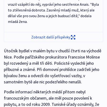
vrazil vzápětí do něj, vypráví jeho sestřenice Anais. "Byla
to ztělesněná dobrota. Zasněný mladý muž, který ale
dělal vše pro svou ženu a jejich budoucí dítě," dodala
mladá žena.
Zobrazit další příspěvky
Útočník bydlel v malém bytu v chudší čtvrti na východě
Nice. Podle pařížského prokurátora Francoise Molinse
byl rozvedený a měl tři děti. Policisté vyslechli jeho
příbuzné a známé. Při domovní prohlídce zadrželi jeho
bývalou ženu a odvezli do vyšetřovací vazby, v
samotném bytě ale nic podezřelého nenašli.
Podle informací některých médií přitom nebyl
francouzským občanem, ale měl pouze povolení k
pobytu, a to od roku 2009. Tuniské úřady oznámily, že