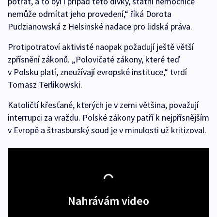
potrat, a to byl i případ této dívky, státní nemocnice
nemůže odmítat jeho provedení,“ říká Dorota
Pudzianowská z Helsinské nadace pro lidská práva.
Protipotratoví aktivisté naopak požadují ještě větší
zpřísnění zákonů. „Polovičaté zákony, které teď
v Polsku platí, zneužívají evropské instituce,“ tvrdí
Tomasz Terlikowski.
Katoličtí křesťané, kterých je v zemi většina, považují
interrupci za vraždu. Polské zákony patří k nejpřísnějším
v Evropě a štrasburský soud je v minulosti už kritizoval.
Nahrávám video