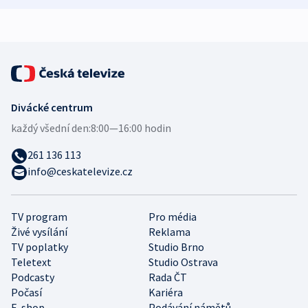
Divácké centrum
každý všední den:
8:00—16:00 hodin
261 136 113
info@ceskatelevize.cz
TV program
Pro média
Živé vysílání
Reklama
TV poplatky
Studio Brno
Teletext
Studio Ostrava
Podcasty
Rada ČT
Počasí
Kariéra
E-shop
Podávání námětů