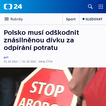
Sport
SLEDOVAT
Rubriky
Polsko musí odškodnit
znásilněnou dívku za
odpírání potratu
pet
31. 10. 2012
31. 10. 2012
|
Zdroj:
ČT24