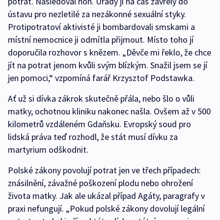
potrat. Následoval hon. Úřady ji na čas zavřely do
ústavu pro nezletilé za nezákonné sexuální styky.
Protipotratoví aktivisté ji bombardovali smskami a
místní nemocnice ji odmítla přijmout. Místo toho jí
doporučila rozhovor s knězem. „Děvče mi řeklo, že chce
jít na potrat jenom kvůli svým blízkým. Snažil jsem se jí
jen pomoci,“ vzpomíná farář Krzysztof Podstawka.
Ať už si dívka zákrok skutečně přála, nebo šlo o vůli
matky, ochotnou kliniku nakonec našla. Ovšem až v 500
kilometrů vzdáleném Gdaňsku. Evropský soud pro
lidská práva teď rozhodl, že stát musí dívku za
martyrium odškodnit.
Polské zákony povolují potrat jen ve třech případech:
znásilnění, závažné poškození plodu nebo ohrožení
života matky. Jak ale ukázal případ Agáty, paragrafy v
praxi nefungují. „Pokud polské zákony dovolují legální