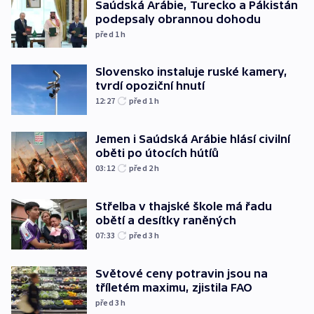
Saúdská Arábie, Turecko a Pákistán
podepsaly obrannou dohodu
před 1
h
Slovensko instaluje ruské kamery,
tvrdí opoziční hnutí
12:27
před 1
h
Jemen i Saúdská Arábie hlásí civilní
oběti po útocích hútíů
03:12
před 2
h
Střelba v thajské škole má řadu
obětí a desítky raněných
07:33
před 3
h
Světové ceny potravin jsou na
tříletém maximu, zjistila FAO
před 3
h