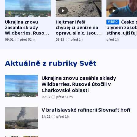
Ukrajina znovu
Hejtmani řeší
Česko 
VIDEO
zasáhla sklady
chybějící peníze na
plynem zásob
Wildberries. Rusové
opravu silnic. Jsou
stihne, ujišťu
útočili v Charkovské
nenárokové, namítá
expert. Sníže
09:02
před 51
m
09:15
před 1
h
před 1
h
oblasti
ministerstvo
však slíbit ne
Aktuálně z rubriky
Svět
Ukrajina znovu zasáhla sklady
Wildberries. Rusové útočili v
Charkovské oblasti
09:02
před 51
m
V bratislavské rafinerii Slovnaft hoří
14:22
před 1
h