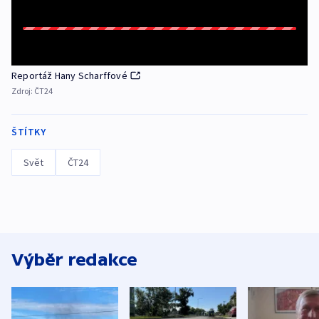
Reportáž Hany Scharffové
Zdroj:
ČT24
ŠTÍTKY
Svět
ČT24
Výběr redakce