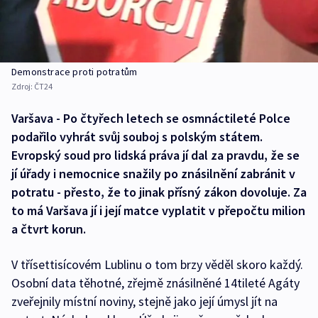
Demonstrace proti potratům
Zdroj:
ČT24
Varšava - Po čtyřech letech se osmnáctileté Polce
podařilo vyhrát svůj souboj s polským státem.
Evropský soud pro lidská práva jí dal za pravdu, že se
jí úřady i nemocnice snažily po znásilnění zabránit v
potratu - přesto, že to jinak přísný zákon dovoluje. Za
to má Varšava jí i její matce vyplatit v přepočtu milion
a čtvrt korun.
V třísettisícovém Lublinu o tom brzy věděl skoro každý.
Osobní data těhotné, zřejmě znásilněné 14tileté Agáty
zveřejnily místní noviny, stejně jako její úmysl jít na