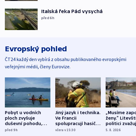
Italská řeka Pád vysychá
před 6
h
Evropský pohled
ČT24 každý den vybírá z obsahu publikovaného evropskými
veřejnými médii, členy Eurovize.
Pobyt u vodních
Jiný jazyk i technika.
„Musíme zapo
ploch zvyšuje
Ve Francii
ženy.“ Litevšt
duševní pohodu,
spolupracují hasiči z
politici zvažuj
ukázala
různých zemí
dohodu o
před 9
h
včera v 15:30
5. 8. 2026
mezinárodní studie
demografii