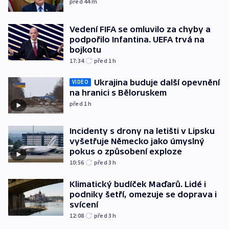
před 44
m
Vedení FIFA se omluvilo za chyby a
podpořilo Infantina. UEFA trvá na
bojkotu
17:34
před 1
h
Ukrajina buduje další opevnění
VIDEO
na hranici s Běloruskem
před 1
h
Incidenty s drony na letišti v Lipsku
vyšetřuje Německo jako úmyslný
pokus o způsobení exploze
10:56
před 3
h
Klimatický budíček Maďarů. Lidé i
podniky šetří, omezuje se doprava i
svícení
12:08
před 3
h