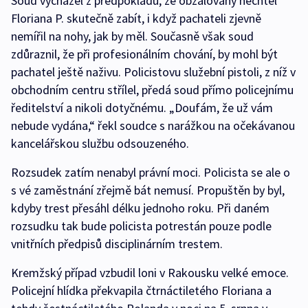
Soud vycházel z předpokladu, že obžalovaný nechtěl
Floriana P. skutečně zabít, i když pachateli zjevně
nemířil na nohy, jak by měl. Současně však soud
zdůraznil, že při profesionálním chování, by mohl být
pachatel ještě naživu. Policistovu služební pistoli, z níž v
obchodním centru střílel, předá soud přímo policejnímu
ředitelství a nikoli dotyčnému. „Doufám, že už vám
nebude vydána,“ řekl soudce s narážkou na očekávanou
kancelářskou službu odsouzeného.
Rozsudek zatím nenabyl právní moci. Policista se ale o
s vé zaměstnání zřejmě bát nemusí. Propuštěn by byl,
kdyby trest přesáhl délku jednoho roku. Při daném
rozsudku tak bude policista potrestán pouze podle
vnitřních předpisů disciplinárním trestem.
Kremžský případ vzbudil loni v Rakousku velké emoce.
Policejní hlídka překvapila čtrnáctiletého Floriana a