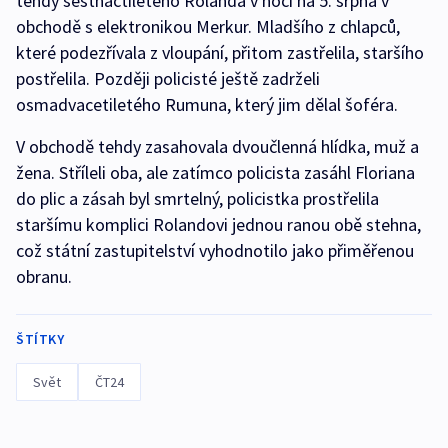
tehdy šestnáctiletého Rolanda v noci na 5. srpna v
obchodě s elektronikou Merkur. Mladšího z chlapců,
které podezřívala z vloupání, přitom zastřelila, staršího
postřelila. Později policisté ještě zadrželi
osmadvacetiletého Rumuna, který jim dělal šoféra.
V obchodě tehdy zasahovala dvoučlenná hlídka, muž a
žena. Stříleli oba, ale zatímco policista zasáhl Floriana
do plic a zásah byl smrtelný, policistka prostřelila
staršímu komplici Rolandovi jednou ranou obě stehna,
což státní zastupitelství vyhodnotilo jako přiměřenou
obranu.
ŠTÍTKY
Svět
ČT24