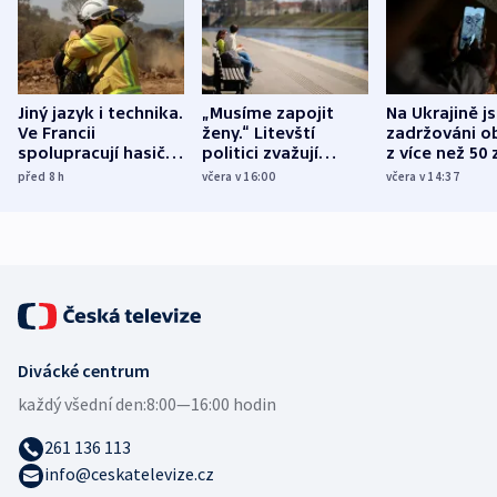
Jiný jazyk i technika.
„Musíme zapojit
Na Ukrajině j
Ve Francii
ženy.“ Litevští
zadržováni o
spolupracují hasiči z
politici zvažují
z více než 50 
různých zemí
dohodu o
Bojovali na s
před 8
h
včera v 16:00
včera v 14:37
demografii
Ruska
Divácké centrum
každý všední den:
8:00—16:00 hodin
261 136 113
info@ceskatelevize.cz