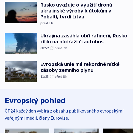
Rusko uvažuje o využití dronů
ukrajinské výroby k útokům v
Pobaltí, tvrdí Litva
před 3
h
Ukrajina zasáhla obří rafinerii, Rusko
cílilo na nádraží či autobus
08:52
před 7
h
Evropská unie má rekordně nízké
zásoby zemního plynu
11:23
před 8
h
Evropský pohled
ČT24 každý den vybírá z obsahu publikovaného evropskými
veřejnými médii, členy Eurovize.