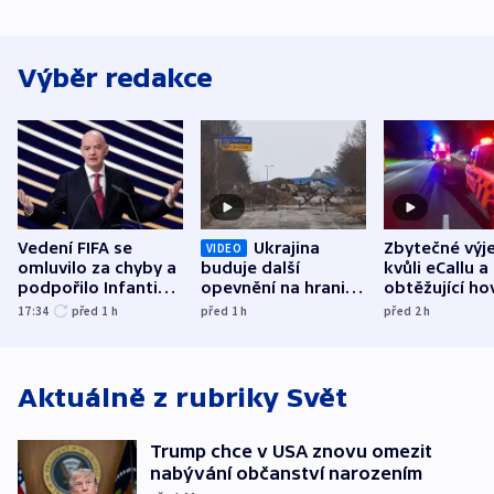
Výběr redakce
Vedení FIFA se
Ukrajina
Zbytečné výj
VIDEO
omluvilo za chyby a
buduje další
kvůli eCallu a
podpořilo Infantina.
opevnění na hranici
obtěžující ho
UEFA trvá na
s Běloruskem
zdržují záchr
17:34
před 1
h
před 1
h
před 2
h
bojkotu
Aktuálně z rubriky
Svět
Trump chce v USA znovu omezit
nabývání občanství narozením