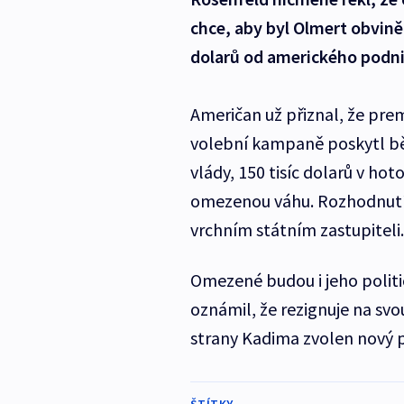
chce, aby byl Olmert obviněn
dolarů od amerického podni
Američan už přiznal, že pre
volební kampaně poskytl bě
vlády, 150 tisíc dolarů v hot
omezenou váhu. Rozhodnutí
vrchním státním zastupiteli.
Omezené budou i jeho politic
oznámil, že rezignuje na svo
strany Kadima zvolen nový 