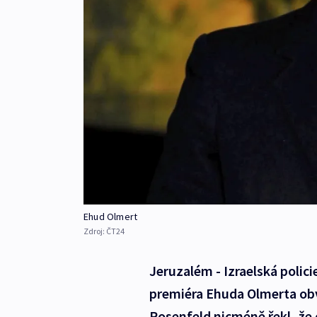
Ehud Olmert
Zdroj:
ČT24
Jeruzalém - Izraelská polici
premiéra Ehuda Olmerta obvi
Rosenfeld nicméně řekl, že of