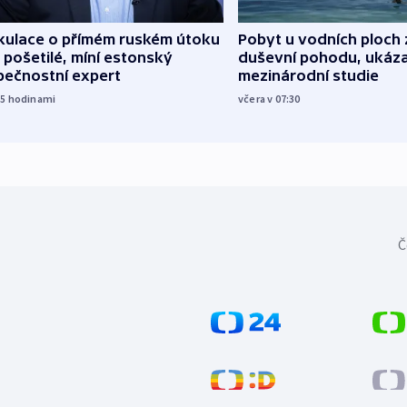
kulace o přímém ruském útoku
Pobyt u vodních ploch 
 pošetilé, míní estonský
duševní pohodu, ukáza
pečnostní expert
mezinárodní studie
15
hodinami
včera v 07:30
Č