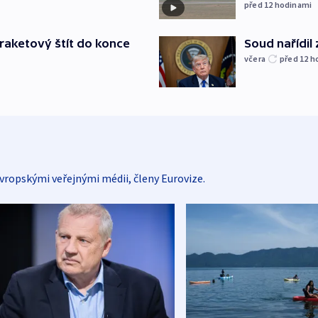
před 12
hodinami
iraketový štít do konce
Soud nařídil
včera
před 12
h
vropskými veřejnými médii, členy Eurovize.