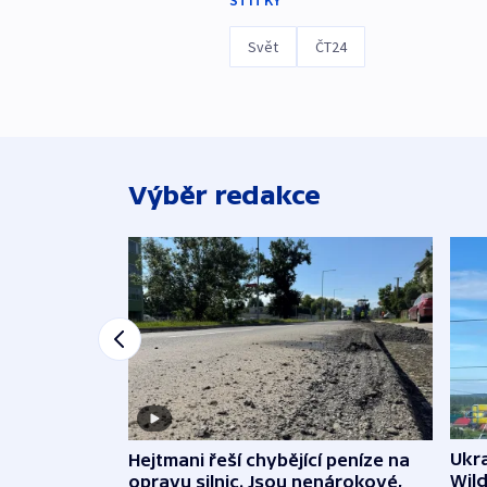
ŠTÍTKY
Svět
ČT24
Výběr redakce
Ukra
Hejtmani řeší chybějící peníze na
Wild
opravu silnic. Jsou nenárokové,