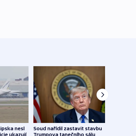
Lipska nesl
Soud nařídil zastavit stavbu
Žido
icie ukazují
Trumpova tanečního sálu
břehu