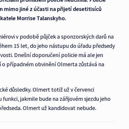
 mimo jiné z účasti na přijetí desetitisíců
katele Morrise Talanskyho.
miérovi v podobě půjček a sponzorských darů na
hem 15 let, do jeho nástupu do úřadu předsedy
ovosti. Dnešní doporučení policie má ale jen
 o případném obvinění Olmerta zůstává na
ké důsledky. Olmert totiž už v červenci
u funkci, jakmile bude na zářijovém sjezdu jeho
předseda. Olmert už kandidovat nebude.