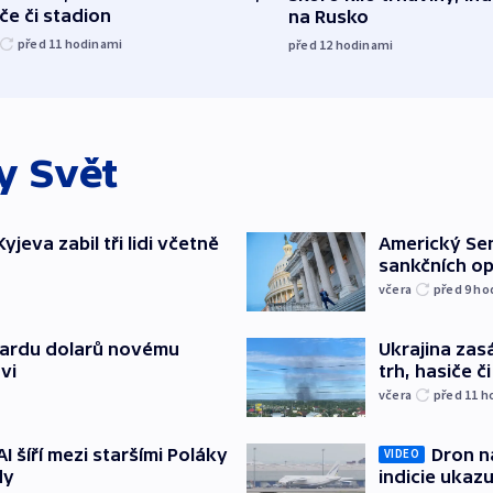
če či stadion
na Rusko
před 11
hodinami
před 12
hodinami
ky
Svět
jeva zabil tři lidi včetně
Americký Sen
sankčních op
včera
před 9
ho
liardu dolarů novému
Ukrajina zasá
vi
trh, hasiče č
včera
před 11
h
AI šíří mezi staršími Poláky
Dron na
VIDEO
dy
indicie ukazu