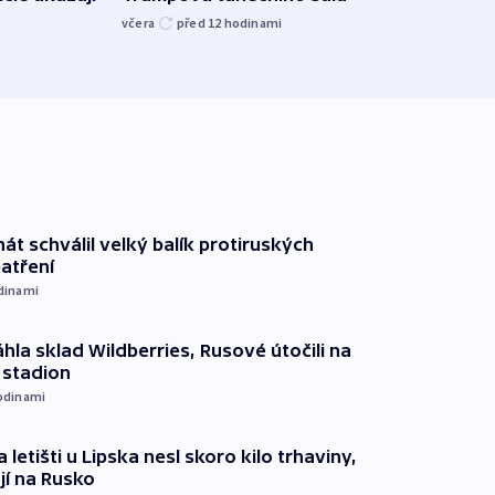
kriti
včera
před 12
hodinami
před 1
át schválil velký balík protiruských
atření
dinami
hla sklad Wildberries, Rusové útočili na
i stadion
odinami
 letišti u Lipska nesl skoro kilo trhaviny,
jí na Rusko