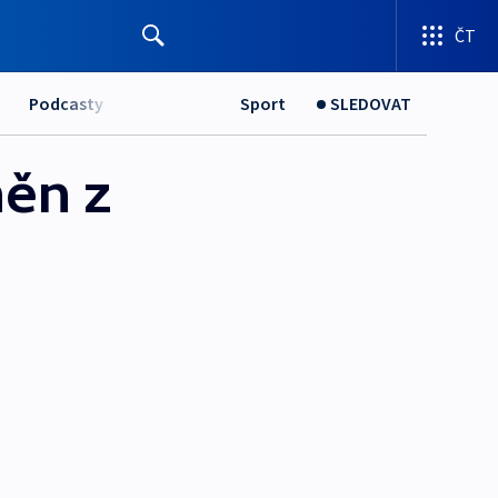
ČT
Podcasty
Sport
SLEDOVAT
něn z