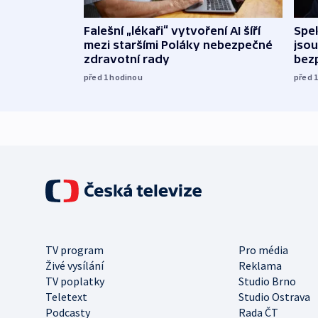
Falešní „lékaři“ vytvoření AI šíří
Spe
mezi staršími Poláky nebezpečné
jsou
zdravotní rady
bez
před 1
hodinou
před 
TV program
Pro média
Živé vysílání
Reklama
TV poplatky
Studio Brno
Teletext
Studio Ostrava
Podcasty
Rada ČT