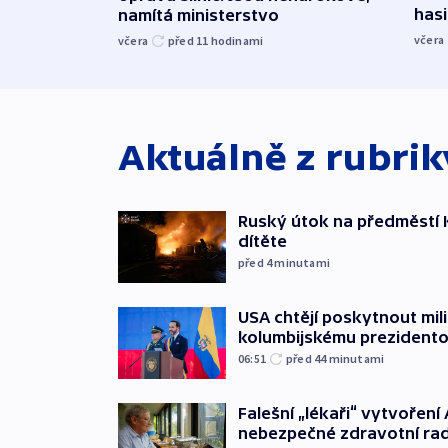
hasi
namítá ministerstvo
včera
včera
před 11
hodinami
Aktuálně z rubri
Ruský útok na předměstí Ky
dítěte
před 4
minutami
USA chtějí poskytnout mi
kolumbijskému prezidento
06:51
před 44
minutami
Falešní „lékaři“ vytvoření 
nebezpečné zdravotní ra