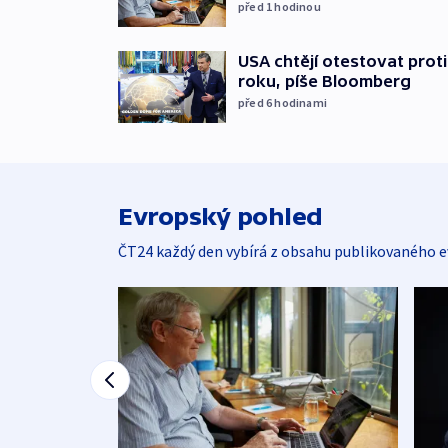
před 1
hodinou
USA chtějí otestovat prot
roku, píše Bloomberg
před 6
hodinami
Evropský pohled
ČT24 každý den vybírá z obsahu publikovaného e