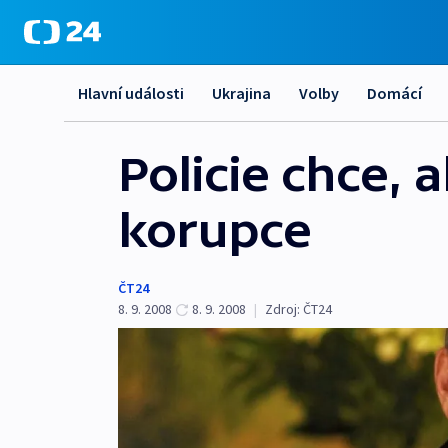
Hlavní události
Ukrajina
Volby
Domácí
Policie chce, 
korupce
ČT24
8. 9. 2008
8. 9. 2008
|
Zdroj:
ČT24