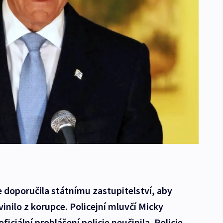
e doporučila státnímu zastupitelství, aby
nilo z korupce. Policejní mluvčí Micky
iciální prohlášení policie neučinila. Policie