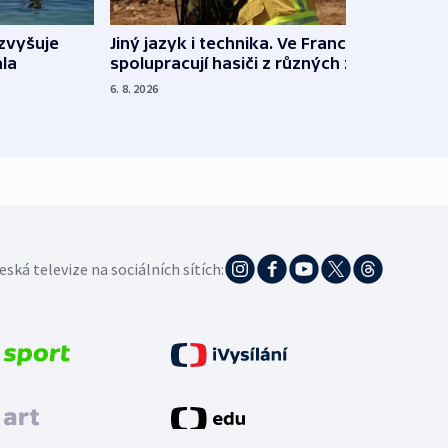
Jiný jazyk i technika. Ve Francii
zvyšuje
„Musí
spolupracují hasiči z různých zemí
la
polit
demo
6. 8. 2026
5. 8. 20
eská televize na sociálních sítích: