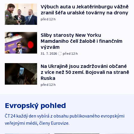
Výbuch auta u Jekatěrinburgu vážně
zranil šéfa uralské továrny na drony
před 12
h
Sliby starosty New Yorku
Mamdaniho čelí žalobě i finančním
výzvám
31. 7. 2026
před 12
h
Na Ukrajině jsou zadržováni občané
z více než 50 zemí. Bojovali na straně
Ruska
před 12
h
Evropský pohled
ČT24 každý den vybírá z obsahu publikovaného evropskými
veřejnými médii, členy Eurovize.