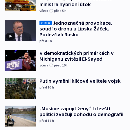
ministra hybridní útok
včera
před 5
h
Jednoznačná provokace,
VIDEO
soudí o dronu u Lipska Žáček.
Podezřívá Rusko
před 8
h
V demokratických primárkách v
Michiganu zvítězil El-Sayed
včera
před 10
h
Putin vyměnil klíčové velitele vojsk
před 10
h
„Musíme zapojit ženy.“ Litevští
politici zvažují dohodu o demografii
před 11
h