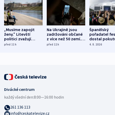
„Musíme zapojit
Na Ukrajině jsou
Španělský
ženy.“ Litevští
zadržováni občané
pořadatel fes
politici zvažují
z více než 50 zemí.
dostal pokut
dohodu o
Bojovali na straně
nekalé prakti
před 11
h
před 12
h
4. 8. 2026
demografii
Ruska
Divácké centrum
každý všední den:
8:00—16:00 hodin
261 136 113
info@ceskatelevize.cz