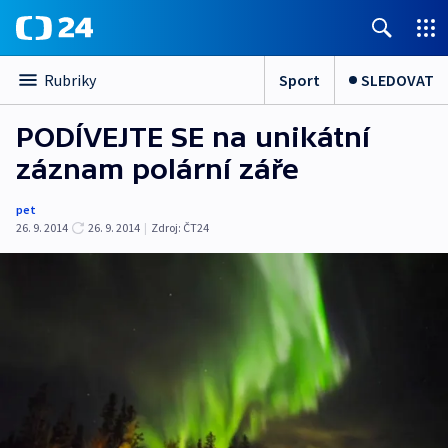
Sport
SLEDOVAT
Rubriky
PODÍVEJTE SE na unikátní
záznam polární záře
pet
26. 9. 2014
26. 9. 2014
|
Zdroj:
ČT24