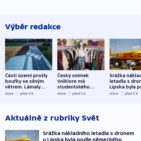
Výběr redakce
Částí území prošly
Český snímek
Srážka nákla
bouřky se silným
Volklore má
letadla s dr
větrem. Lámaly
studentského
Lipska byla p
stromy a poničily
Oscara, zabojuje o
německého mi
včera
před 4
h
včera
před 5
h
včera
před 5
h
střechu
cenu za krátký film
hybridní útok
Aktuálně z rubriky
Svět
Srážka nákladního letadla s dronem
u Lipska byla podle německého