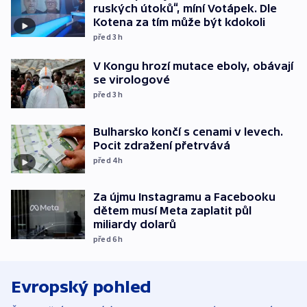
ruských útoků“, míní Votápek. Dle
Kotena za tím může být kdokoli
před 3
h
V Kongu hrozí mutace eboly, obávají
se virologové
před 3
h
Bulharsko končí s cenami v levech.
Pocit zdražení přetrvává
před 4
h
Za újmu Instagramu a Facebooku
dětem musí Meta zaplatit půl
miliardy dolarů
před 6
h
Evropský pohled