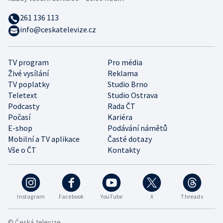
261 136 113
info@ceskatelevize.cz
TV program
Pro média
Živé vysílání
Reklama
TV poplatky
Studio Brno
Teletext
Studio Ostrava
Podcasty
Rada ČT
Počasí
Kariéra
E-shop
Podávání námětů
Mobilní a TV aplikace
Časté dotazy
Vše o ČT
Kontakty
Instagram
Facebook
YouTube
X
Threads
© Česká televize