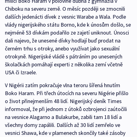
milicí Boko Haram v polovině dubna z gymnázia v
Chiboku na severu země. O měsíc později se zmocnili
dalších jedenácti dívek z vesnic Warabe a Wala. Podle
vlády nigerijského státu Borno, kde k únosům došlo, se
nejméně 53 dívkám podařilo ze zajetí uniknout. Únosci
dali najevo, že unesené dívky hodlají buď prodat na
černém trhu s otroky, anebo využívat jako sexuální
otrokyně. Nigerijské vládě s pátráním po unesených
školačkách pomáhají experti z několika zemí včetně
USA či Izraele.
V Nigérii zatím pokračuje vlna teroru šířená hnutím
Boko Haram. Při třech útocích na severu Nigérie přišlo
o život přinejmenším 48 lidí. Nigerijský deník Times
informoval, že při jednom z útoků ozbrojenci zaútočili
na vesnice Alagarno a Bulakurbe, zabili tam 18 lidí a
všechny domy zapálili. Dalších až 30 lidí zemřelo ve
vesnici Shawa, kde v plamenech skončily také zásoby