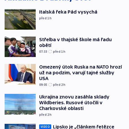
Italská řeka Pád vysychá
před 1
h
Střelba v thajské škole má řadu
obětí
07:33
před 1
h
Omezený útok Ruska na NATO hrozí
už na podzim, varují tajné služby
USA
09:05
před 2
h
Ukrajina znovu zasáhla sklady
Wildberies. Rusové útočili v
Charkovské oblasti
před 2
h
Lipsko je „článkem řetězce
VIDEO