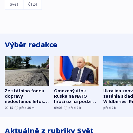
Svět
ČT24
Výběr redakce
Ze státního fondu
Omezený útok
Ukrajina zno
dopravy
Ruska na NATO
zasáhla skla
nedostanou letos
hrozí už na podzim,
Wildberies. 
kraje na silnice ani
varují tajné služby
útočili v Cha
09:15
před 30
m
09:05
před 2
h
před 2
h
korunu, řekl Půta
USA
oblasti
Aktuálně z rubriky
Svět