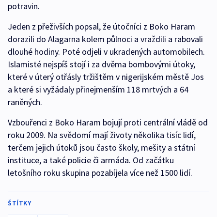
potravin.
Jeden z přeživších popsal, že útočníci z Boko Haram
dorazili do Alagarna kolem půlnoci a vraždili a rabovali
dlouhé hodiny. Poté odjeli v ukradených automobilech.
Islamisté nejspíš stojí i za dvěma bombovými útoky,
které v úterý otřásly tržištěm v nigerijském městě Jos
a které si vyžádaly přinejmenším 118 mrtvých a 64
raněných.
Vzbouřenci z Boko Haram bojují proti centrální vládě od
roku 2009. Na svědomí mají životy několika tisíc lidí,
terčem jejich útoků jsou často školy, mešity a státní
instituce, a také policie či armáda. Od začátku
letošního roku skupina pozabíjela více než 1500 lidí.
ŠTÍTKY