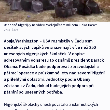
Unesené Nigerijky na videu zveřejněném milicemi Boko Haram
Zdroj:
ČT24
Abuja/Washington – USA rozmístily v Čadu osm
desítek svých vojáků ve snaze najít více než 250
unesených nigerijských školaček. V dopise
adresovaném Kongresu to oznámil prezident Barack
Obama. Posádka bude podporovat zpravodajské a
pátrací operace a průzkumné lety nad severní Nigérií
a přilehlými oblastmi. Jednotky podle Obamy
zůstanou v Čadu, dokud bude jejich podpora při
pátrání po unesených potřeba.
Nigerijské školačky unesli povstalci z islamistických