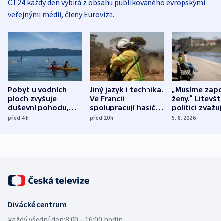
ČT24 každý den vybírá z obsahu publikovaného evropskými
veřejnými médii, členy Eurovize.
Pobyt u vodních
Jiný jazyk i technika.
„Musíme zapo
ploch zvyšuje
Ve Francii
ženy.“ Litevšt
duševní pohodu,
spolupracují hasiči z
politici zvažuj
ukázala
různých zemí
dohodu o
před 4
h
před 20
h
5. 8. 2026
mezinárodní studie
demografii
Divácké centrum
každý všední den:
8:00—16:00 hodin