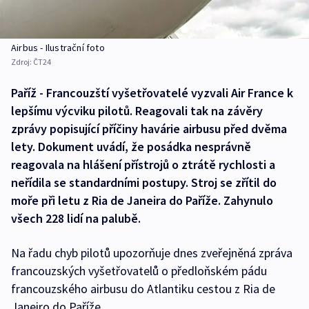
Airbus - Ilustrační foto
Zdroj:
ČT24
Paříž - Francouzští vyšetřovatelé vyzvali Air France k
lepšímu výcviku pilotů. Reagovali tak na závěry
zprávy popisující příčiny havárie airbusu před dvěma
lety. Dokument uvádí, že posádka nesprávně
reagovala na hlášení přístrojů o ztrátě rychlosti a
neřídila se standardními postupy. Stroj se zřítil do
moře při letu z Ria de Janeira do Paříže. Zahynulo
všech 228 lidí na palubě.
Na řadu chyb pilotů upozorňuje dnes zveřejněná zpráva
francouzských vyšetřovatelů o předloňském pádu
francouzského airbusu do Atlantiku cestou z Ria de
Janeiro do Paříže.