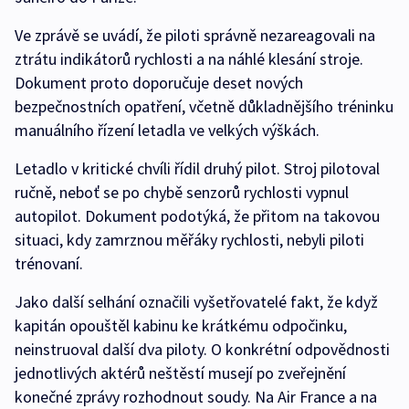
Ve zprávě se uvádí, že piloti správně nezareagovali na
ztrátu indikátorů rychlosti a na náhlé klesání stroje.
Dokument proto doporučuje deset nových
bezpečnostních opatření, včetně důkladnějšího tréninku
manuálního řízení letadla ve velkých výškách.
Letadlo v kritické chvíli řídil druhý pilot. Stroj pilotoval
ručně, neboť se po chybě senzorů rychlosti vypnul
autopilot. Dokument podotýká, že přitom na takovou
situaci, kdy zamrznou měřáky rychlosti, nebyli piloti
trénovaní.
Jako další selhání označili vyšetřovatelé fakt, že když
kapitán opouštěl kabinu ke krátkému odpočinku,
neinstruoval další dva piloty. O konkrétní odpovědnosti
jednotlivých aktérů neštěstí musejí po zveřejnění
konečné zprávy rozhodnout soudy. Na Air France a na