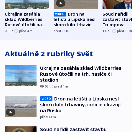
Ukrajina zasáhla
Dron na
Soud nařídil
VIDEO
sklad Wildberries,
letišti u Lipska nesl
zastavit stav
Rusové útočili na
skoro kilo trhaviny,
Trumpova
trh, hasiče či
indicie ukazují na
tanečního sá
09:02
před 4
m
před 13
m
17:21
před 15
stadion
Rusko
Aktuálně z rubriky
Svět
Ukrajina zasáhla sklad Wildberries,
Rusové útočili na trh, hasiče či
stadion
09:02
před 4
m
Dron na letišti u Lipska nesl
VIDEO
skoro kilo trhaviny, indicie ukazují
na Rusko
před 13
m
Soud nařídil zastavit stavbu