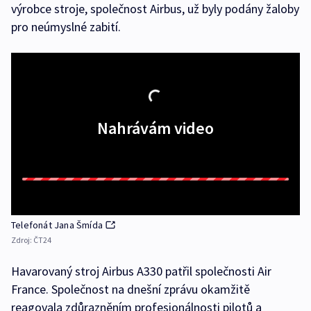
výrobce stroje, společnost Airbus, už byly podány žaloby
pro neúmyslné zabití.
Nahrávám video
Telefonát Jana Šmída
Zdroj:
ČT24
Havarovaný stroj Airbus A330 patřil společnosti Air
France. Společnost na dnešní zprávu okamžitě
reagovala zdůrazněním profesionálnosti pilotů a