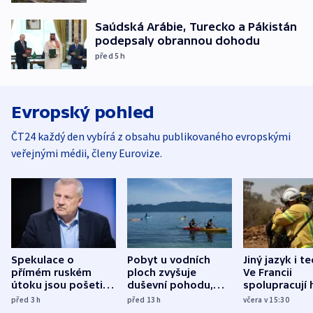
Saúdská Arábie, Turecko a Pákistán
podepsaly obrannou dohodu
před 5
h
Evropský pohled
ČT24 každý den vybírá z obsahu publikovaného evropskými
veřejnými médii, členy Eurovize.
Spekulace o
Pobyt u vodních
Jiný jazyk i t
přímém ruském
ploch zvyšuje
Ve Francii
útoku jsou pošetilé,
duševní pohodu,
spolupracují h
míní estonský
ukázala
různých zemí
před 3
h
před 13
h
včera v 15:30
bezpečnostní
mezinárodní studie