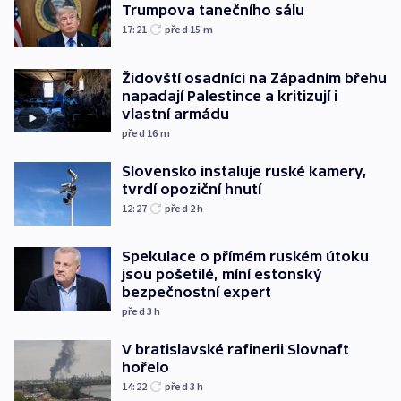
Trumpova tanečního sálu
17:21
před 15
m
Židovští osadníci na Západním břehu
napadají Palestince a kritizují i
vlastní armádu
před 16
m
Slovensko instaluje ruské kamery,
tvrdí opoziční hnutí
12:27
před 2
h
Spekulace o přímém ruském útoku
jsou pošetilé, míní estonský
bezpečnostní expert
před 3
h
V bratislavské rafinerii Slovnaft
hořelo
14:22
před 3
h