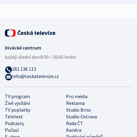
expert
Divácké centrum
každý všední den:
8:00—16:00 hodin
261 136 113
info@ceskatelevize.cz
TV program
Pro média
Živé vysílání
Reklama
TV poplatky
Studio Brno
Teletext
Studio Ostrava
Podcasty
Rada ČT
Počasí
Kariéra
E-shop
Podávání námětů