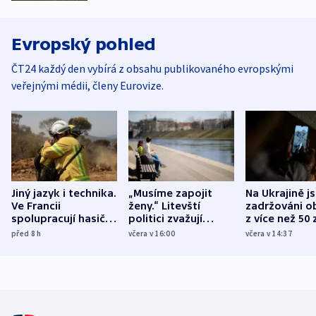
Evropský pohled
ČT24 každý den vybírá z obsahu publikovaného evropskými
veřejnými médii, členy Eurovize.
Jiný jazyk i technika.
„Musíme zapojit
Na Ukrajině j
Ve Francii
ženy.“ Litevští
zadržováni o
spolupracují hasiči z
politici zvažují
z více než 50 
různých zemí
dohodu o
Bojovali na s
před 8
h
včera v 16:00
včera v 14:37
demografii
Ruska