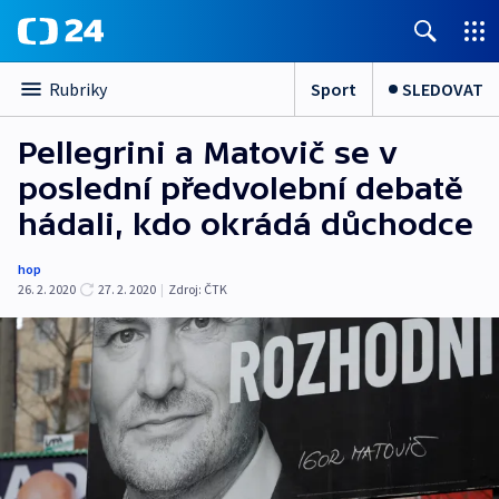
Sport
SLEDOVAT
Rubriky
Pellegrini a Matovič se v
poslední předvolební debatě
hádali, kdo okrádá důchodce
hop
26. 2. 2020
27. 2. 2020
|
Zdroj:
ČTK