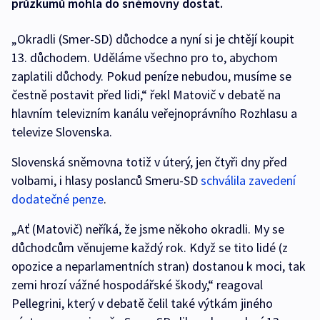
průzkumů mohla do sněmovny dostat.
„Okradli (Smer-SD) důchodce a nyní si je chtějí koupit
13. důchodem. Uděláme všechno pro to, abychom
zaplatili důchody. Pokud peníze nebudou, musíme se
čestně postavit před lidi,“ řekl Matovič v debatě na
hlavním televizním kanálu veřejnoprávního Rozhlasu a
televize Slovenska.
Slovenská sněmovna totiž v úterý, jen čtyři dny před
volbami, i hlasy poslanců Smeru-SD
schválila zavedení
dodatečné penze
.
„Ať (Matovič) neříká, že jsme někoho okradli. My se
důchodcům věnujeme každý rok. Když se tito lidé (z
opozice a neparlamentních stran) dostanou k moci, tak
zemi hrozí vážné hospodářské škody,“ reagoval
Pellegrini, který v debatě čelil také výtkám jiného