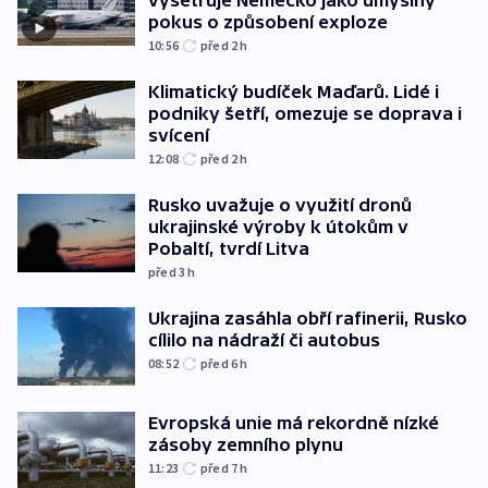
vyšetřuje Německo jako úmyslný
pokus o způsobení exploze
10:56
před 2
h
Klimatický budíček Maďarů. Lidé i
podniky šetří, omezuje se doprava i
svícení
12:08
před 2
h
Rusko uvažuje o využití dronů
ukrajinské výroby k útokům v
Pobaltí, tvrdí Litva
před 3
h
Ukrajina zasáhla obří rafinerii, Rusko
cílilo na nádraží či autobus
08:52
před 6
h
Evropská unie má rekordně nízké
zásoby zemního plynu
11:23
před 7
h