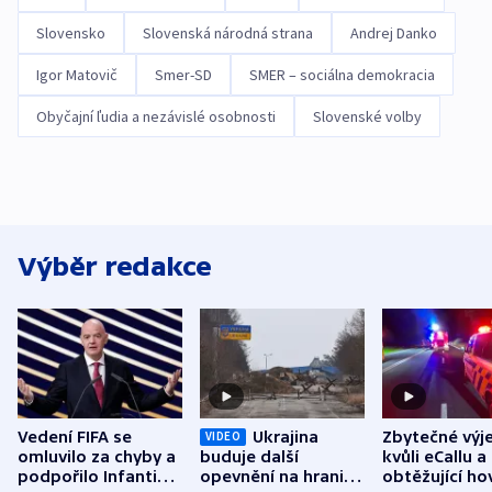
Slovensko
Slovenská národná strana
Andrej Danko
Igor Matovič
Smer-SD
SMER – sociálna demokracia
Obyčajní ľudia a nezávislé osobnosti
Slovenské volby
Výběr redakce
Vedení FIFA se
Ukrajina
Zbytečné výj
VIDEO
omluvilo za chyby a
buduje další
kvůli eCallu a
podpořilo Infantina.
opevnění na hranici
obtěžující ho