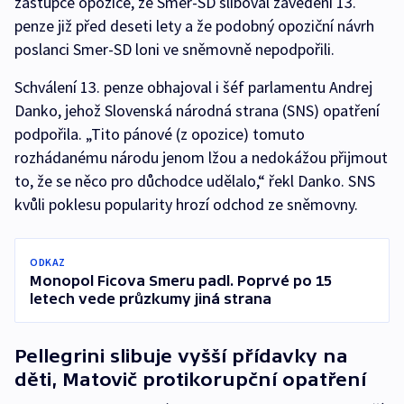
zástupce opozice, že Smer-SD sliboval zavedení 13.
penze již před deseti lety a že podobný opoziční návrh
poslanci Smer-SD loni ve sněmovně nepodpořili.
Schválení 13. penze obhajoval i šéf parlamentu Andrej
Danko, jehož Slovenská národná strana (SNS) opatření
podpořila. „Tito pánové (z opozice) tomuto
rozhádanému národu jenom lžou a nedokážou přijmout
to, že se něco pro důchodce udělalo,“ řekl Danko. SNS
kvůli poklesu popularity hrozí odchod ze sněmovny.
ODKAZ
Monopol Ficova Smeru padl. Poprvé po 15
letech vede průzkumy jiná strana
Pellegrini slibuje vyšší přídavky na
děti, Matovič protikorupční opatření