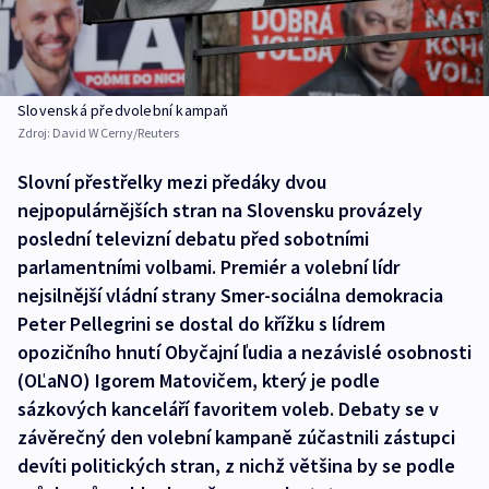
Slovenská předvolební kampaň
Zdroj:
David W Cerny/Reuters
Slovní přestřelky mezi předáky dvou
nejpopulárnějších stran na Slovensku provázely
poslední televizní debatu před sobotními
parlamentními volbami. Premiér a volební lídr
nejsilnější vládní strany Smer-sociálna demokracia
Peter Pellegrini se dostal do křížku s lídrem
opozičního hnutí Obyčajní ľudia a nezávislé osobnosti
(OĽaNO) Igorem Matovičem, který je podle
sázkových kanceláří favoritem voleb. Debaty se v
závěrečný den volební kampaně zúčastnili zástupci
devíti politických stran, z nichž většina by se podle