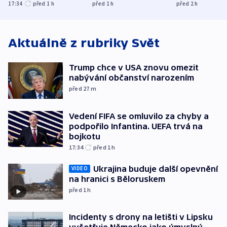
UEFA trvá na
s Běloruskem
zdržují záchr
17:34
před 1
h
před 1
h
před 2
h
bojkotu
Aktuálně z rubriky
Svět
Trump chce v USA znovu omezit
nabývání občanství narozením
před 27
m
Vedení FIFA se omluvilo za chyby a
podpořilo Infantina. UEFA trvá na
bojkotu
17:34
před 1
h
Ukrajina buduje další opevnění
VIDEO
na hranici s Běloruskem
před 1
h
Incidenty s drony na letišti v Lipsku