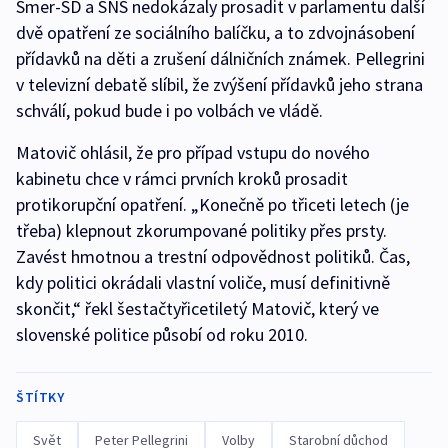
Smer-SD a SNS nedokázaly prosadit v parlamentu další
dvě opatření ze sociálního balíčku, a to zdvojnásobení
přídavků na děti a zrušení dálničních známek. Pellegrini
v televizní debatě slíbil, že zvýšení přídavků jeho strana
schválí, pokud bude i po volbách ve vládě.
Matovič ohlásil, že pro případ vstupu do nového
kabinetu chce v rámci prvních kroků prosadit
protikorupční opatření. „Konečně po třiceti letech (je
třeba) klepnout zkorumpované politiky přes prsty.
Zavést hmotnou a trestní odpovědnost politiků. Čas,
kdy politici okrádali vlastní voliče, musí definitivně
skončit,“ řekl šestačtyřicetiletý Matovič, který ve
slovenské politice působí od roku 2010.
ŠTÍTKY
Svět
Peter Pellegrini
Volby
Starobní důchod