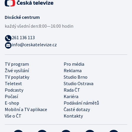
Divácké centrum
každý všední den:
8:00—16:00 hodin
261 136 113
info@ceskatelevize.cz
TV program
Pro média
Živé vysílání
Reklama
TV poplatky
Studio Brno
Teletext
Studio Ostrava
Podcasty
Rada ČT
Počasí
Kariéra
E-shop
Podávání námětů
Mobilní a TV aplikace
Časté dotazy
Vše o ČT
Kontakty