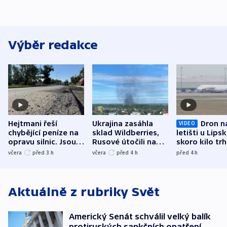
Výběr redakce
Hejtmani řeší
Ukrajina zasáhla
Dron n
VIDEO
chybějící peníze na
sklad Wildberries,
letišti u Lips
opravu silnic. Jsou
Rusové útočili na
skoro kilo trh
nenárokové, namítá
trh, hasiče či
indicie ukazuj
včera
před 3
h
včera
před 4
h
před 4
h
ministerstvo
stadion
Rusko
Aktuálně z rubriky
Svět
Americký Senát schválil velký balík
protiruských sankčních opatření