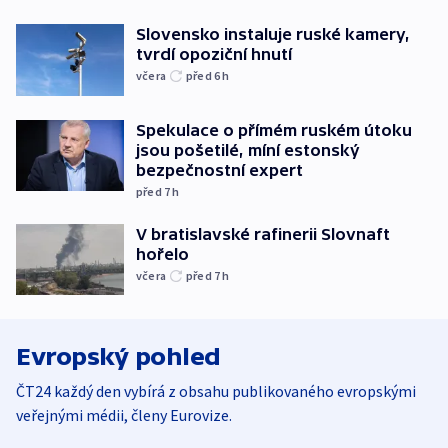
Slovensko instaluje ruské kamery,
tvrdí opoziční hnutí
včera
před 6
h
Spekulace o přímém ruském útoku
jsou pošetilé, míní estonský
bezpečnostní expert
před 7
h
V bratislavské rafinerii Slovnaft
hořelo
včera
před 7
h
Evropský pohled
ČT24 každý den vybírá z obsahu publikovaného evropskými
veřejnými médii, členy Eurovize.