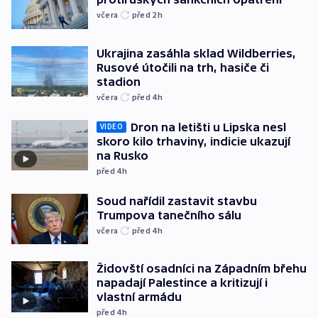
včera
před 2
h
Ukrajina zasáhla sklad Wildberries,
Rusové útočili na trh, hasiče či
stadion
včera
před 4
h
Dron na letišti u Lipska nesl
VIDEO
skoro kilo trhaviny, indicie ukazují
na Rusko
před 4
h
Soud nařídil zastavit stavbu
Trumpova tanečního sálu
včera
před 4
h
Židovští osadníci na Západním břehu
napadají Palestince a kritizují i
vlastní armádu
před 4
h