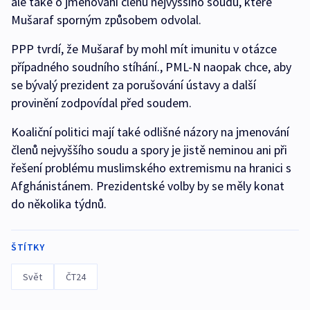
ale také o jmenování členů nejvyššího soudu, které
Mušaraf sporným způsobem odvolal.
PPP tvrdí, že Mušaraf by mohl mít imunitu v otázce
případného soudního stíhání., PML-N naopak chce, aby
se bývalý prezident za porušování ústavy a další
provinění zodpovídal před soudem.
Koaliční politici mají také odlišné názory na jmenování
členů nejvyššího soudu a spory je jistě neminou ani při
řešení problému muslimského extremismu na hranici s
Afghánistánem. Prezidentské volby by se měly konat
do několika týdnů.
ŠTÍTKY
Svět
ČT24