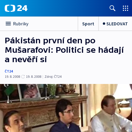
Sport
SLEDOVAT
Rubriky
Pákistán první den po
Mušarafovi: Politici se hádají
a nevěří si
ČT24
19. 8. 2008
19. 8. 2008
|
Zdroj:
ČT24