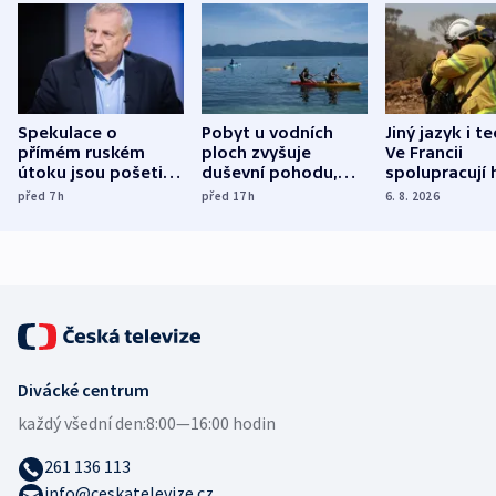
Spekulace o
Pobyt u vodních
Jiný jazyk i t
přímém ruském
ploch zvyšuje
Ve Francii
útoku jsou pošetilé,
duševní pohodu,
spolupracují h
míní estonský
ukázala
různých zemí
před 7
h
před 17
h
6. 8. 2026
bezpečnostní
mezinárodní studie
expert
Divácké centrum
každý všední den:
8:00—16:00 hodin
261 136 113
info@ceskatelevize.cz