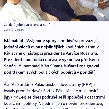
Zardárí, jeho syn Bilavál a Šaríf
Zdroj:
ČT24/EBU
Islámábád - Vzájemné spory a nedůvěra provázejí
jednání vůdců dvou nejsilnějších koaličních stran v
Pákistánu o nástupci prezidenta Parvíze Mušarafa.
Prezidentskou funkci dočasně vykonává předseda
Senátu Muhammad Míán Súmrú. Mušaraf rezignoval
pod tlakem svých politických odpůrců v pondělí.
Ásif Alí Zardárí z Pákistánské lidové strany (PPP) a
bývalý premiér Naváz Šaríf z Pákistánské muslimské
ligy (PML-N) se dnes podruhé sešli společně s ostatními
koaličními politiky. Nejednali jen o novém prezidentovi,