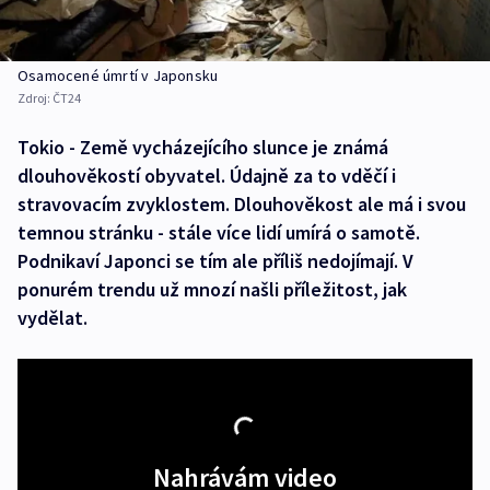
Osamocené úmrtí v Japonsku
Zdroj:
ČT24
Tokio - Země vycházejícího slunce je známá
dlouhověkostí obyvatel. Údajně za to vděčí i
stravovacím zvyklostem. Dlouhověkost ale má i svou
temnou stránku - stále více lidí umírá o samotě.
Podnikaví Japonci se tím ale příliš nedojímají. V
ponurém trendu už mnozí našli příležitost, jak
vydělat.
Nahrávám video