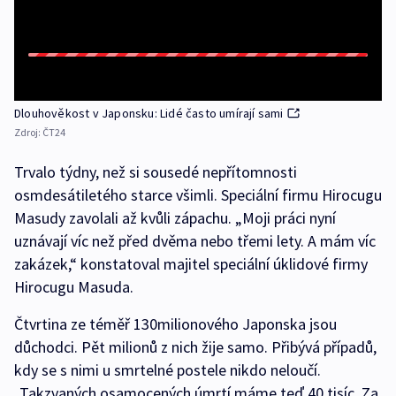
Dlouhověkost v Japonsku: Lidé často umírají sami
Zdroj:
ČT24
Trvalo týdny, než si sousedé nepřítomnosti
osmdesátiletého starce všimli. Speciální firmu Hirocugu
Masudy zavolali až kvůli zápachu. „Moji práci nyní
uznávají víc než před dvěma nebo třemi lety. A mám víc
zakázek,“ konstatoval majitel speciální úklidové firmy
Hirocugu Masuda.
Čtvrtina ze téměř 130milionového Japonska jsou
důchodci. Pět milionů z nich žije samo. Přibývá případů,
kdy se s nimi u smrtelné postele nikdo neloučí.
„Takzvaných osamocených úmrtí máme teď 40 tisíc. Za