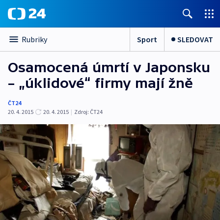
Sport
SLEDOVAT
Rubriky
Osamocená úmrtí v Japonsku
– „úklidové“ firmy mají žně
ČT24
20. 4. 2015
20. 4. 2015
|
Zdroj:
ČT24