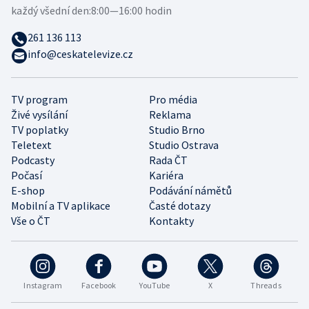
každý všední den:
8:00—16:00 hodin
261 136 113
info@ceskatelevize.cz
TV program
Pro média
Živé vysílání
Reklama
TV poplatky
Studio Brno
Teletext
Studio Ostrava
Podcasty
Rada ČT
Počasí
Kariéra
E-shop
Podávání námětů
Mobilní a TV aplikace
Časté dotazy
Vše o ČT
Kontakty
Instagram
Facebook
YouTube
X
Threads