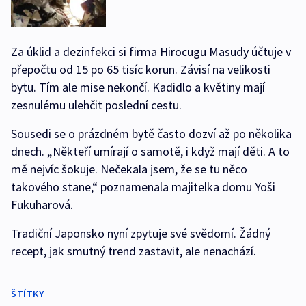
Za úklid a dezinfekci si firma Hirocugu Masudy účtuje v
přepočtu od 15 po 65 tisíc korun. Závisí na velikosti
bytu. Tím ale mise nekončí. Kadidlo a květiny mají
zesnulému ulehčit poslední cestu.
Sousedi se o prázdném bytě často dozví až po několika
dnech. „Někteří umírají o samotě, i když mají děti. A to
mě nejvíc šokuje. Nečekala jsem, že se tu něco
takového stane,“ poznamenala majitelka domu Yoši
Fukuharová.
Tradiční Japonsko nyní zpytuje své svědomí. Žádný
recept, jak smutný trend zastavit, ale nenachází.
ŠTÍTKY