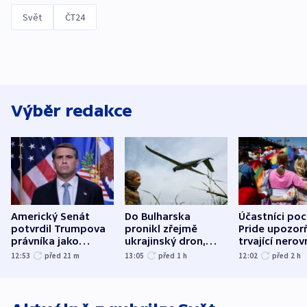
Svět
ČT24
Výběr redakce
Americký Senát
Do Bulharska
Účastníci po
potvrdil Trumpova
pronikl zřejmě
Pride upozorň
právníka jako
ukrajinský dron,
trvající nerov
ministra
explodoval kilometr
společensko
12:53
před 21
m
13:05
před 1
h
12:02
před 2
h
spravedlnosti
od plynovodu
atmosféru