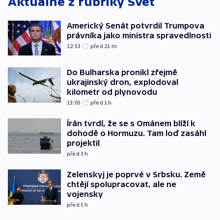
Aktuálně z rubriky
Svět
Americký Senát potvrdil Trumpova
právníka jako ministra spravedlnosti
12:53
před 21
m
Do Bulharska pronikl zřejmě
ukrajinský dron, explodoval
kilometr od plynovodu
13:05
před 1
h
Írán tvrdí, že se s Ománem blíží k
dohodě o Hormuzu. Tam loď zasáhl
projektil
před 3
h
Zelenskyj je poprvé v Srbsku. Země
chtějí spolupracovat, ale ne
vojensky
před 5
h