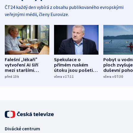
ČT24 každý den vybírá z obsahu publikovaného evropskými
veřejnými médii, členy Eurovize.
Falešní „lékaři“
Spekulace o
Pobyt u vodn
vytvoření AI šíří
přímém ruském
ploch zvyšuje
mezi staršími
útoku jsou pošetilé,
duševní poho
Poláky nebezpečné
míní estonský
ukázala
před 13
h
včera v 17:11
včera v 07:30
zdravotní rady
bezpečnostní
mezinárodní 
expert
Divácké centrum