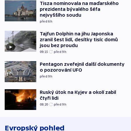
Tisza nominovala na maďarského
prezidenta bývalého šéfa
nejvyššího soudu
před 6
h
Tajfun Dolphin na jihu Japonska
zranil šest lidí, desítky tisíc domů
jsou bez proudu
09:15
před 9
h
Pentagon zveřejnil další dokumenty
o pozorování UFO
před 9
h
Ruský útok na Kyjev a okolí zabil
čtyři lidi
08:20
před 9
h
Evropský pohled