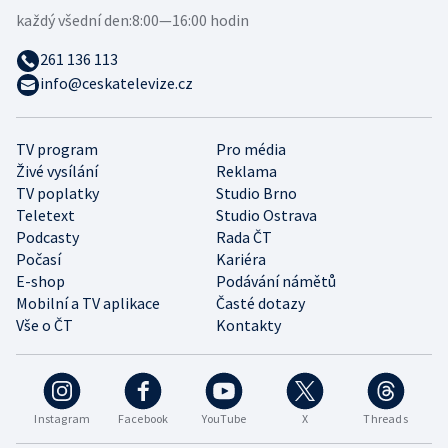
každý všední den:
8:00—16:00 hodin
261 136 113
info@ceskatelevize.cz
TV program
Pro média
Živé vysílání
Reklama
TV poplatky
Studio Brno
Teletext
Studio Ostrava
Podcasty
Rada ČT
Počasí
Kariéra
E-shop
Podávání námětů
Mobilní a TV aplikace
Časté dotazy
Vše o ČT
Kontakty
Instagram
Facebook
YouTube
X
Threads