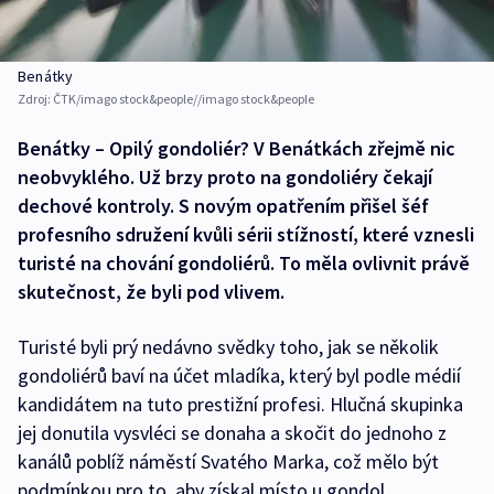
Benátky
Zdroj:
ČTK/imago stock&people//imago stock&people
Benátky – Opilý gondoliér? V Benátkách zřejmě nic
neobvyklého. Už brzy proto na gondoliéry čekají
dechové kontroly. S novým opatřením přišel šéf
profesního sdružení kvůli sérii stížností, které vznesli
turisté na chování gondoliérů. To měla ovlivnit právě
skutečnost, že byli pod vlivem.
Turisté byli prý nedávno svědky toho, jak se několik
gondoliérů baví na účet mladíka, který byl podle médií
kandidátem na tuto prestižní profesi. Hlučná skupinka
jej donutila vysvléci se donaha a skočit do jednoho z
kanálů poblíž náměstí Svatého Marka, což mělo být
podmínkou pro to, aby získal místo u gondol.