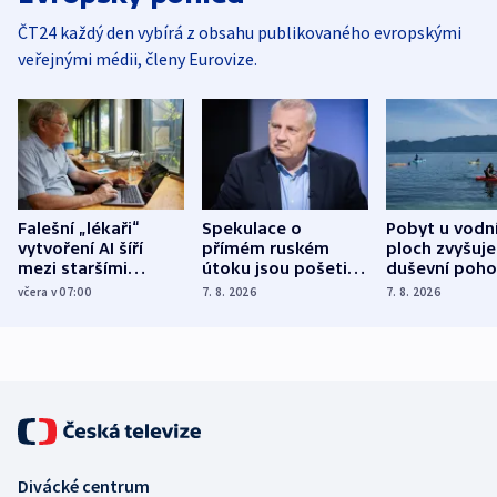
ČT24 každý den vybírá z obsahu publikovaného evropskými
veřejnými médii, členy Eurovize.
Falešní „lékaři“
Spekulace o
Pobyt u vodn
vytvoření AI šíří
přímém ruském
ploch zvyšuje
mezi staršími
útoku jsou pošetilé,
duševní poho
Poláky nebezpečné
míní estonský
ukázala
včera v 07:00
7. 8. 2026
7. 8. 2026
zdravotní rady
bezpečnostní
mezinárodní 
expert
Divácké centrum