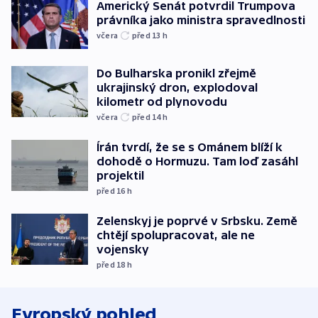
Americký Senát potvrdil Trumpova
právníka jako ministra spravedlnosti
včera
před 13
h
Do Bulharska pronikl zřejmě
ukrajinský dron, explodoval
kilometr od plynovodu
včera
před 14
h
Írán tvrdí, že se s Ománem blíží k
dohodě o Hormuzu. Tam loď zasáhl
projektil
před 16
h
Zelenskyj je poprvé v Srbsku. Země
chtějí spolupracovat, ale ne
vojensky
před 18
h
Evropský pohled