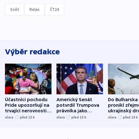
Svět
Relax
ČT24
Výběr redakce
Účastníci pochodu
Americký Senát
Do Bulharska
Pride upozorňují na
potvrdil Trumpova
pronikl zřejm
trvající nerovnosti i
právníka jako
ukrajinský dr
společenskou
ministra
explodoval k
včera
před 13
h
včera
před 13
h
včera
před 14
h
atmosféru
spravedlnosti
od plynovod