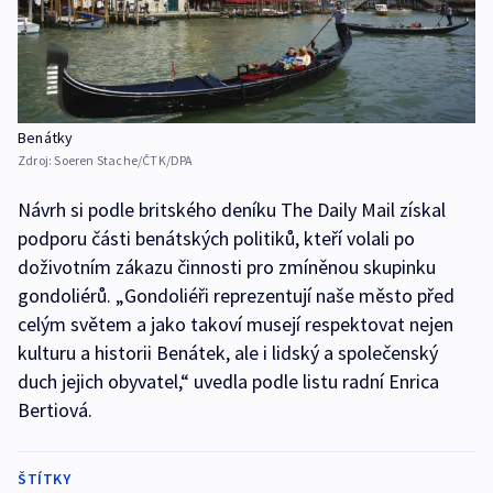
Benátky
Zdroj:
Soeren Stache/ČTK/DPA
Návrh si podle britského deníku The Daily Mail získal
podporu části benátských politiků, kteří volali po
doživotním zákazu činnosti pro zmíněnou skupinku
gondoliérů. „Gondoliéři reprezentují naše město před
celým světem a jako takoví musejí respektovat nejen
kulturu a historii Benátek, ale i lidský a společenský
duch jejich obyvatel,“ uvedla podle listu radní Enrica
Bertiová.
ŠTÍTKY