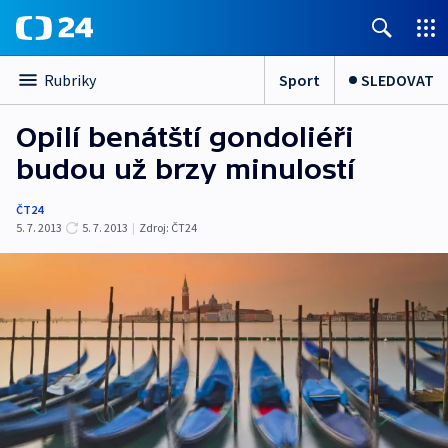
Sport
SLEDOVAT
Rubriky
Opilí benátští gondoliéři
budou už brzy minulostí
ČT24
5. 7. 2013
5. 7. 2013
|
Zdroj:
ČT24