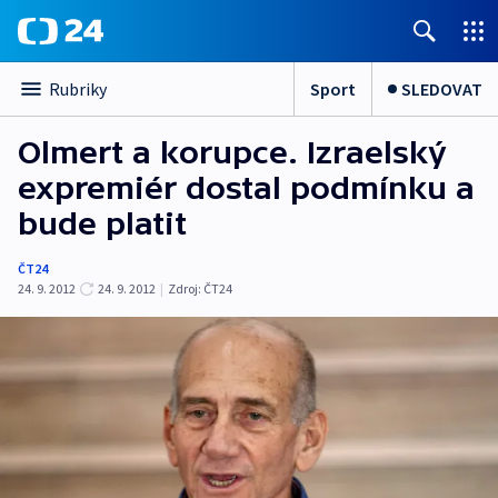
Sport
SLEDOVAT
Rubriky
Olmert a korupce. Izraelský
expremiér dostal podmínku a
bude platit
ČT24
24. 9. 2012
24. 9. 2012
|
Zdroj:
ČT24