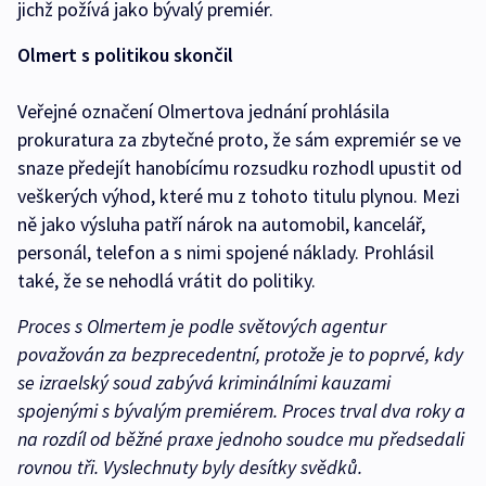
jichž požívá jako bývalý premiér.
Olmert s politikou skončil
Veřejné označení Olmertova jednání prohlásila
prokuratura za zbytečné proto, že sám expremiér se ve
snaze předejít hanobícímu rozsudku rozhodl upustit od
veškerých výhod, které mu z tohoto titulu plynou. Mezi
ně jako výsluha patří nárok na automobil, kancelář,
personál, telefon a s nimi spojené náklady. Prohlásil
také, že se nehodlá vrátit do politiky.
Proces s Olmertem je podle světových agentur
považován za bezprecedentní, protože je to poprvé, kdy
se izraelský soud zabývá kriminálními kauzami
spojenými s bývalým premiérem. Proces trval dva roky a
na rozdíl od běžné praxe jednoho soudce mu předsedali
rovnou tři. Vyslechnuty byly desítky svědků.