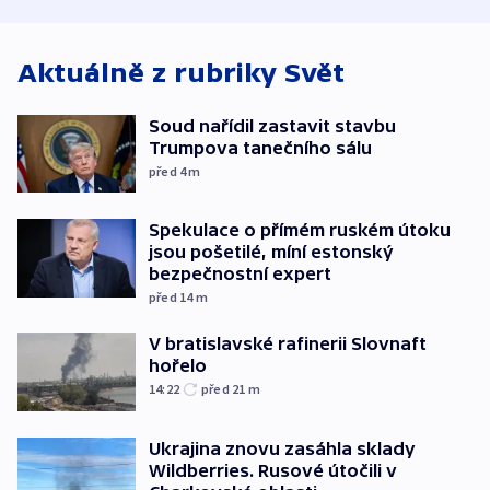
utrpěli tři lid
Aktuálně z rubriky
Svět
Soud nařídil zastavit stavbu
Trumpova tanečního sálu
před 4
m
Spekulace o přímém ruském útoku
jsou pošetilé, míní estonský
bezpečnostní expert
před 14
m
V bratislavské rafinerii Slovnaft
hořelo
14:22
před 21
m
Ukrajina znovu zasáhla sklady
Wildberries. Rusové útočili v