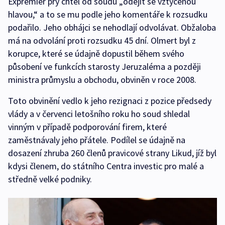
Expremiér prý chtěl od soudu „odejít se vztyčenou
hlavou,“ a to se mu podle jeho komentáře k rozsudku
podařilo. Jeho obhájci se nehodlají odvolávat. Obžaloba
má na odvolání proti rozsudku 45 dní. Olmert byl z
korupce, které se údajně dopustil během svého
působení ve funkcích starosty Jeruzaléma a později
ministra průmyslu a obchodu, obviněn v roce 2008.
Toto obvinění vedlo k jeho rezignaci z pozice předsedy
vlády a v červenci letošního roku ho soud shledal
vinným v případě podporování firem, které
zaměstnávaly jeho přátele. Podílel se údajně na
dosazení zhruba 260 členů pravicové strany Likud, jíž byl
kdysi členem, do státního Centra investic pro malé a
středně velké podniky.