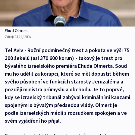
Ehud Olmert
Zdroj:
ČT24/ISIFA
Tel Aviv - Roční podmínečný trest a pokuta ve výši 75
300 šekelů (asi 370 600 korun) - takový je trest pro
bývalého izraelského premiéra Ehuda Olmerta. Soud
mu ho udělil za korupci, které se měl dopustit během
svého působení ve funkcích starosty Jeruzaléma a
později ministra průmyslu a obchodu. Je to poprvé,
kdy se izraelský tribunál zabýval kriminálními kauzami
spojenými s bývalým předsedou vlády. Olmert je
podle izeraelských médií s rozsudkem spokojen a ve
svém vyjádření ho přijal.