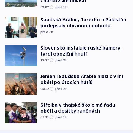
Charkovské oblasti
09:02
před 1
h
Saúdská Arábie, Turecko a Pákistán
podepsaly obrannou dohodu
před 2
h
Slovensko instaluje ruské kamery,
tvrdí opoziční hnutí
12:27
před 2
h
Jemen i Saúdská Arábie hlásí civilní
oběti po útocích hútíů
03:12
před 2
h
Střelba v thajské škole má řadu
obětí a desítky raněných
07:33
před 3
h