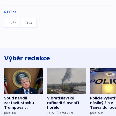
ŠTÍTKY
Svět
ČT24
Výběr redakce
Soud nařídil
V bratislavské
Policie vyšetř
zastavit stavbu
rafinerii Slovnaft
násilný čin v
Trumpova
hořelo
Tanvaldu, bo
tanečního sálu
zranění při n
před 4
m
14:22
před 21
m
před 22
m