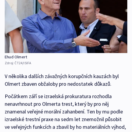
Ehud Olmert
Zdroj:
ČT24/ISIFA
V několika dalších závažných korupčních kauzách byl
Olmert zbaven obžaloby pro nedostatek důkazů.
Počátkem září se izraelská prokuratura rozhodla
nenavrhnout pro Olmerta trest, který by pro něj
znamenal veřejné morální zahanbení. Ten by mu podle
izraelské trestní praxe na sedm let znemožnil působit
ve veřejných funkcích a zbavil by ho materiálních výhod,