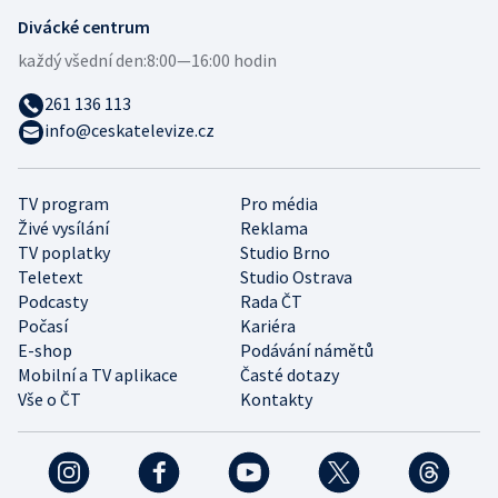
Divácké centrum
každý všední den:
8:00—16:00 hodin
261 136 113
info@ceskatelevize.cz
TV program
Pro média
Živé vysílání
Reklama
TV poplatky
Studio Brno
Teletext
Studio Ostrava
Podcasty
Rada ČT
Počasí
Kariéra
E-shop
Podávání námětů
Mobilní a TV aplikace
Časté dotazy
Vše o ČT
Kontakty