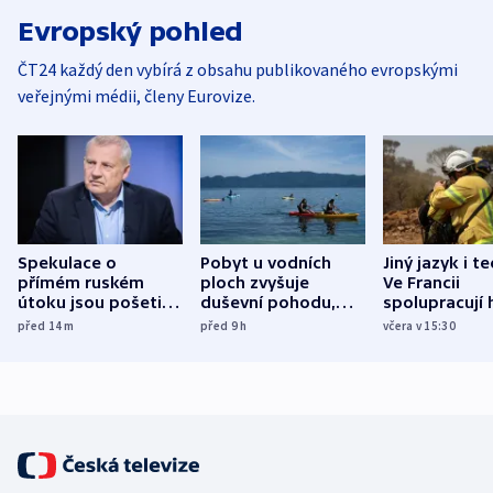
Evropský pohled
ČT24 každý den vybírá z obsahu publikovaného evropskými
veřejnými médii, členy Eurovize.
Spekulace o
Pobyt u vodních
Jiný jazyk i t
přímém ruském
ploch zvyšuje
Ve Francii
útoku jsou pošetilé,
duševní pohodu,
spolupracují h
míní estonský
ukázala
různých zemí
před 14
m
před 9
h
včera v 15:30
bezpečnostní
mezinárodní studie
expert