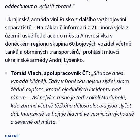
oddechnout a vyčistit zbraně.“
Ukrajinská armáda viní Rusko z dalšího vyzbrojování
separatistů. „Na základě informací z 21. února vjela z
území ruské federace do města Amvrosiivka v
doněckém regionu skupina 60 bojových vozidel včetně
tanků a obrněných transportérů,“ prohlásil mluvčí
ukrajinské armády Andrij Lysenko.
Tomáš Vlach, spolupracovník ČT:
„Situace dnes
vypadá klidněji. Tady v Doněcku nejsou slyšet skoro
žádné exploze, kromě ojedinělých incidentů nad
ránem… Asi nejvíce rušno je teď v okolí Mariupolu,
kde zbraně včetně těžkého dělostřelectva jsou slyšet
dál. Intenzivně se bojuje hlavně ve vesnicích východně
a severně od města.“
GALERIE