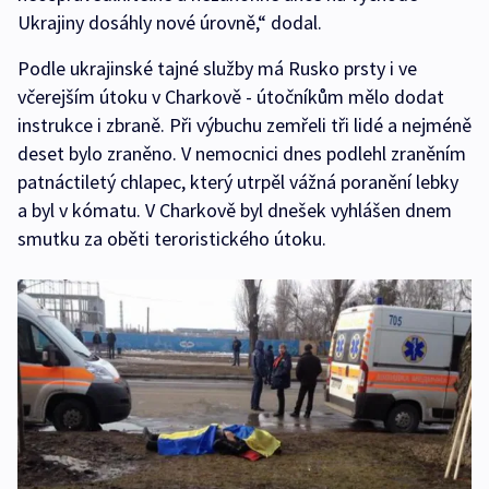
Ukrajiny dosáhly nové úrovně,“ dodal.
Podle ukrajinské tajné služby má Rusko prsty i ve
včerejším útoku v Charkově - útočníkům mělo dodat
instrukce i zbraně. Při výbuchu zemřeli tři lidé a nejméně
deset bylo zraněno. V nemocnici dnes podlehl zraněním
patnáctiletý chlapec, který utrpěl vážná poranění lebky
a byl v kómatu. V Charkově byl dnešek vyhlášen dnem
smutku za oběti teroristického útoku.