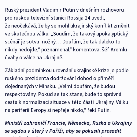
Ruský prezident Vladimir Putin v dnešním rozhovoru
pro ruskou televizní stanici Rossija 24 uvedl,
že neočekává, že by se mohl ukrajinský konflikt změnit
ve skutečnou válku. „Soudím, že takový apokalyptický
scénář je sotva možný… Doufám, že tak daleko to
nikdy nedojde,“ poznamenal," komentoval šéf Kremlu
úvahy o válce na Ukrajině.
Základní podmínkou urovnání ukrajinské krize je podle
ruského prezidenta dodržování dohod o příměří
dojednaných v Minsku. „Velmi doufám, že budou
respektovány. Pokud se tak stane, bude to správná
cesta k normalizaci situace v této části Ukrajiny. Válku
na periferii Evropy si nepřeje nikdo,“ řekl Putin.
Ministři zahraničí Francie, Německa, Ruska a Ukrajiny
se sejdou v úterý v Paříži, aby se pokusili prosadit