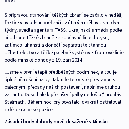
oběť.
S přípravou stahování těžkých zbraní se začalo v neděli,
fakticky by odsun měl začít v úterý a měl by trvat dva
týdny, uvedla agentura TASS. Ukrajinská armáda podle
ní odsune těžké zbraně ze současné linie dotyku,
zatímco luhanští a doněčtí separatisté stáhnou
dělostřelectvo a těžké palebné systémy z frontové linie
podle minské dohody z 19. září 2014.
„Jsme v první etapě předběžných podmínek, a tou je
úplné přerušení palby. Jakmile teroristé přestanou s
palebnými přepady našich postavení, naplníme druhou
variantu. Dosud ale k přerušení palby nedošlo,“ prohlásil
Stelmach. Během noci prý povstalci dvakrát ostřelovali
z děl ukrajinské pozice.
Zásadní body dohody nově dosažené v Minsku