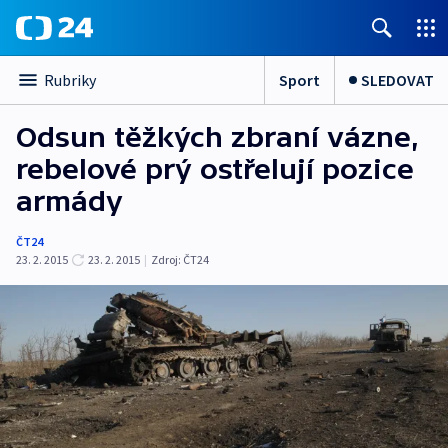
Sport
SLEDOVAT
Rubriky
Odsun těžkých zbraní vázne,
rebelové prý ostřelují pozice
armády
ČT24
23. 2. 2015
23. 2. 2015
|
Zdroj:
ČT24