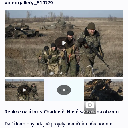
videogallery_510779
Reakce na útok v Charkově: Nové sankce na obzoru
+ 3 další
Další kamiony údajně projely hraničním přechodem