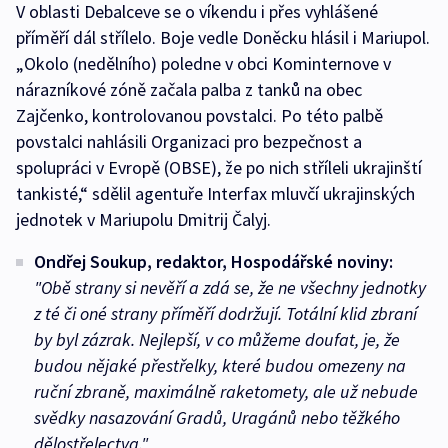
V oblasti Debalceve se o víkendu i přes vyhlášené
příměří dál střílelo. Boje vedle Doněcku hlásil i Mariupol.
„Okolo (nedělního) poledne v obci Kominternove v
nárazníkové zóně začala palba z tanků na obec
Zajčenko, kontrolovanou povstalci. Po této palbě
povstalci nahlásili Organizaci pro bezpečnost a
spolupráci v Evropě (OBSE), že po nich stříleli ukrajinští
tankisté,“ sdělil agentuře Interfax mluvčí ukrajinských
jednotek v Mariupolu Dmitrij Čalyj.
Ondřej Soukup, redaktor, Hospodářské noviny:
"
Obě strany si nevěří a zdá se, že ne všechny jednotky
z té či oné strany příměří dodržují. Totální klid zbraní
by byl zázrak. Nejlepší, v co můžeme doufat, je, že
budou nějaké přestřelky, které budou omezeny na
ruční zbraně, maximálně raketomety, ale už nebude
svědky nasazování Gradů, Uragánů nebo těžkého
dělostřelectva."