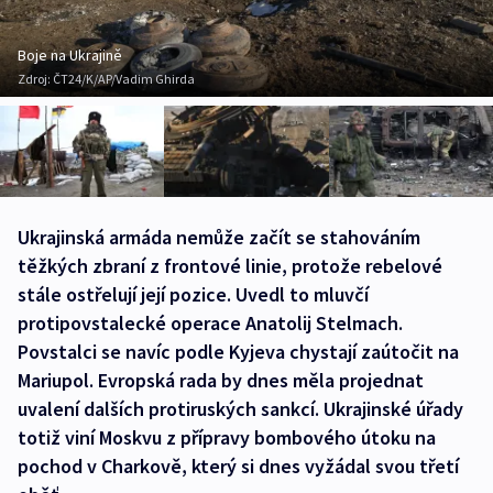
Boje na Ukrajině
Zdroj:
ČT24/K/AP/Vadim Ghirda
Ukrajinská armáda nemůže začít se stahováním
těžkých zbraní z frontové linie, protože rebelové
stále ostřelují její pozice. Uvedl to mluvčí
protipovstalecké operace Anatolij Stelmach.
Povstalci se navíc podle Kyjeva chystají zaútočit na
Mariupol. Evropská rada by dnes měla projednat
uvalení dalších protiruských sankcí. Ukrajinské úřady
totiž viní Moskvu z přípravy bombového útoku na
pochod v Charkově, který si dnes vyžádal svou třetí