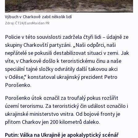
Výbuch v Charkově zabil několik lidí
Zdroj:
ČT24/EuroMaidan PR
Policie v této souvislosti zadržela čtyři lidi – údajně ze
skupiny Charkovští partyzáni. „Naši odpůrci, naši
nepřátelé se pokusili destabilizovat situaci v zemi. Jak
víte, v Charkově došlo k teroristickému činu a naše
speciální tajné složky odvrátily další takovou akci
v Oděse,“ konstatoval ukrajinský prezident Petro
Porošenko.
Porošenko útok označil za troufalý pokus rozšířit
území terorismu. Za teroristický čin událost označilo i
ukrajinské ministerstvo vnitra. Od bojové fronty je
přitom Charkov jen 200 kilometrů daleko.
Putin: Válka na Ukrajině je apokalyptický scénář