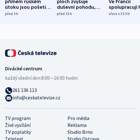
přímém ruském
ploch zvyšuje
Ve Francii
útoku jsou pošetilé,
duševní pohodu,
spolupracují h
míní estonský
ukázala
různých zemí
před 3
h
před 13
h
včera v 15:30
bezpečnostní
mezinárodní studie
expert
Divácké centrum
každý všední den:
8:00—16:00 hodin
261 136 113
info@ceskatelevize.cz
TV program
Pro média
Živé vysílání
Reklama
TV poplatky
Studio Brno
Teletext
Studio Ostrava