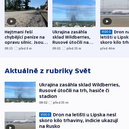
Hejtmani řeší
Ukrajina zasáhla
Dron n
VIDEO
chybějící peníze na
sklad Wildberries,
letišti u Lips
opravu silnic. Jsou
Rusové útočili na
skoro kilo trh
nenárokové, namítá
trh, hasiče či
indicie ukazuj
09:15
před 8
m
09:02
před 35
m
před 44
m
ministerstvo
stadion
Rusko
Aktuálně z rubriky
Svět
Ukrajina zasáhla sklad Wildberries,
Rusové útočili na trh, hasiče či
stadion
09:02
před 35
m
Dron na letišti u Lipska nesl
VIDEO
skoro kilo trhaviny, indicie ukazují
na Rusko