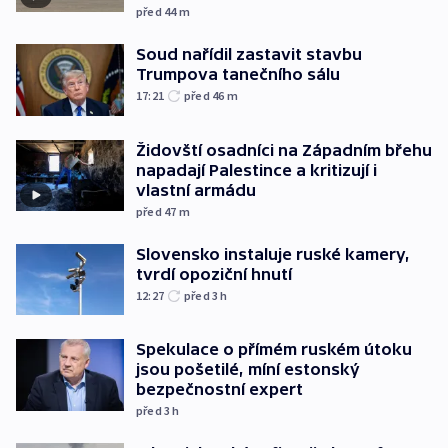
před 44
m
Soud nařídil zastavit stavbu
Trumpova tanečního sálu
17:21
před 46
m
Židovští osadníci na Západním břehu
napadají Palestince a kritizují i
vlastní armádu
před 47
m
Slovensko instaluje ruské kamery,
tvrdí opoziční hnutí
12:27
před 3
h
Spekulace o přímém ruském útoku
jsou pošetilé, míní estonský
bezpečnostní expert
před 3
h