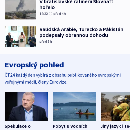
V bratislavské rafinerii Slovnaft
hořelo
14:22
před 4
h
Saúdská Arábie, Turecko a Pákistán
podepsaly obrannou dohodu
před 5
h
Evropský pohled
ČT24 každý den vybírá z obsahu publikovaného evropskými
veřejnými médii, členy Eurovize.
Spekulace o
Pobyt u vodních
Jiný jazyk i t