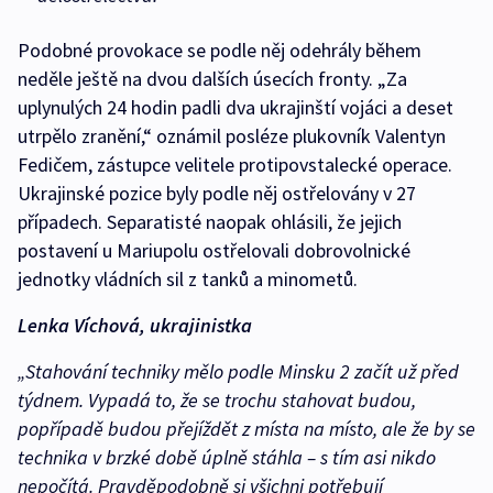
Podobné provokace se podle něj odehrály během
neděle ještě na dvou dalších úsecích fronty. „Za
uplynulých 24 hodin padli dva ukrajinští vojáci a deset
utrpělo zranění,“ oznámil posléze plukovník Valentyn
Fedičem, zástupce velitele protipovstalecké operace.
Ukrajinské pozice byly podle něj ostřelovány v 27
případech. Separatisté naopak ohlásili, že jejich
postavení u Mariupolu ostřelovali dobrovolnické
jednotky vládních sil z tanků a minometů.
Lenka Víchová, ukrajinistka
„Stahování techniky mělo podle Minsku 2 začít už před
týdnem. Vypadá to, že se trochu stahovat budou,
popřípadě budou přejíždět z místa na místo, ale že by se
technika v brzké době úplně stáhla – s tím asi nikdo
nepočítá. Pravděpodobně si všichni potřebují