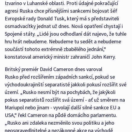
Izvarino v Luhanské oblasti. Proti údajné pokračující
agresi Ruska chce přísnějšími sankcemi bojovat šéf
Evropské rady Donald Tusk, který má s představiteli
osmadvacítky jednat už dnes. Nová opatření chystají i
Spojené státy. „Lidé jsou odhodlaní dát najevo, že tuhle
hru hrát nebudeme. Nebudeme tu sedět a nebudeme
součástí tohoto extrémně zbabělého jednání,“
konstatoval americký ministr zahraničí John Kerry.
Britský premiér David Cameron dnes varoval
Rusko před rozšířením západních sankcí, pokud se
východoukrajinští separatisté jakkoli pokusí rozšířit své
území. „Rusko nesmí být na pochybách, že jakýkoli
pokus separatistů rozšířit svá území - ať už směrem na
Mariupol nebo jinam - vyvolají další silné sankce EU a
USA,“ řekl Cameron na půdě domácího parlamentu.
„Rusko ani zdaleka nezměnilo svou politiku a jeho
neospravedlnitelné a nezákonné akce na východě