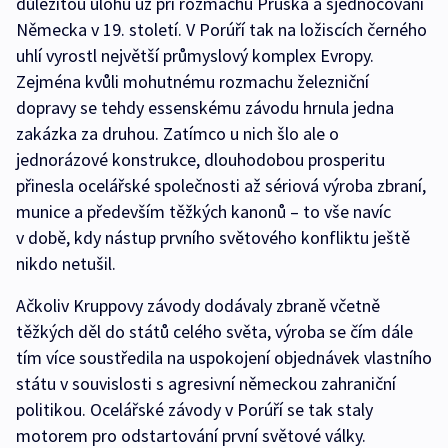
důležitou úlohu už při rozmachu Pruska a sjednocování
Německa v 19. století. V Porúří tak na ložiscích černého
uhlí vyrostl největší průmyslový komplex Evropy.
Zejména kvůli mohutnému rozmachu železniční
dopravy se tehdy essenskému závodu hrnula jedna
zakázka za druhou. Zatímco u nich šlo ale o
jednorázové konstrukce, dlouhodobou prosperitu
přinesla ocelářské společnosti až sériová výroba zbraní,
munice a především těžkých kanonů – to vše navíc
v době, kdy nástup prvního světového konfliktu ještě
nikdo netušil.
Ačkoliv Kruppovy závody dodávaly zbraně včetně
těžkých děl do států celého světa, výroba se čím dále
tím více soustředila na uspokojení objednávek vlastního
státu v souvislosti s agresivní německou zahraniční
politikou. Ocelářské závody v Porúří se tak staly
motorem pro odstartování první světové války.