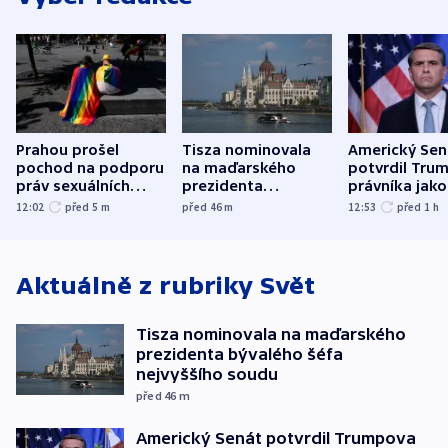
Prahou prošel
Tisza nominovala
Americký Sen
pochod na podporu
na maďarského
potvrdil Tru
práv sexuálních
prezidenta
právníka jako
menšin
bývalého šéfa
ministra
12:02
před 5
m
před 46
m
12:53
před 1
h
nejvyššího soudu
spravedlnost
Aktuálně z rubriky
Svět
Tisza nominovala na maďarského
prezidenta bývalého šéfa
nejvyššího soudu
před 46
m
Americký Senát potvrdil Trumpova