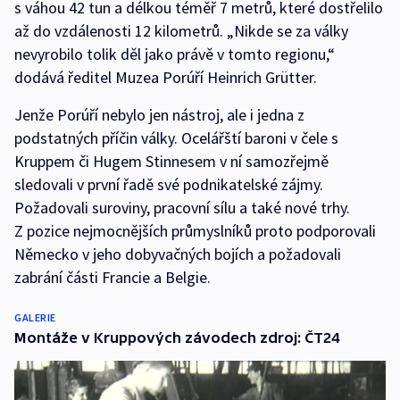
s váhou 42 tun a délkou téměř 7 metrů, které dostřelilo
až do vzdálenosti 12 kilometrů. „Nikde se za války
nevyrobilo tolik děl jako právě v tomto regionu,“
dodává ředitel Muzea Porúří Heinrich Grütter.
Jenže Porúří nebylo jen nástroj, ale i jedna z
podstatných příčin války. Ocelářští baroni v čele s
Kruppem či Hugem Stinnesem v ní samozřejmě
sledovali v první řadě své podnikatelské zájmy.
Požadovali suroviny, pracovní sílu a také nové trhy.
Z pozice nejmocnějších průmyslníků proto podporovali
Německo v jeho dobyvačných bojích a požadovali
zabrání části Francie a Belgie.
GALERIE
Montáže v Kruppových závodech zdroj: ČT24