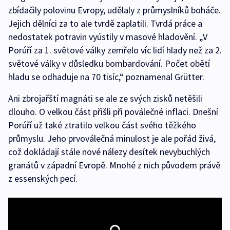
zbídačily polovinu Evropy, udělaly z průmyslníků boháče.
Jejich dělníci za to ale tvrdě zaplatili. Tvrdá práce a
nedostatek potravin vyústily v masové hladovění. „V
Porúří za 1. světové války zemřelo víc lidí hlady než za 2.
světové války v důsledku bombardování. Počet obětí
hladu se odhaduje na 70 tisíc,“ poznamenal Grütter.
Ani zbrojařští magnáti se ale ze svých zisků netěšili
dlouho. O velkou část přišli při poválečné inflaci. Dnešní
Porúří už také ztratilo velkou část svého těžkého
průmyslu. Jeho prvoválečná minulost je ale pořád živá,
což dokládají stále nové nálezy desítek nevybuchlých
granátů v západní Evropě. Mnohé z nich původem právě
z essenských pecí.