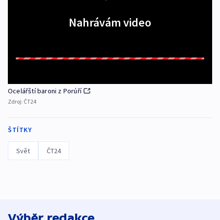
Nahrávám video
Ocelářští baroni z Porúří
Zdroj:
ČT24
ŠTÍTKY
Svět
ČT24
Výběr redakce