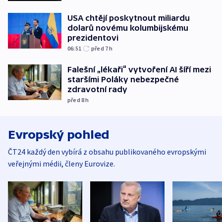
USA chtějí poskytnout miliardu
dolarů novému kolumbijskému
prezidentovi
06:51
před 7
h
Falešní „lékaři“ vytvoření AI šíří mezi
staršími Poláky nebezpečné
zdravotní rady
před 8
h
Evropský pohled
ČT24 každý den vybírá z obsahu publikovaného evropskými
veřejnými médii, členy Eurovize.