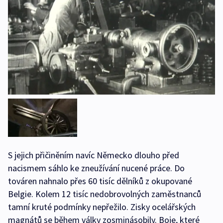
S jejich přičiněním navíc Německo dlouho před
nacismem sáhlo ke zneužívání nucené práce. Do
továren nahnalo přes 60 tisíc dělníků z okupované
Belgie. Kolem 12 tisíc nedobrovolných zaměstnanců
tamní kruté podmínky nepřežilo. Zisky ocelářských
magnátů se během války zosminásobily. Boje, které