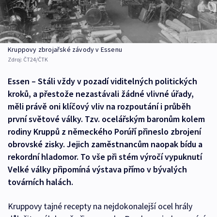
Kruppovy zbrojařské závody v Essenu
Zdroj:
ČT24/ČTK
Essen – Stáli vždy v pozadí viditelných politických
kroků, a přestože nezastávali žádné vlivné úřady,
měli právě oni klíčový vliv na rozpoutání i průběh
první světové války. Tzv. ocelářským baronům kolem
rodiny Kruppů z německého Porúří přineslo zbrojení
obrovské zisky. Jejich zaměstnancům naopak bídu a
rekordní hladomor. To vše při stém výročí vypuknutí
Velké války připomíná výstava přímo v bývalých
továrních halách.
Kruppovy tajné recepty na nejdokonalejší ocel hrály