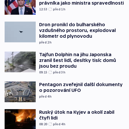
právníka jako ministra spravedlnosti
12:53
před 1
h
Dron pronikl do bulharského
vzdušného prostoru, explodoval
kilometr od plynovodu
před 2
h
Tajfun Dolphin na jihu Japonska
zranil šest lidí, desítky tisíc domů
jsou bez proudu
09:15
před 3
h
Pentagon zveřejnil další dokumenty
o pozorování UFO
před 4
h
Ruský útok na Kyjev a okolí zabil
čtyři lidi
08:20
před 4
h