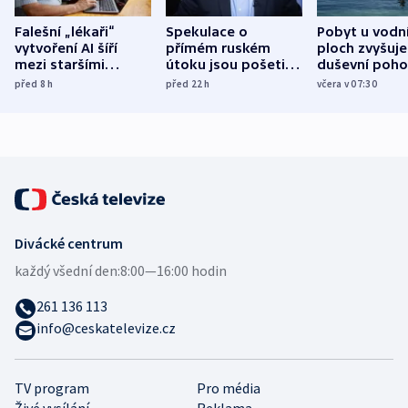
Falešní „lékaři“
Spekulace o
Pobyt u vodn
vytvoření AI šíří
přímém ruském
ploch zvyšuje
mezi staršími
útoku jsou pošetilé,
duševní poho
Poláky nebezpečné
míní estonský
ukázala
před 8
h
před 22
h
včera v 07:30
zdravotní rady
bezpečnostní
mezinárodní 
expert
Divácké centrum
každý všední den:
8:00—16:00 hodin
261 136 113
info@ceskatelevize.cz
TV program
Pro média