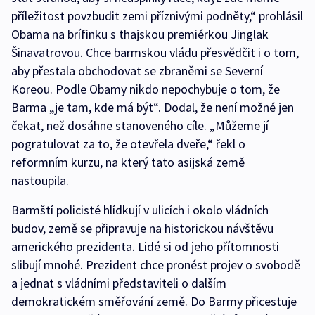
příležitost povzbudit zemi příznivými podněty,“ prohlásil
Obama na brífinku s thajskou premiérkou Jinglak
Šinavatrovou. Chce barmskou vládu přesvědčit i o tom,
aby přestala obchodovat se zbraněmi se Severní
Koreou. Podle Obamy nikdo nepochybuje o tom, že
Barma „je tam, kde má být“. Dodal, že není možné jen
čekat, než dosáhne stanoveného cíle. „Můžeme jí
pogratulovat za to, že otevřela dveře,“ řekl o
reformním kurzu, na který tato asijská země
nastoupila.
Barmští policisté hlídkují v ulicích i okolo vládních
budov, země se připravuje na historickou návštěvu
amerického prezidenta. Lidé si od jeho přítomnosti
slibují mnohé. Prezident chce pronést projev o svobodě
a jednat s vládními představiteli o dalším
demokratickém směřování země. Do Barmy přicestuje