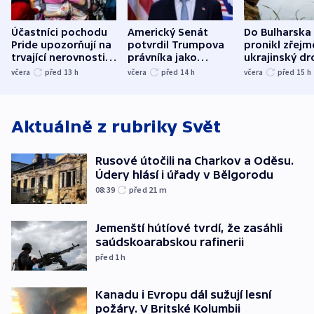
Účastníci pochodu
Americký Senát
Do Bulharska
Pride upozorňují na
potvrdil Trumpova
pronikl zřejm
trvající nerovnosti i
právníka jako
ukrajinský dr
společenskou
ministra
explodoval k
včera
před 13
h
včera
před 14
h
včera
před 15
h
atmosféru
spravedlnosti
od plynovod
Aktuálně z rubriky
Svět
Rusové útočili na Charkov a Oděsu.
Údery hlásí i úřady v Bělgorodu
08:39
před 21
m
Jemenští hútíové tvrdí, že zasáhli
saúdskoarabskou rafinerii
před 1
h
Kanadu i Evropu dál sužují lesní
požáry. V Britské Kolumbii