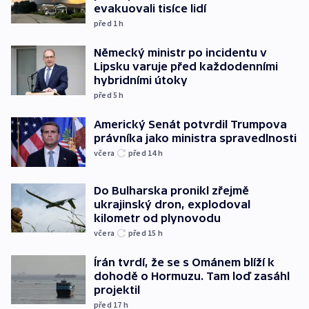
evakuovali tisíce lidí
před 1
h
Německý ministr po incidentu v
Lipsku varuje před každodenními
hybridními útoky
před 5
h
Americký Senát potvrdil Trumpova
právníka jako ministra spravedlnosti
včera
před 14
h
Do Bulharska pronikl zřejmě
ukrajinský dron, explodoval
kilometr od plynovodu
včera
před 15
h
Írán tvrdí, že se s Ománem blíží k
dohodě o Hormuzu. Tam loď zasáhl
projektil
před 17
h