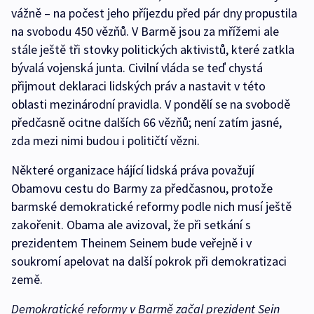
vážně – na počest jeho příjezdu před pár dny propustila
na svobodu 450 vězňů. V Barmě jsou za mřížemi ale
stále ještě tři stovky politických aktivistů, které zatkla
bývalá vojenská junta. Civilní vláda se teď chystá
přijmout deklaraci lidských práv a nastavit v této
oblasti mezinárodní pravidla. V pondělí se na svobodě
předčasně ocitne dalších 66 vězňů; není zatím jasné,
zda mezi nimi budou i političtí vězni.
Některé organizace hájící lidská práva považují
Obamovu cestu do Barmy za předčasnou, protože
barmské demokratické reformy podle nich musí ještě
zakořenit. Obama ale avizoval, že při setkání s
prezidentem Theinem Seinem bude veřejně i v
soukromí apelovat na další pokrok při demokratizaci
země.
Demokratické reformy v Barmě začal prezident Sein