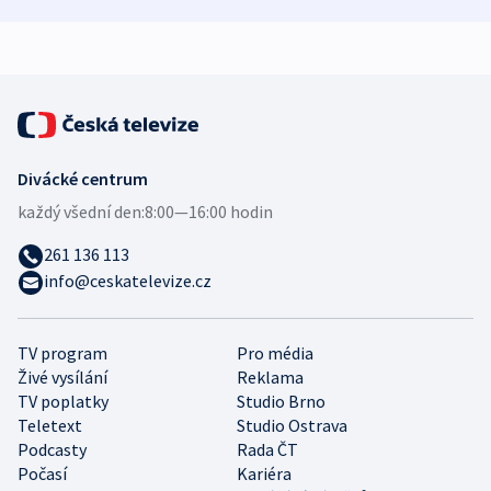
zdravotní rady
bezpečnostní
mezinárodní 
expert
Divácké centrum
každý všední den:
8:00—16:00 hodin
261 136 113
info@ceskatelevize.cz
TV program
Pro média
Živé vysílání
Reklama
TV poplatky
Studio Brno
Teletext
Studio Ostrava
Podcasty
Rada ČT
Počasí
Kariéra