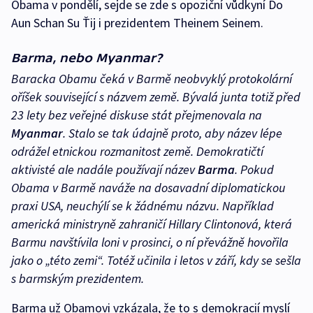
Obama v pondělí, sejde se zde s opoziční vůdkyní Do
Aun Schan Su Ťij i prezidentem Theinem Seinem.
Barma, nebo Myanmar?
Baracka Obamu čeká v Barmě neobvyklý protokolární
oříšek související s názvem země. Bývalá junta totiž před
23 lety bez veřejné diskuse stát přejmenovala na
Myanmar
. Stalo se tak údajně proto, aby název lépe
odrážel etnickou rozmanitost země. Demokratičtí
aktivisté ale nadále používají název
Barma
. Pokud
Obama v Barmě naváže na dosavadní diplomatickou
praxi USA, neuchýlí se k žádnému názvu. Například
americká ministryně zahraničí Hillary Clintonová, která
Barmu navštívila loni v prosinci, o ní převážně hovořila
jako o „této zemi“. Totéž učinila i letos v září, kdy se sešla
s barmským prezidentem.
Barma už Obamovi vzkázala, že to s demokracií myslí