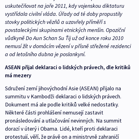
uskutečňovat na jaře 2011, kdy vojenskou diktaturu
vystřídala civilní vláda. Úřady od té doby propustily
stovky politických vězňů a uzavřely příměří s
povstaleckými skupinami etnických menšin. Opoziční
vůdkyně Do Aun Schan Su Ťij už od konce roku 2010
nemusí žít v domácím vězení v přísně střežené rezidenci
a od letošního dubna je poslankyní.
ASEAN přijal deklaraci o lidských právech, dle kritiků
má mezery
Sdružení zemí jihovýchodní Asie (ASEAN) přijalo na
summitu v Kambodži deklaraci o lidských právech.
Dokument má ale podle kritiků velké nedostatky.
Některé části prohlášení nemusejí zastavit
pronásledování a utlačování nevinných. Na summit
dorazí v úterý i Obama. Lidé, kteří proti deklaraci
protestují, věří, že právě on a ministryně zahraničí