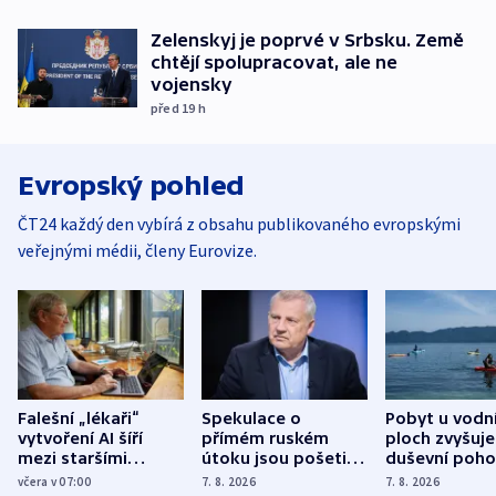
Zelenskyj je poprvé v Srbsku. Země
chtějí spolupracovat, ale ne
vojensky
před 19
h
Evropský pohled
ČT24 každý den vybírá z obsahu publikovaného evropskými
veřejnými médii, členy Eurovize.
Falešní „lékaři“
Spekulace o
Pobyt u vodn
vytvoření AI šíří
přímém ruském
ploch zvyšuje
mezi staršími
útoku jsou pošetilé,
duševní poho
Poláky nebezpečné
míní estonský
ukázala
včera v 07:00
7. 8. 2026
7. 8. 2026