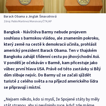
Barack Obama a Jinglak Šinavatrová
Zdroj:
Pablo Martinez Monsivais/ČTK/AP
Bangkok - Návštěva Barmy nebude projevem
souhlasu s barmskou vládou, ale znamením pokroku,
který země na cestě k demokracii učinila, prohlásil
americký prezident Barack Obama. Ten v thajském
Bangkoku zahájil třídenní cestu po jihovýchodní Asii.
V pondělí je očekáván v Barmě, kam přicestuje jako
vůbec první hlava USA. Právě od této zastávky si Bílý
dům slibuje nejvíc. Do Barmy už se začali sjíždět
turisté z celého světa a na příjezd amerického lídra
se připravují i místní.
„Nejsem někdo, kdo si myslí, že Spojené státy by měly
stát stranou, aby si neušpinily ruce, když zde máme