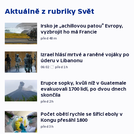
Aktuálně z rubriky
Svět
Irsko je „achillovou patou“ Evropy,
vyzbrojit ho má Francie
před 48
m
Izrael hlásí mrtvé a raněné vojáky po
úderu v Libanonu
06:02
před 1
h
Erupce sopky, kvůli níž v Guatemale
evakuovali 1700 lidí, po dvou dnech
skončila
před 2
h
Počet obětí rychle se šířící eboly v
Kongu přesáhl 1800
před 3
h