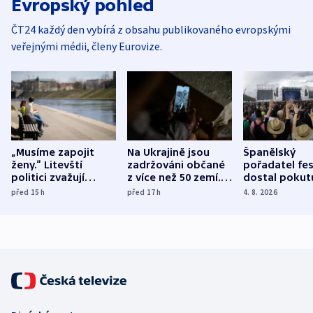
Evropský pohled
ČT24 každý den vybírá z obsahu publikovaného evropskými
veřejnými médii, členy Eurovize.
„Musíme zapojit
Na Ukrajině jsou
Španělský
ženy.“ Litevští
zadržováni občané
pořadatel fes
politici zvažují
z více než 50 zemí.
dostal pokut
dohodu o
Bojovali na straně
nekalé prakti
před 15
h
před 17
h
4. 8. 2026
demografii
Ruska