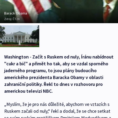
Barack Obama
Zdroj:
ČT24
Washington - Začít s Ruskem od nuly, Íránu nabídnout
"cukr a bič" a přimět ho tak, aby se vzdal sporného
jaderného programu, to jsou plány budoucího
amerického prezidenta Baracka Obamy v oblasti
zahraniční politiky. Řekl to dnes v rozhovoru pro
americkou televizi NBC.
„Myslím, že je pro nás důležité, abychom ve vztazích s
Ruskem začali od nuly,“ řekl a dodal, že se chce setkat
se svým ruským protějškem Dmitrijem Medveděvem a