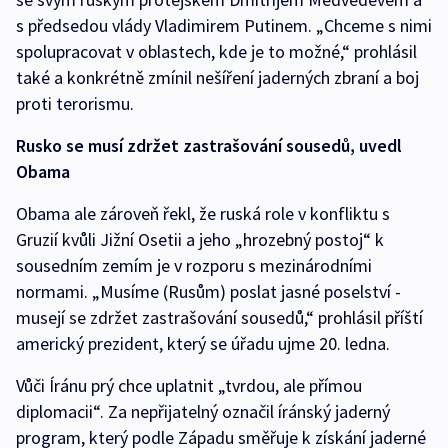
s předsedou vlády Vladimirem Putinem. „Chceme s nimi
spolupracovat v oblastech, kde je to možné,“ prohlásil
také a konkrétně zmínil nešíření jaderných zbraní a boj
proti terorismu.
Rusko se musí zdržet zastrašování sousedů, uvedl
Obama
Obama ale zároveň řekl, že ruská role v konfliktu s
Gruzií kvůli Jižní Osetii a jeho „hrozebný postoj“ k
sousedním zemím je v rozporu s mezinárodními
normami. „Musíme (Rusům) poslat jasné poselství -
musejí se zdržet zastrašování sousedů,“ prohlásil příští
americký prezident, který se úřadu ujme 20. ledna.
Vůči Íránu prý chce uplatnit „tvrdou, ale přímou
diplomacii“. Za nepřijatelný označil íránský jaderný
program, který podle Západu směřuje k získání jaderné