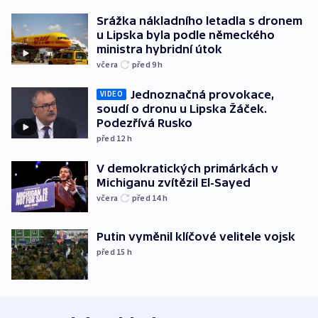
Srážka nákladního letadla s dronem
u Lipska byla podle německého
ministra hybridní útok
včera
před 9
h
Jednoznačná provokace,
VIDEO
soudí o dronu u Lipska Žáček.
Podezřívá Rusko
před 12
h
V demokratických primárkách v
Michiganu zvítězil El-Sayed
včera
před 14
h
Putin vyměnil klíčové velitele vojsk
před 15
h