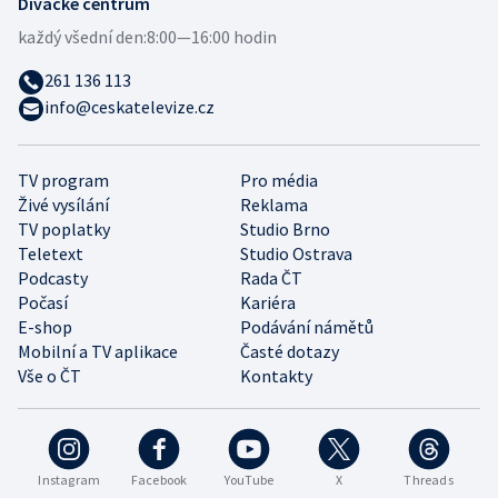
Divácké centrum
každý všední den:
8:00—16:00 hodin
261 136 113
info@ceskatelevize.cz
TV program
Pro média
Živé vysílání
Reklama
TV poplatky
Studio Brno
Teletext
Studio Ostrava
Podcasty
Rada ČT
Počasí
Kariéra
E-shop
Podávání námětů
Mobilní a TV aplikace
Časté dotazy
Vše o ČT
Kontakty
Instagram
Facebook
YouTube
X
Threads