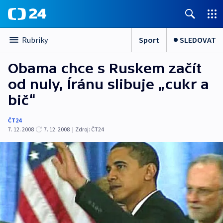
Sport
SLEDOVAT
Rubriky
Obama chce s Ruskem začít
od nuly, Íránu slibuje „cukr a
bič“
ČT24
7. 12. 2008
7. 12. 2008
|
Zdroj:
ČT24