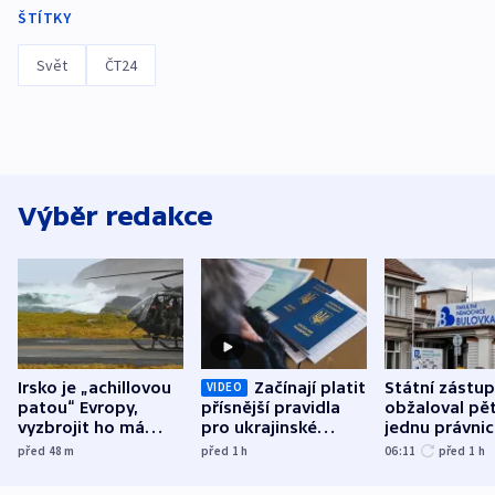
ŠTÍTKY
Svět
ČT24
Výběr redakce
Irsko je „achillovou
Začínají platit
Státní zástu
VIDEO
patou“ Evropy,
přísnější pravidla
obžaloval pět 
vyzbrojit ho má
pro ukrajinské
jednu právni
Francie
uprchlíky
osobu v kauz
před 48
m
před 1
h
06:11
před 1
h
Bulovky