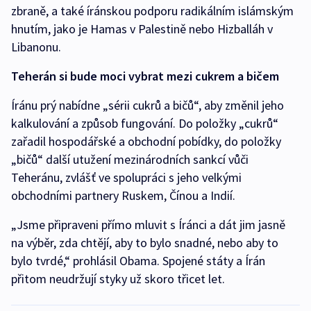
zbraně, a také íránskou podporu radikálním islámským
hnutím, jako je Hamas v Palestině nebo Hizballáh v
Libanonu.
Teherán si bude moci vybrat mezi cukrem a bičem
Íránu prý nabídne „sérii cukrů a bičů“, aby změnil jeho
kalkulování a způsob fungování. Do položky „cukrů“
zařadil hospodářské a obchodní pobídky, do položky
„bičů“ další utužení mezinárodních sankcí vůči
Teheránu, zvlášť ve spolupráci s jeho velkými
obchodními partnery Ruskem, Čínou a Indií.
„Jsme připraveni přímo mluvit s Íránci a dát jim jasně
na výběr, zda chtějí, aby to bylo snadné, nebo aby to
bylo tvrdé,“ prohlásil Obama. Spojené státy a Írán
přitom neudržují styky už skoro třicet let.